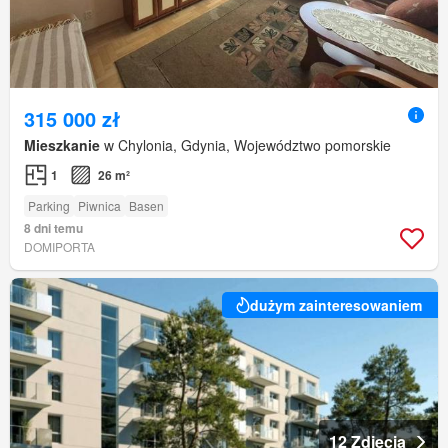
315 000 zł
Mieszkanie
w Chylonia, Gdynia, Województwo pomorskie
1
26 m²
Parking
Piwnica
Basen
8 dni temu
DOMIPORTA
dużym zainteresowaniem
12 Zdjęcia