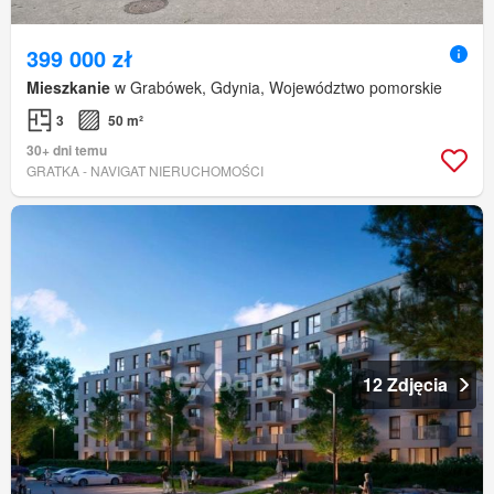
399 000 zł
Mieszkanie
w Grabówek, Gdynia, Województwo pomorskie
3
50 m²
30+ dni temu
GRATKA - NAVIGAT NIERUCHOMOŚCI
12 Zdjęcia