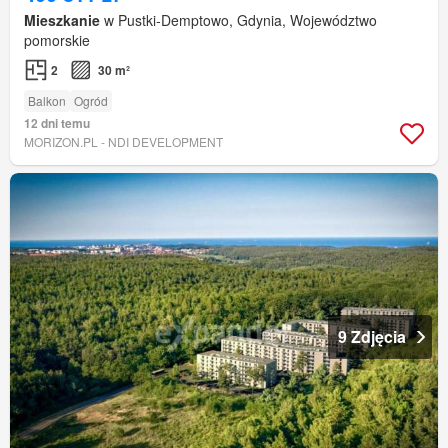
Mieszkanie
w Pustki-Demptowo, Gdynia, Województwo
pomorskie
2
30 m²
Balkon
Ogród
12 dni temu
MORIZON.PL - NDI DEVELOPMENT
9 Zdjęcia