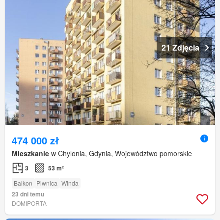
21 Zdjęcia
474 000 zł
Mieszkanie
w Chylonia, Gdynia, Województwo pomorskie
3
53 m²
Balkon
Piwnica
Winda
23 dni temu
DOMIPORTA