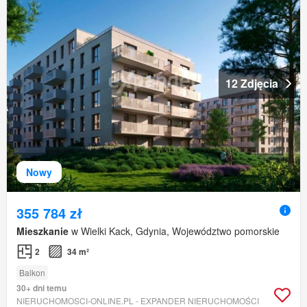
12 Zdjęcia
Nowy
355 784 zł
Mieszkanie
w Wielki Kack, Gdynia, Województwo pomorskie
2
34 m²
Balkon
30+ dni temu
NIERUCHOMOSCI-ONLINE.PL - EXPANDER NIERUCHOMOŚCI