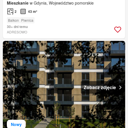
Mieszkanie
w Gdynia, Województwo pomorskie
2
43 m²
Balkon
Piwnica
30+ dni temu
ADRESOWO
Zobacz zdjęcie
Nowy