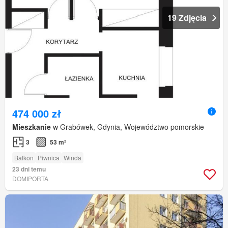
19 Zdjęcia
474 000 zł
Mieszkanie
w Grabówek, Gdynia, Województwo pomorskie
3
53 m²
Balkon
Piwnica
Winda
23 dni temu
DOMIPORTA