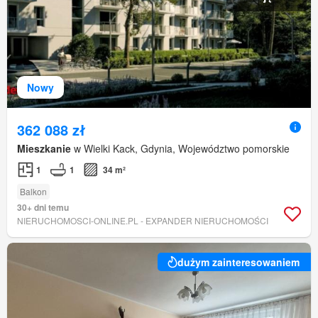
Nowy
362 088 zł
Mieszkanie
w Wielki Kack, Gdynia, Województwo pomorskie
1
1
34 m²
Balkon
30+ dni temu
NIERUCHOMOSCI-ONLINE.PL - EXPANDER NIERUCHOMOŚCI
dużym zainteresowaniem