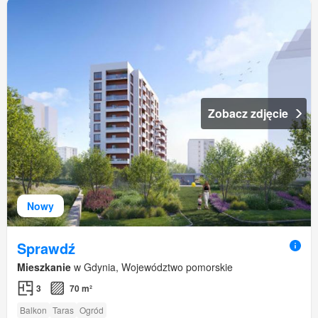
Zobacz zdjęcie
Nowy
Sprawdź
Mieszkanie
w Gdynia, Województwo pomorskie
3
70 m²
Balkon
Taras
Ogród