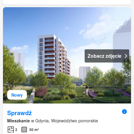
Zobacz zdjęcie
Nowy
Sprawdź
Mieszkanie
w Gdynia, Województwo pomorskie
2
50 m²