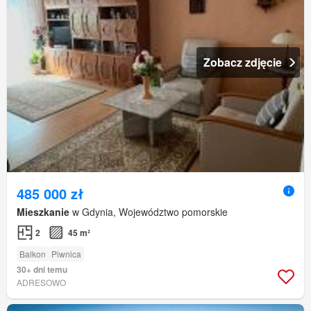
Zobacz zdjęcie
485 000 zł
Mieszkanie
w Gdynia, Województwo pomorskie
2
45 m²
Balkon
Piwnica
30+ dni temu
ADRESOWO