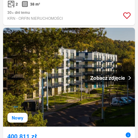
2
38 m²
30+ dni temu
KRN - ORFIN NIERUCHOMOŚCI
Zobacz zdjęcie
Nowy
400 811 zł