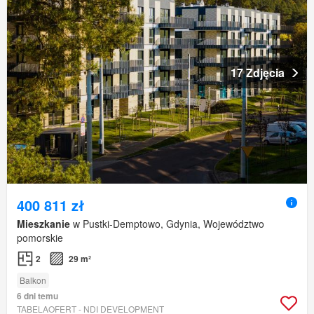
17 Zdjęcia
400 811 zł
Mieszkanie
w Pustki-Demptowo, Gdynia, Województwo
pomorskie
2
29 m²
Balkon
6 dni temu
TABELAOFERT - NDI DEVELOPMENT