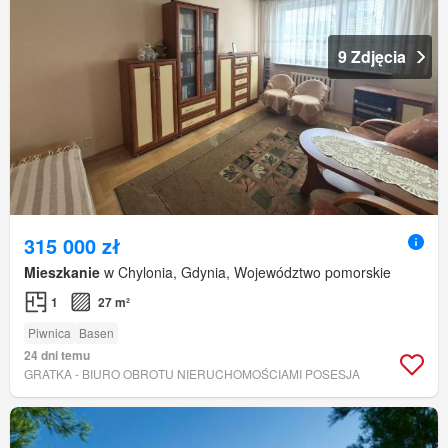
9 Zdjęcia
315 000 zł
Mieszkanie
w Chylonia, Gdynia, Województwo pomorskie
1
27 m²
Piwnica
Basen
24 dni temu
GRATKA - BIURO OBROTU NIERUCHOMOŚCIAMI POSESJA