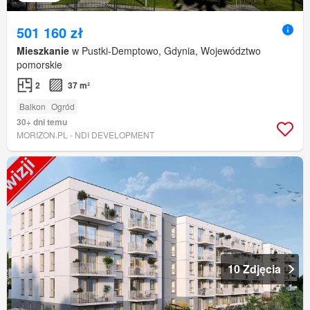
501 160 zł
Mieszkanie
w Pustki-Demptowo, Gdynia, Województwo
pomorskie
2
37 m²
Balkon
Ogród
30+ dni temu
MORIZON.PL - NDI DEVELOPMENT
10 Zdjęcia