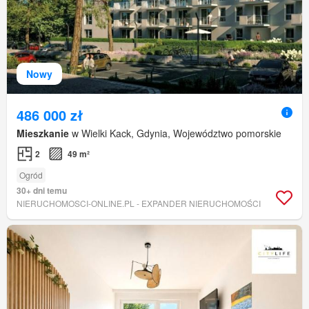
Nowy
486 000 zł
Mieszkanie
w Wielki Kack, Gdynia, Województwo pomorskie
2
49 m²
Ogród
30+ dni temu
NIERUCHOMOSCI-ONLINE.PL - EXPANDER NIERUCHOMOŚCI