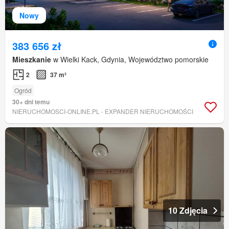
Nowy
383 656 zł
Mieszkanie
w Wielki Kack, Gdynia, Województwo pomorskie
2
37 m²
Ogród
30+ dni temu
NIERUCHOMOSCI-ONLINE.PL - EXPANDER NIERUCHOMOŚCI
10 Zdjęcia