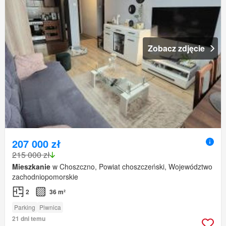
Zobacz zdjęcie
207 000 zł
215 000 zł
Mieszkanie
w Choszczno, Powiat choszczeński, Województwo
zachodniopomorskie
2
36 m²
Parking
Piwnica
21 dni temu