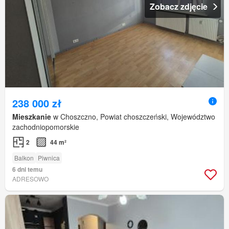
Zobacz zdjęcie
238 000 zł
Mieszkanie
w Choszczno, Powiat choszczeński, Województwo
zachodniopomorskie
2
44 m²
Balkon
Piwnica
6 dni temu
ADRESOWO