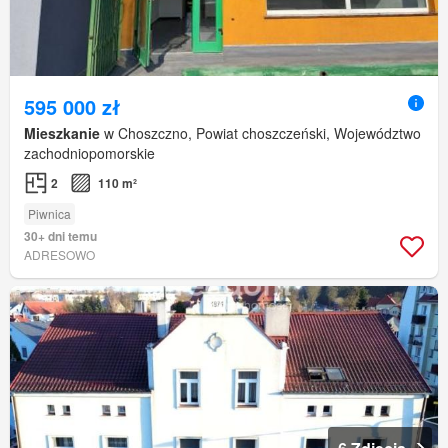
595 000 zł
Mieszkanie
w Choszczno, Powiat choszczeński, Województwo
zachodniopomorskie
2
110 m²
Piwnica
30+ dni temu
ADRESOWO