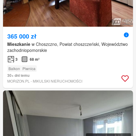
365 000 zł
Mieszkanie
w Choszczno, Powiat choszczeński, Województwo
zachodniopomorskie
3
68 m²
Balkon
Piwnica
30+ dni temu
MORIZON.PL - MIKULSKI NIERUCHOMOŚCI