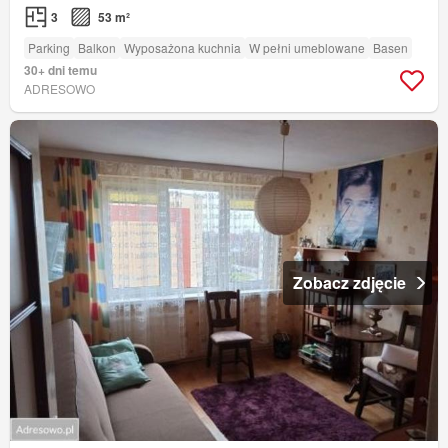
3
53 m²
Parking
Balkon
Wyposażona kuchnia
W pełni umeblowane
Basen
30+ dni temu
ADRESOWO
Zobacz zdjęcie