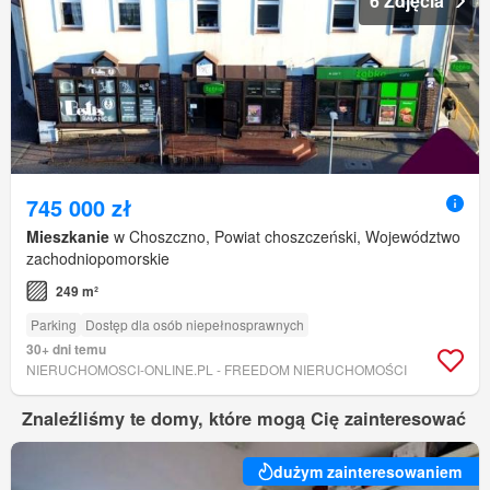
6 Zdjęcia
745 000 zł
Mieszkanie
w Choszczno, Powiat choszczeński, Województwo
zachodniopomorskie
249 m²
Parking
Dostęp dla osób niepełnosprawnych
30+ dni temu
NIERUCHOMOSCI-ONLINE.PL - FREEDOM NIERUCHOMOŚCI
Znaleźliśmy te domy, które mogą Cię zainteresować
dużym zainteresowaniem