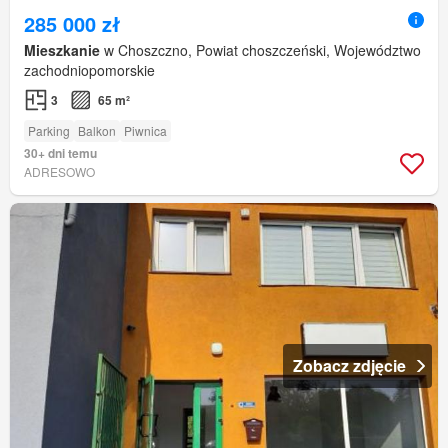
285 000 zł
Mieszkanie
w Choszczno, Powiat choszczeński, Województwo
zachodniopomorskie
3
65 m²
Parking
Balkon
Piwnica
30+ dni temu
ADRESOWO
Zobacz zdjęcie