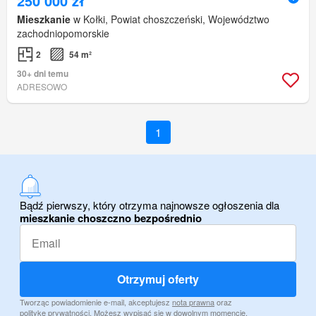
250 000 zł
Mieszkanie
w Kołki, Powiat choszczeński, Województwo
zachodniopomorskie
2
54 m²
30+ dni temu
ADRESOWO
1
Bądź pierwszy, który otrzyma najnowsze ogłoszenia dla
mieszkanie choszczno bezpośrednio
Otrzymuj oferty
Tworząc powiadomienie e-mail, akceptujesz
nota prawna
oraz
politykę prywatności
. Możesz wypisać się w dowolnym momencie.