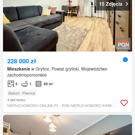
15 Zdjęcia
228 000 zł
Mieszkanie
w Gryfice, Powiat gryficki, Województwo
zachodniopomorskie
3
1
60 m²
Balkon
Piwnica
4 dni temu
NIERUCHOMOSCI-ONLINE.PL - PGN NIERUCHOMOŚCI KAMIEŃ POMORSKI GRYFICE