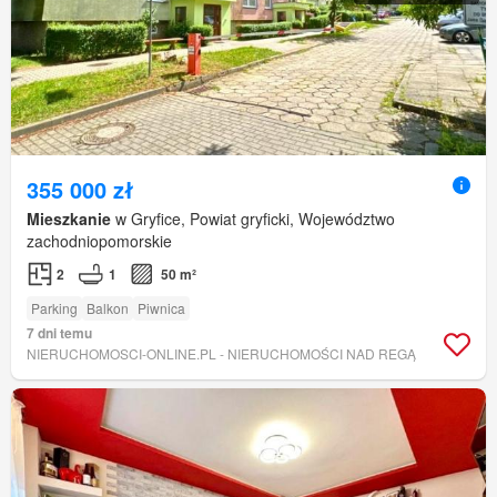
355 000 zł
Mieszkanie
w Gryfice, Powiat gryficki, Województwo
zachodniopomorskie
2
1
50 m²
Parking
Balkon
Piwnica
7 dni temu
NIERUCHOMOSCI-ONLINE.PL - NIERUCHOMOŚCI NAD REGĄ