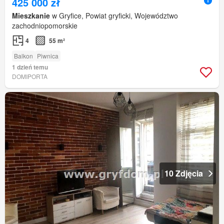
425 000 zł
Mieszkanie
w Gryfice, Powiat gryficki, Województwo
zachodniopomorskie
4
55 m²
Balkon
Piwnica
1 dzień temu
DOMIPORTA
10 Zdjęcia