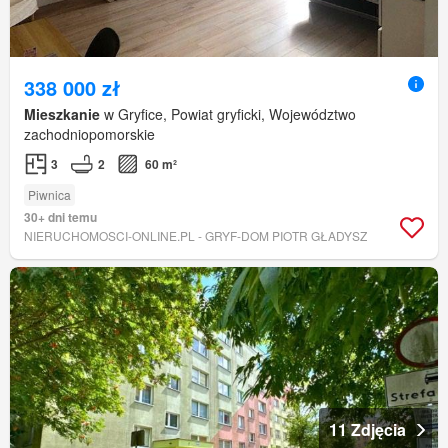
338 000 zł
Mieszkanie
w Gryfice, Powiat gryficki, Województwo
zachodniopomorskie
3
2
60 m²
Piwnica
30+ dni temu
NIERUCHOMOSCI-ONLINE.PL - GRYF-DOM PIOTR GŁADYSZ
11 Zdjęcia