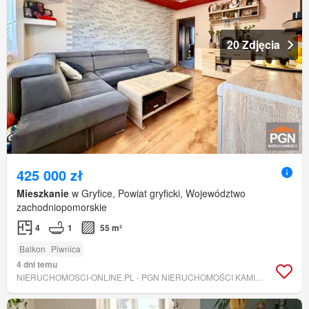
20 Zdjęcia
425 000 zł
Mieszkanie
w Gryfice, Powiat gryficki, Województwo
zachodniopomorskie
4
1
55 m²
Balkon
Piwnica
4 dni temu
NIERUCHOMOSCI-ONLINE.PL - PGN NIERUCHOMOŚCI KAMIEŃ POMORSKI GRYFICE