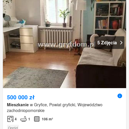
5 Zdjęcia
500 000 zł
Mieszkanie
w Gryfice, Powiat gryficki, Województwo
zachodniopomorskie
4
1
106 m²
Ogród