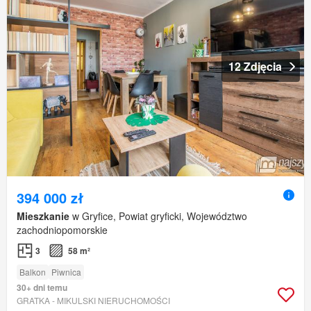
12 Zdjęcia
394 000 zł
Mieszkanie
w Gryfice, Powiat gryficki, Województwo
zachodniopomorskie
3
58 m²
Balkon
Piwnica
30+ dni temu
GRATKA - MIKULSKI NIERUCHOMOŚCI