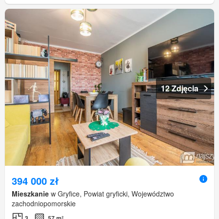
12 Zdjęcia
394 000 zł
Mieszkanie
w Gryfice, Powiat gryficki, Województwo
zachodniopomorskie
3
57 m²