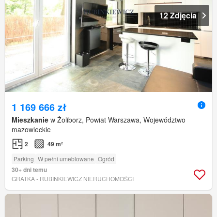
12 Zdjęcia
1 169 666 zł
Mieszkanie
w Żoliborz, Powiat Warszawa, Województwo
mazowieckie
2
49 m²
Parking
W pełni umeblowane
Ogród
30+ dni temu
GRATKA - RUBINKIEWICZ NIERUCHOMOŚCI