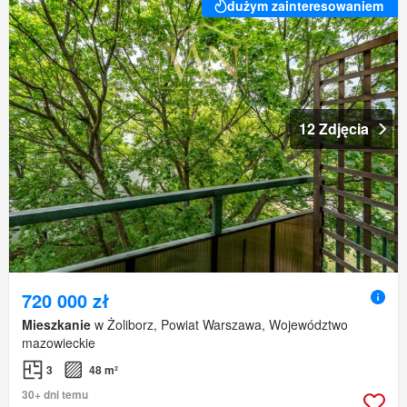
dużym zainteresowaniem
12 Zdjęcia
720 000 zł
Mieszkanie
w Żoliborz, Powiat Warszawa, Województwo
mazowieckie
3
48 m²
30+ dni temu