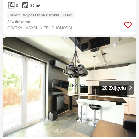
3
82 m²
Balkon
Wyposażona kuchnia
Basen
30+ dni temu
GRATKA - MAXON NIERUCHOMOŚCI
20 Zdjęcia