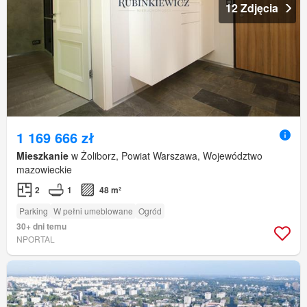
12 Zdjęcia
1 169 666 zł
Mieszkanie
w Żoliborz, Powiat Warszawa, Województwo
mazowieckie
2
1
48 m²
Parking
W pełni umeblowane
Ogród
30+ dni temu
NPORTAL