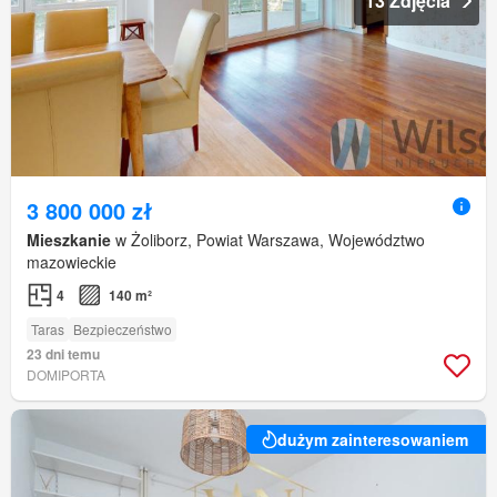
13 Zdjęcia
3 800 000 zł
Mieszkanie
w Żoliborz, Powiat Warszawa, Województwo
mazowieckie
4
140 m²
Taras
Bezpieczeństwo
23 dni temu
DOMIPORTA
dużym zainteresowaniem