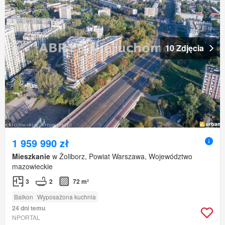
10 Zdjęcia
1 959 990 zł
Mieszkanie
w Żoliborz, Powiat Warszawa, Województwo
mazowieckie
3
2
72 m²
Balkon
Wyposażona kuchnia
24 dni temu
NPORTAL