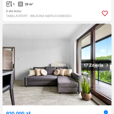
1
29 m²
6 dni temu
TABELAOFERT - WILSONS NIERUCHOMOŚCI
17 Zdjęcia
930 000 zł