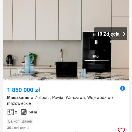
10 Zdjęcia
1 850 000 zł
Mieszkanie
w Żoliborz, Powiat Warszawa, Województwo
mazowieckie
2
58 m²
Balkon
Basen
30+ dni temu