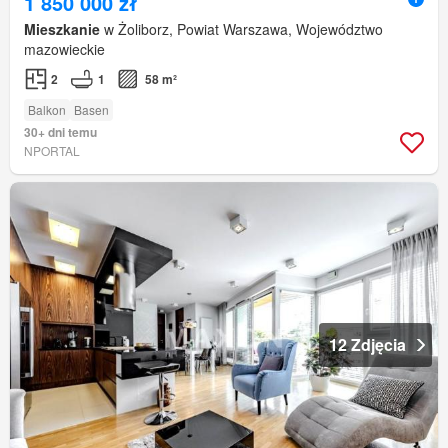
1 850 000 zł
Mieszkanie
w Żoliborz, Powiat Warszawa, Województwo
mazowieckie
2
1
58 m²
Balkon
Basen
30+ dni temu
NPORTAL
12 Zdjęcia