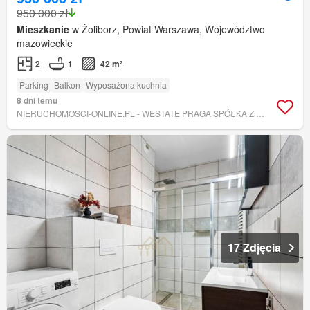
950 000 zł
Mieszkanie
w Żoliborz, Powiat Warszawa, Województwo
mazowieckie
2
1
42 m²
Parking
Balkon
Wyposażona kuchnia
8 dni temu
NIERUCHOMOSCI-ONLINE.PL - WESTATE PRAGA SPÓŁKA Z OGRANICZONĄ ODPOWIEDZIALNOŚCIĄ
17 Zdjęcia