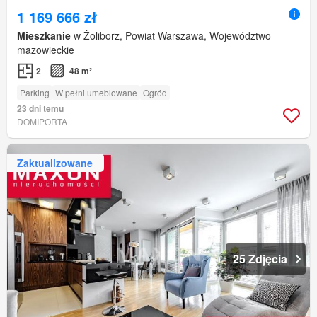
1 169 666 zł
Mieszkanie
w Żoliborz, Powiat Warszawa, Województwo
mazowieckie
2
48 m²
Parking
W pełni umeblowane
Ogród
23 dni temu
DOMIPORTA
Zaktualizowane
25 Zdjęcia