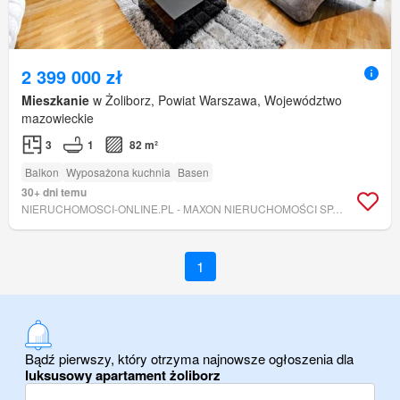
2 399 000 zł
Mieszkanie
w Żoliborz, Powiat Warszawa, Województwo
mazowieckie
3
1
82 m²
Balkon
Wyposażona kuchnia
Basen
30+ dni temu
NIERUCHOMOSCI-ONLINE.PL - MAXON NIERUCHOMOŚCI SP. Z O.O.
1
Bądź pierwszy, który otrzyma najnowsze ogłoszenia dla
luksusowy apartament żoliborz