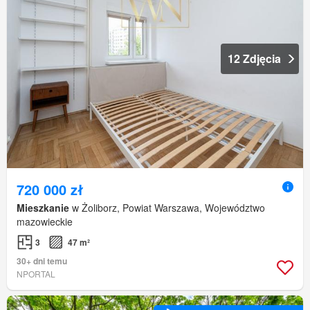
12 Zdjęcia
720 000 zł
Mieszkanie
w Żoliborz, Powiat Warszawa, Województwo
mazowieckie
3
47 m²
30+ dni temu
NPORTAL