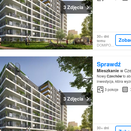
3 Zdjęcia
30+ dni
Zoba
temu
DOMIPORTA
Sprawdź
Mieszkanie
w Cze
Nowy
Czechów
to ab
inwestycja, która wyz
3
pokoje
3 Zdjęcia
30+ dni