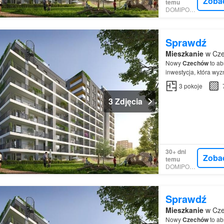
Zoba
temu
DOMIPORTA
Sprawdź
Mieszkanie
w Cze
Nowy
Czechów
to ab
inwestycja, która wyz
3
pokoje
3 Zdjęcia
30+ dni
Zoba
temu
DOMIPORTA
Sprawdź
Mieszkanie
w Cze
Nowy
Czechów
to ab