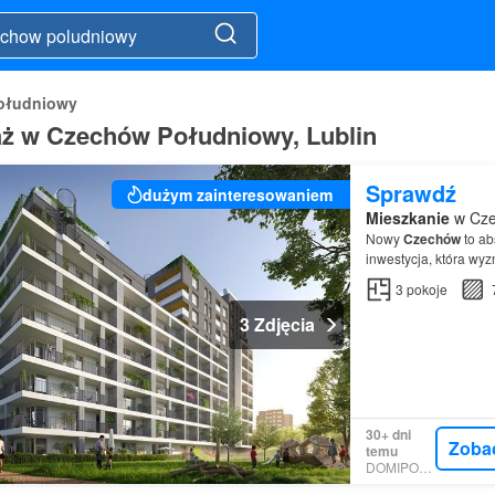
ołudniowy
aż w Czechów Południowy, Lublin
Sprawdź
dużym zainteresowaniem
Mieszkanie
w Cze
Nowy
Czechów
to ab
inwestycja, która wyz
3
pokoje
3 Zdjęcia
30+ dni
Zoba
temu
DOMIPORTA