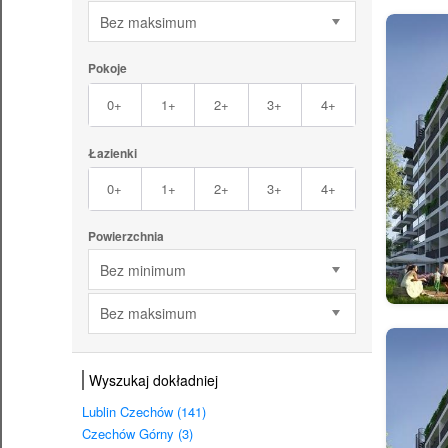
Bez maksimum
Pokoje
0+
1+
2+
3+
4+
Łazienki
0+
1+
2+
3+
4+
Powierzchnia
Bez minimum
Bez maksimum
Wyszukaj dokładniej
Lublin Czechów (141)
Czechów Górny (3)