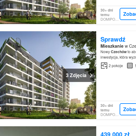
30+ dni
Zoba
temu
DOMIPORTA
Sprawdź
Mieszkanie
w Cze
Nowy
Czechów
to ab
inwestycja, która wyz
2
pokoje
3 Zdjęcia
30+ dni
Zoba
temu
DOMIPORTA
439 000 zł