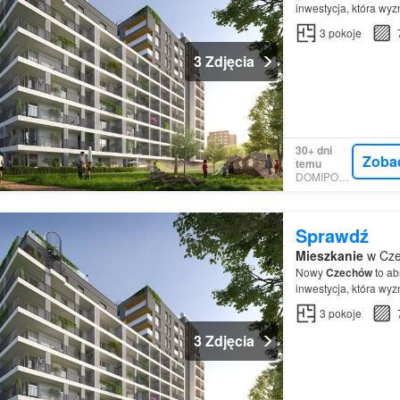
inwestycja, która wyz
3
pokoje
3 Zdjęcia
30+ dni
Zoba
temu
DOMIPORTA
Sprawdź
Mieszkanie
w Cze
Nowy
Czechów
to ab
inwestycja, która wyz
3
pokoje
3 Zdjęcia