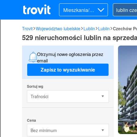
Mieszkania/Do
my (sprzedaż)
Trovit
Województwo lubelskie
Lublin
Lublin
Czechów P
529 nieruchomości lublin na sprzed
Otrzymuj nowe ogłoszenia przez
email
Zapisz to wyszukiwanie
Sortuj wg
Trafności
Cena
Bez minimum