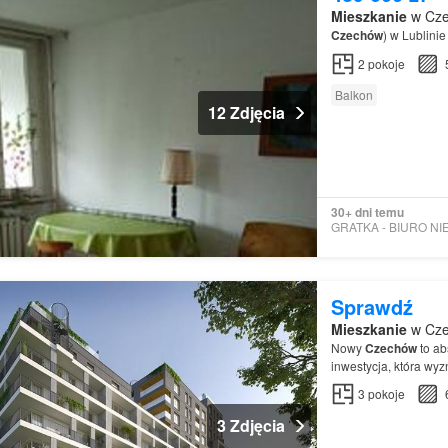
Mieszkanie
w Cze
Czechów
) w Lublinie
2
pokoje
Balkon
12 Zdjęcia
30+ dni temu
Sprawdź
Mieszkanie
w Cze
Nowy
Czechów
to ab
inwestycja, która wyz
3
pokoje
3 Zdjęcia