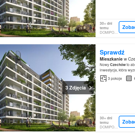
30+ dni
Zoba
temu
DOMIPORTA
Sprawdź
Mieszkanie
w Cze
Nowy
Czechów
to ab
inwestycja, która wyz
3
pokoje
3 Zdjęcia
30+ dni
Zoba
temu
DOMIPORTA