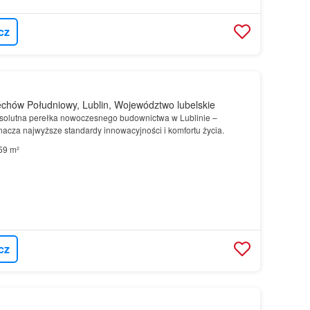
cz
chów Południowy, Lublin, Województwo lubelskie
solutna perełka nowoczesnego budownictwa w Lublinie –
nacza najwyższe standardy innowacyjności i komfortu życia.
59 m²
cz