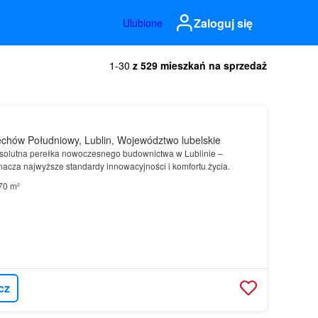
Zaloguj się
Ulubione
1-30
z 529 mieszkań na sprzedaż
chów Południowy, Lublin, Województwo lubelskie
solutna perełka nowoczesnego budownictwa w Lublinie –
nacza najwyższe standardy innowacyjności i komfortu życia.
70 m²
cz