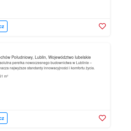
cz
chów Południowy, Lublin, Województwo lubelskie
solutna perełka nowoczesnego budownictwa w Lublinie –
nacza najwyższe standardy innowacyjności i komfortu życia.
61 m²
cz