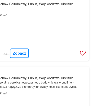
chów Południowy, Lublin, Województwo lubelskie
50 m²
Zobacz
GRATKA - BIURO NIERUCHOMOŚCI VERA
chów Południowy, Lublin, Województwo lubelskie
solutna perełka nowoczesnego budownictwa w Lublinie –
nacza najwyższe standardy innowacyjności i komfortu życia.
61 m²