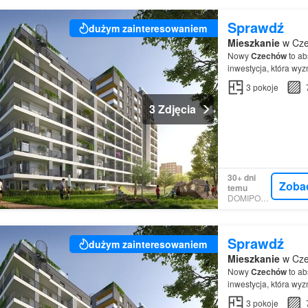
Sprawdź
dużym zainteresowaniem
Mieszkanie
w Cze
Nowy
Czechów
to ab
inwestycja, która wyz
3
pokoje
3 Zdjęcia
30+ dni
Zoba
temu
DOMIPORTA
Sprawdź
dużym zainteresowaniem
Mieszkanie
w Cze
Nowy
Czechów
to ab
inwestycja, która wyz
3
pokoje