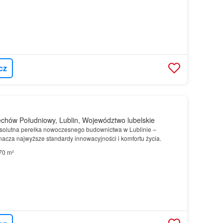
cz
chów Południowy, Lublin, Województwo lubelskie
solutna perełka nowoczesnego budownictwa w Lublinie –
nacza najwyższe standardy innowacyjności i komfortu życia.
70 m²