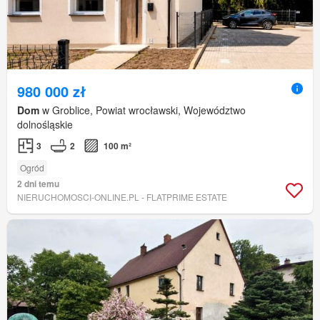
980 000 zł
Dom
w Groblice, Powiat wrocławski, Województwo
dolnośląskie
3
2
100 m²
Ogród
2 dni temu
NIERUCHOMOSCI-ONLINE.PL - FLATPRIME ESTATE