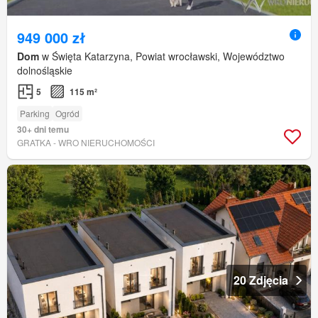
949 000 zł
Dom
w Święta Katarzyna, Powiat wrocławski, Województwo
dolnośląskie
5
115 m²
Parking
Ogród
30+ dni temu
GRATKA - WRO NIERUCHOMOŚCI
20 Zdjęcia