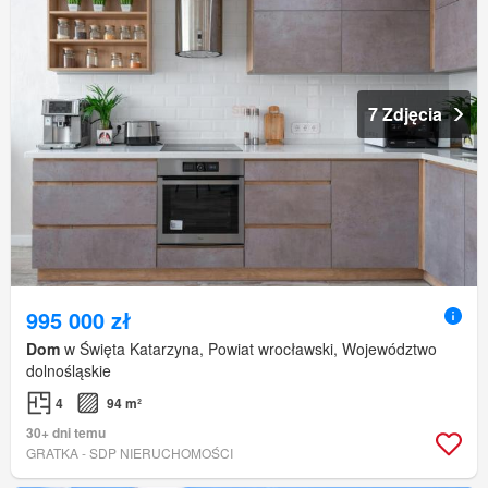
7 Zdjęcia
995 000 zł
Dom
w Święta Katarzyna, Powiat wrocławski, Województwo
dolnośląskie
4
94 m²
30+ dni temu
GRATKA - SDP NIERUCHOMOŚCI