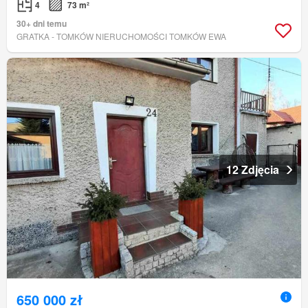
4
73 m²
30+ dni temu
GRATKA - TOMKÓW NIERUCHOMOŚCI TOMKÓW EWA
12 Zdjęcia
650 000 zł