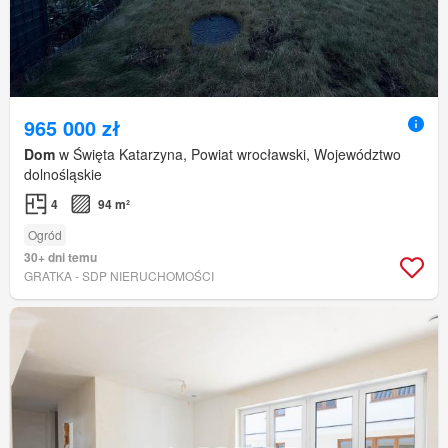
965 000 zł
Dom
w Święta Katarzyna, Powiat wrocławski, Województwo
dolnośląskie
4
94 m²
Ogród
30+ dni temu
GRATKA - SDP NIERUCHOMOŚCI