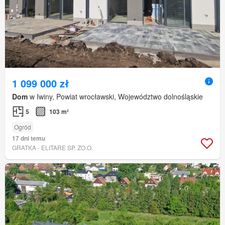
1 099 000 zł
Dom
w Iwiny, Powiat wrocławski, Województwo dolnośląskie
5
103 m²
Ogród
17 dni temu
GRATKA - ELITARE SP. ZO.O.