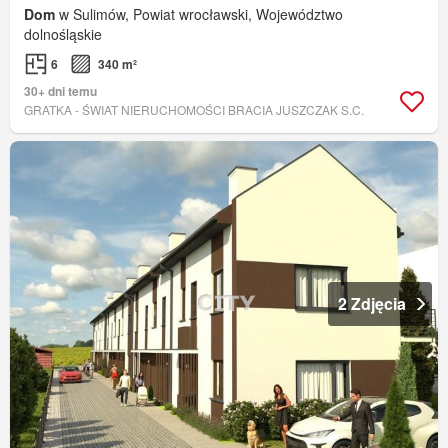
Dom
w Sulimów, Powiat wrocławski, Województwo
dolnośląskie
6
340 m²
30+ dni temu
GRATKA - ŚWIAT NIERUCHOMOŚCI BRACIA JUSZCZAK S.C.
2 Zdjęcia