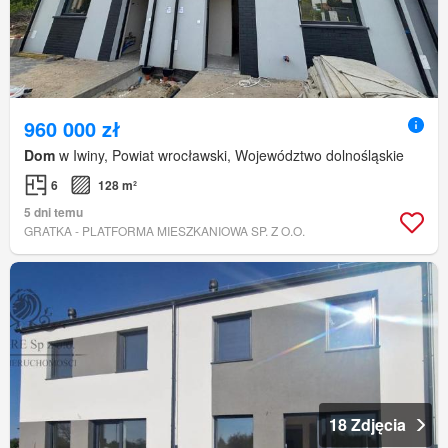
960 000 zł
Dom
w Iwiny, Powiat wrocławski, Województwo dolnośląskie
6
128 m²
5 dni temu
GRATKA - PLATFORMA MIESZKANIOWA SP. Z O.O.
18 Zdjęcia