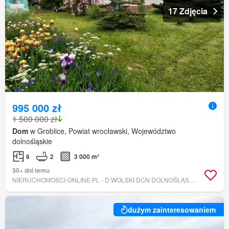
17 Zdjęcia
995 000 zł
1 500 000 zł
Dom
w Groblice, Powiat wrocławski, Województwo
dolnośląskie
6
2
3 000 m²
30+ dni temu
NIERUCHOMOSCI-ONLINE.PL - D.WOLSKI DCN DOLNOŚLĄSKIE CENTRUM NIERUCHOMOŚCI
dużym zainteresowaniem