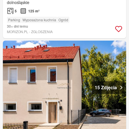
dolnośląskie
5
125 m²
Parking
Wyposażona kuchnia
Ogród
30+ dni temu
MORIZON.PL - ZGLOSZENIA
15 Zdjęcia