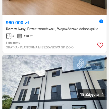
960 000 zł
Dom
w Iwiny, Powiat wrocławski, Województwo dolnośląskie
5
128 m²
5 dni temu
GRATKA - PLATFORMA MIESZKANIOWA SP. Z O.O.
19 Zdjęcia