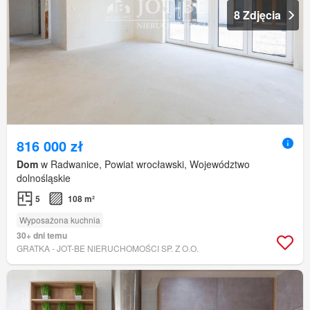
8 Zdjęcia
816 000 zł
Dom
w Radwanice, Powiat wrocławski, Województwo
dolnośląskie
5
108 m²
Wyposażona kuchnia
30+ dni temu
GRATKA - JOT-BE NIERUCHOMOŚCI SP. Z O.O.