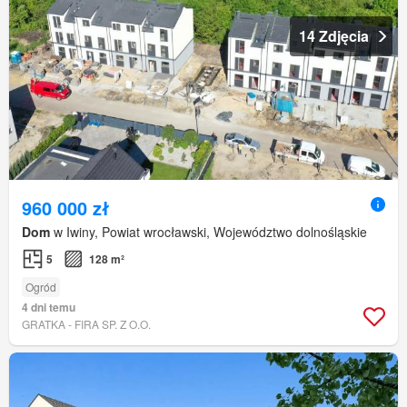
14 Zdjęcia
960 000 zł
Dom
w Iwiny, Powiat wrocławski, Województwo dolnośląskie
5
128 m²
Ogród
4 dni temu
GRATKA - FIRA SP. Z O.O.