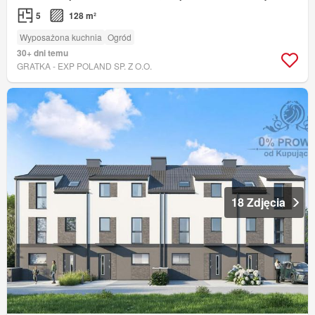
5
128 m²
Wyposażona kuchnia
Ogród
30+ dni temu
GRATKA - EXP POLAND SP. Z O.O.
18 Zdjęcia