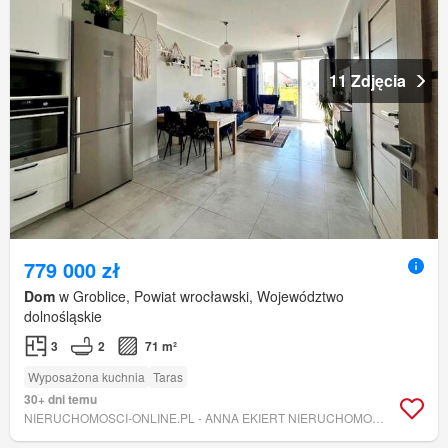
11 Zdjęcia
779 000 zł
Dom
w Groblice, Powiat wrocławski, Województwo
dolnośląskie
3
2
71 m²
Wyposażona kuchnia
Taras
30+ dni temu
NIERUCHOMOSCI-ONLINE.PL - ANNA EKIERT NIERUCHOMOŚCI