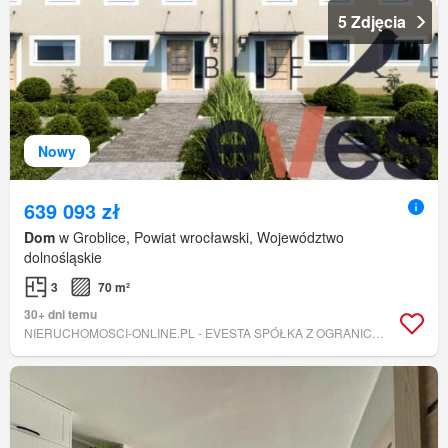
5 Zdjęcia
Nowy
639 093 zł
Dom
w Groblice, Powiat wrocławski, Województwo
dolnośląskie
3
70 m²
30+ dni temu
NIERUCHOMOSCI-ONLINE.PL - EVESTA SPÓŁKA Z OGRANICZONĄ ODPOWIEDZIALNOŚCIĄ