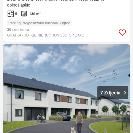
dolnośląskie
5
130 m²
Parking
Wyposażona kuchnia
Ogród
30+ dni temu
GRATKA - JOT-BE NIERUCHOMOŚCI SP. Z O.O.
7 Zdjęcia