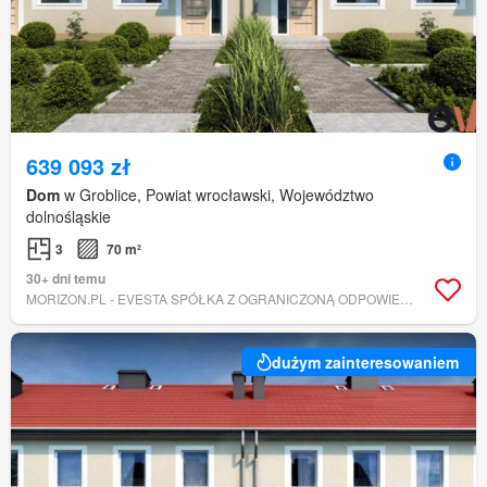
639 093 zł
Dom
w Groblice, Powiat wrocławski, Województwo
dolnośląskie
3
70 m²
30+ dni temu
MORIZON.PL - EVESTA SPÓŁKA Z OGRANICZONĄ ODPOWIEDZIALNOŚCIĄ
dużym zainteresowaniem