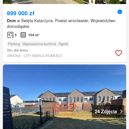
899 000 zł
Dom
w Święta Katarzyna, Powiat wrocławski, Województwo
dolnośląskie
5
104 m²
Parking
Wyposażona kuchnia
Ogród
30+ dni temu
GRATKA - CITY NIERUCHOMOŚCI
24 Zdjęcia