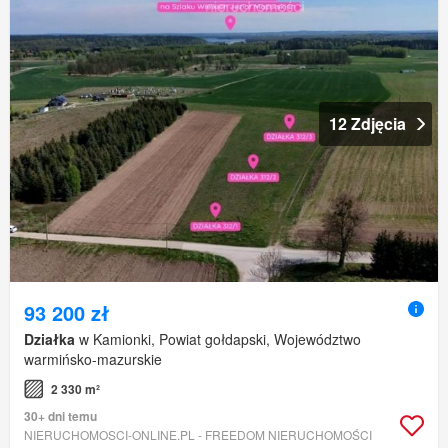
12 Zdjęcia
93 200 zł
Działka
w Kamionki, Powiat gołdapski, Województwo
warmińsko-mazurskie
2 330 m²
30+ dni temu
NIERUCHOMOSCI-ONLINE.PL - FREEDOM NIERUCHOMOŚCI