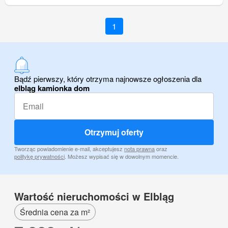
1
Bądź pierwszy, który otrzyma najnowsze ogłoszenia dla
elbląg kamionka dom
Otrzymuj oferty
Tworząc powiadomienie e-mail, akceptujesz
nota prawna
oraz
politykę prywatności
. Możesz wypisać się w dowolnym momencie.
Wartość nieruchomości w Elbląg
Średnia cena za m²