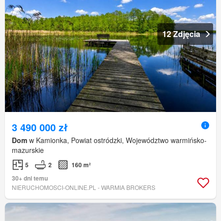
12 Zdjęcia
3 490 000 zł
Dom
w Kamionka, Powiat ostródzki, Województwo warmińsko-
mazurskie
5
2
160 m²
30+ dni temu
NIERUCHOMOSCI-ONLINE.PL - WARMIA BROKERS