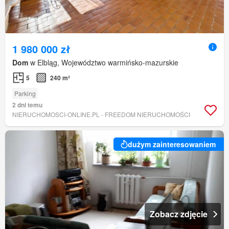
1 980 000 zł
Dom
w Elbląg, Województwo warmińsko-mazurskie
5
240 m²
Parking
2 dni temu
NIERUCHOMOSCI-ONLINE.PL - FREEDOM NIERUCHOMOŚCI
dużym zainteresowaniem
Zobacz zdjęcie