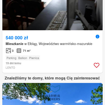
540 000 zł
Mieszkanie
w Elbląg, Województwo warmińsko-mazurskie
3
71 m²
Parking
Balkon
Piwnica
19 dni temu
LENTO
Znaleźliśmy te domy, które mogą Cię zainteresować