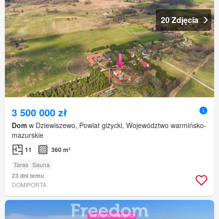
20 Zdjęcia
3 500 000 zł
Dom
w Dziewiszewo, Powiat giżycki, Województwo warmińsko-
mazurskie
11
360 m²
Taras
Sauna
23 dni temu
DOMIPORTA