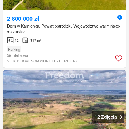
2 800 000 zł
Dom
w Kamionka, Powiat ostródzki, Województwo warmińsko-
mazurskie
12
317 m²
Parking
30+ dni temu
NIERUCHOMOSCI-ONLINE.PL - HOME LINK
12 Zdjęcia