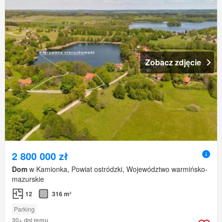
Zobacz zdjęcie
2 800 000 zł
Dom
w Kamionka, Powiat ostródzki, Województwo warmińsko-
mazurskie
12
316 m²
Parking
30+ dni temu