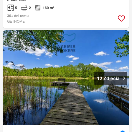
5
2
160 m²
30+ dni temu
GETHOME
12 Zdjęcia