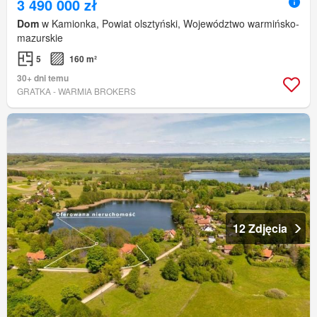
3 490 000 zł
Dom
w Kamionka, Powiat olsztyński, Województwo warmińsko-
mazurskie
5
160 m²
30+ dni temu
GRATKA - WARMIA BROKERS
12 Zdjęcia