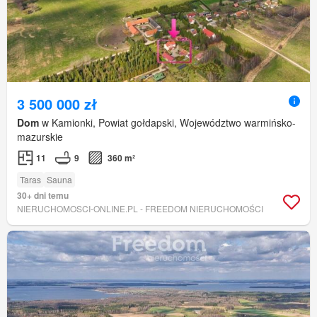
3 500 000 zł
Dom
w Kamionki, Powiat gołdapski, Województwo warmińsko-
mazurskie
11
9
360 m²
Taras
Sauna
30+ dni temu
NIERUCHOMOSCI-ONLINE.PL - FREEDOM NIERUCHOMOŚCI