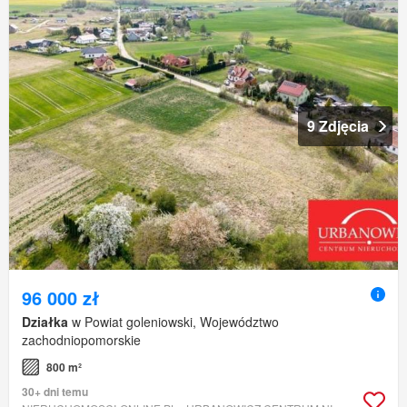
9 Zdjęcia
96 000 zł
Działka
w Powiat goleniowski, Województwo
zachodniopomorskie
800 m²
30+ dni temu