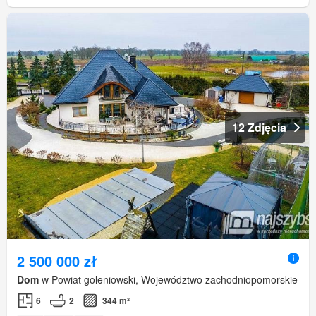
12 Zdjęcia
2 500 000 zł
Dom
w Powiat goleniowski, Województwo zachodniopomorskie
6
2
344 m²