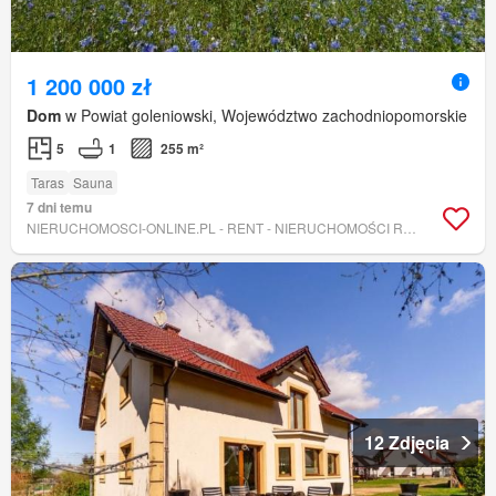
1 200 000 zł
Dom
w Powiat goleniowski, Województwo zachodniopomorskie
5
1
255 m²
Taras
Sauna
7 dni temu
NIERUCHOMOSCI-ONLINE.PL - RENT - NIERUCHOMOŚCI ROMANOWICZ
12 Zdjęcia