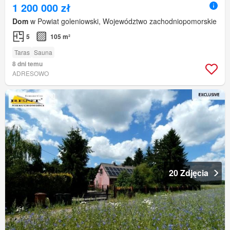
1 200 000 zł
Dom
w Powiat goleniowski, Województwo zachodniopomorskie
5
105 m²
Taras
Sauna
8 dni temu
ADRESOWO
20 Zdjęcia