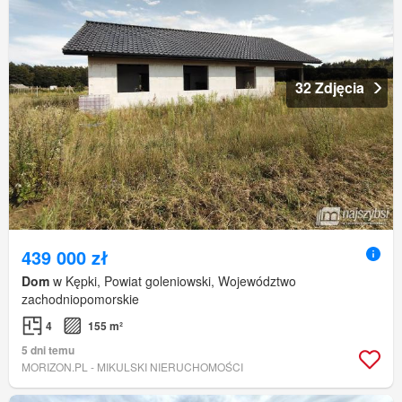
32 Zdjęcia
439 000 zł
Dom
w Kępki, Powiat goleniowski, Województwo
zachodniopomorskie
4
155 m²
5 dni temu
MORIZON.PL - MIKULSKI NIERUCHOMOŚCI