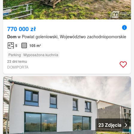
770 000 zł
Dom
w Powiat goleniowski, Województwo zachodniopomorskie
5
105 m²
Parking
Wyposażona kuchnia
23 dni temu
DOMIPORTA
23 Zdjęcia