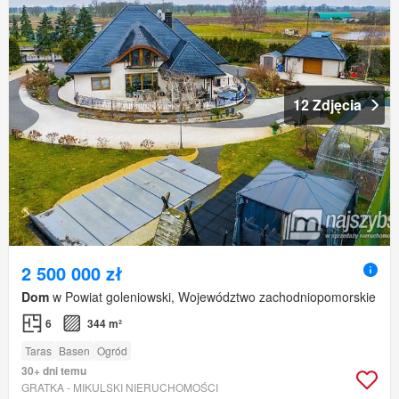
12 Zdjęcia
2 500 000 zł
Dom
w Powiat goleniowski, Województwo zachodniopomorskie
6
344 m²
Taras
Basen
Ogród
30+ dni temu
GRATKA - MIKULSKI NIERUCHOMOŚCI