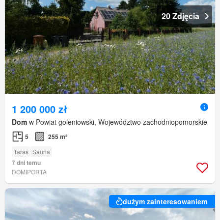
20 Zdjęcia
1 200 000 zł
Dom
w Powiat goleniowski, Województwo zachodniopomorskie
5
255 m²
Taras
Sauna
7 dni temu
DOMIPORTA
dużym zainteresowaniem