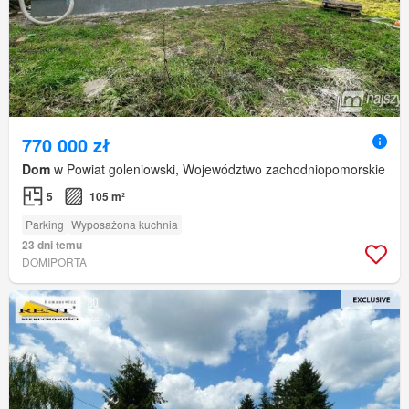
770 000 zł
Dom
w Powiat goleniowski, Województwo zachodniopomorskie
5
105 m²
Parking
Wyposażona kuchnia
23 dni temu
DOMIPORTA