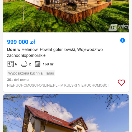
999 000 zł
Dom
w Helenów, Powiat goleniowski, Województwo
zachodniopomorskie
6
2
168 m²
Wyposażona kuchnia
Taras
30+ dni temu
NIERUCHOMOSCI-ONLINE.PL - MIKULSKI NIERUCHOMOŚCI