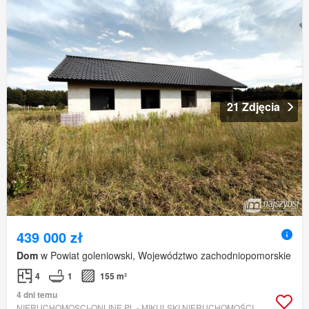
21 Zdjęcia
439 000 zł
Dom
w Powiat goleniowski, Województwo zachodniopomorskie
4
1
155 m²
4 dni temu
NIERUCHOMOSCI-ONLINE.PL - MIKULSKI NIERUCHOMOŚCI