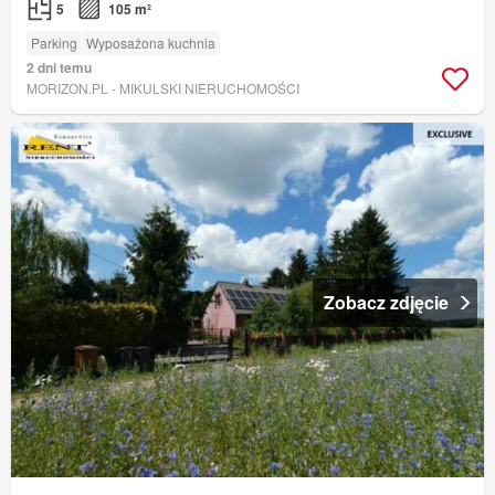
5
105 m²
Parking
Wyposażona kuchnia
2 dni temu
MORIZON.PL - MIKULSKI NIERUCHOMOŚCI
Zobacz zdjęcie