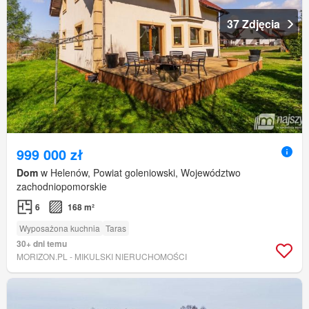
37 Zdjęcia
999 000 zł
Dom
w Helenów, Powiat goleniowski, Województwo
zachodniopomorskie
6
168 m²
Wyposażona kuchnia
Taras
30+ dni temu
MORIZON.PL - MIKULSKI NIERUCHOMOŚCI