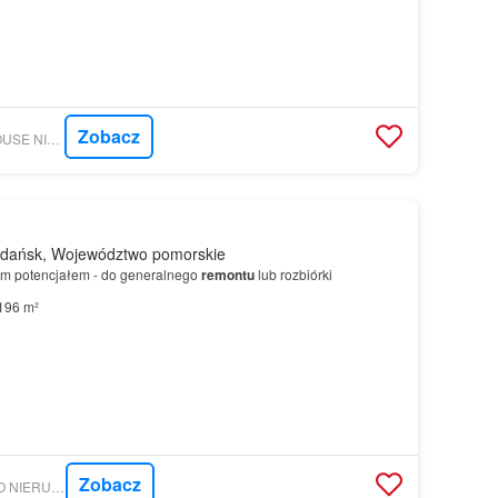
Zobacz
MORIZON.PL - AGHOUSE NIERUCHOMOŚCI S.C.
dańsk, Województwo pomorskie
m potencjałem - do generalnego
remontu
lub rozbiórki
196 m²
Zobacz
MORIZON.PL - BIURO NIERUCHOMOŚCI CASTLE