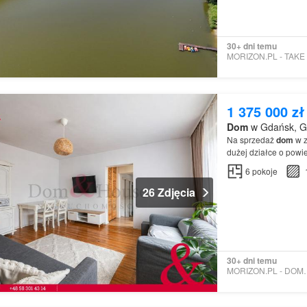
30+ dni temu
1 375 000 zł
Dom
w Gdańsk, G
Na sprzedaż
dom
w z
dużej działce o powi
6
pokoje
26 Zdjęcia
30+ dni temu
MORIZON.PL