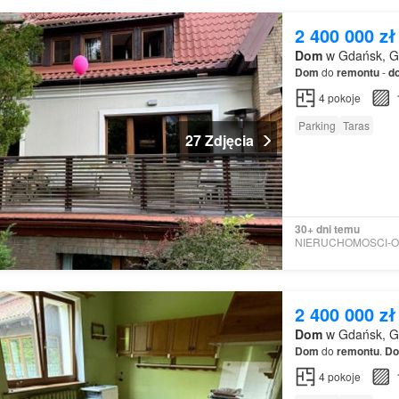
2 400 000 zł
Dom
w Gdańsk, G
Dom
do
remontu
-
d
4
pokoje
Parking
Taras
27 Zdjęcia
30+ dni temu
2 400 000 zł
Dom
w Gdańsk, G
Dom
do
remontu
.
D
4
pokoje