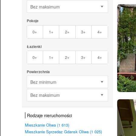
Bez maksimum
Pokoje
0+
1+
2+
3+
4+
Łazienki
0+
1+
2+
3+
4+
Powierzchnia
Bez minimum
Bez maksimum
Rodzaje nieruchomości
Mieszkanie Oliwa (1 613)
Mieszkanie Sprzedaz Gdansk Oliwa (1 025)