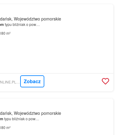
dańsk, Województwo pomorskie
om
typu bliźniak o pow…
180 m²
Zobacz
NIERUCHOMOSCI-ONLINE.PL - AVO NIERUCHOMOŚCI
dańsk, Województwo pomorskie
om
typu bliźniak o pow…
180 m²