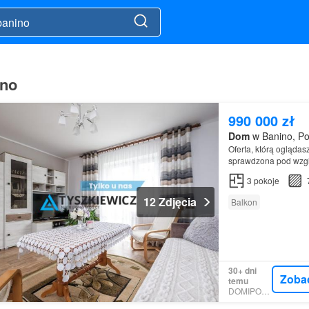
ino
990 000 zł
Dom
w Banino, Po
Oferta, którą ogląda
sprawdzona pod wzg
nieruchomości duża d
3
pokoje
12 Zdjęcia
Balkon
30+ dni
Zoba
temu
DOMIPORTA