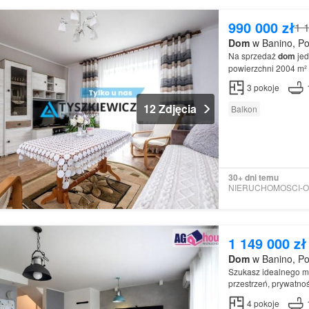
990 000 zł
1 
Dom
w Banino, Po
Na sprzedaż
dom
jed
powierzchni 2004 m²
3
pokoje
12 Zdjęcia
Balkon
30+ dni temu
1 149 000 zł
Dom
w Banino, Po
Szukasz idealnego mi
przestrzeń, prywatno
wieczory Duży, słone
4
pokoje