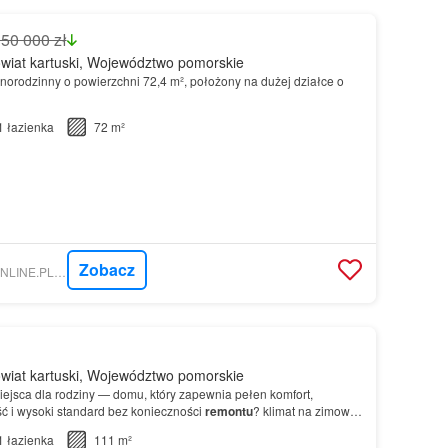
150 000 zł
wiat kartuski, Województwo pomorskie
norodzinny o powierzchni 72,4 m², położony na dużej działce o
1
łazienka
72 m²
Zobacz
NIERUCHOMOSCI-ONLINE.PL - TYSZKIEWICZ NIERUCHOMOŚCI
wiat kartuski, Województwo pomorskie
ejsca dla rodziny — domu, który zapewnia pełen komfort,
ść i wysoki standard bez konieczności
remontu
? klimat na zimowe
czny ogród — idealny dla dzieci i do wypoczyn…
1
łazienka
111 m²