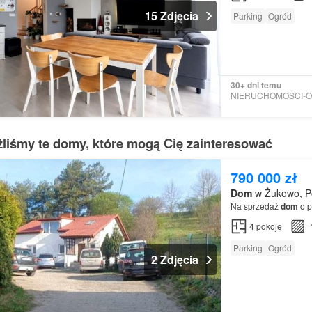
15 Zdjęcia
Parking
Ogród
30+ dni temu
źliśmy te domy, które mogą Cię zainteresować
790 000 zł
Dom
w Żukowo, Po
Na sprzedaż
dom
o p
4
pokoje
Parking
Ogród
2 Zdjęcia