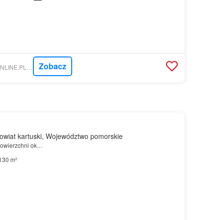
Zobacz
NIERUCHOMOSCI-ONLINE.PL - AGHOUSE NIERUCHOMOŚCI
wiat kartuski, Województwo pomorskie
owierzchni ok…
130 m²