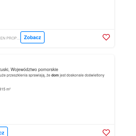
Zobacz
MORIZON.PL - GOLDEN PROPERTY KONRAD BAJERSKI
tuski, Województwo pomorskie
uże przeszklenia sprawiają, że
dom
jest doskonale doświetlony
315 m²
cz