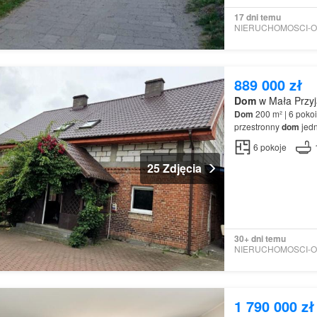
17 dni temu
889 000 zł
Dom
w Mała Przyj
Dom
200 m² | 6 pokoi
przestronny
dom
jedn
Nieruchomość wyma
6
pokoje
25 Zdjęcia
30+ dni temu
1 790 000 zł