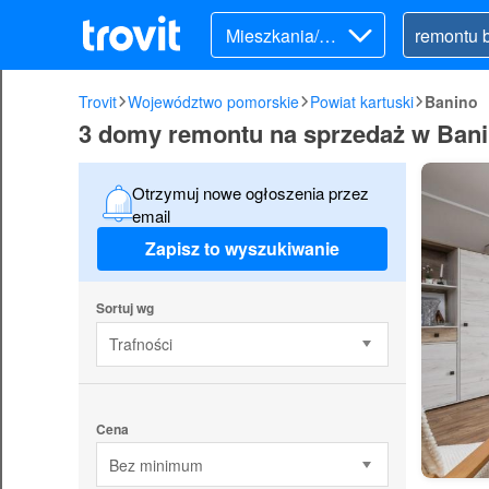
Mieszkania/Do
my (sprzedaż)
Trovit
Województwo pomorskie
Powiat kartuski
Banino
3 domy remontu na sprzedaż w Ban
Otrzymuj nowe ogłoszenia przez
email
Zapisz to wyszukiwanie
Sortuj wg
Trafności
Cena
Bez minimum