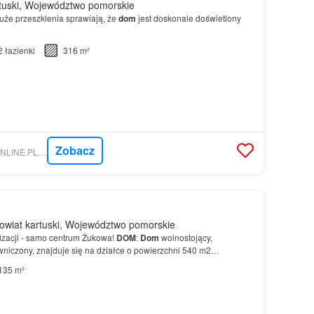
tuski, Województwo pomorskie
uże przeszklenia sprawiają, że
dom
jest doskonale doświetlony
2
łazienki
316 m²
Zobacz
NIERUCHOMOSCI-ONLINE.PL - GOLDEN PROPERTY
wiat kartuski, Województwo pomorskie
lizacji - samo centrum Żukowa!
DOM
:
Dom
wolnostojący,
wniczony, znajduje się na działce o powierzchni 540 m2…
135 m²