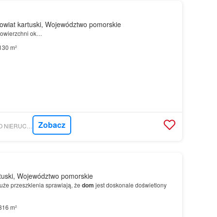
wiat kartuski, Województwo pomorskie
owierzchni ok…
130 m²
Zobacz
MORIZON.PL - BIURO NIERUCHOMOŚCI VIEW GRZEGORZ MRÓZ
tuski, Województwo pomorskie
uże przeszklenia sprawiają, że
dom
jest doskonale doświetlony
316 m²