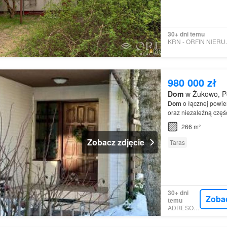
30+ dni temu
KRN - 
980 000 zł
Dom
w Żukowo, Po
Dom
o łącznej powie
oraz niezależną czę
266 m²
Zobacz zdjęcie
Taras
30+ dni
Zoba
temu
ADRESOWO