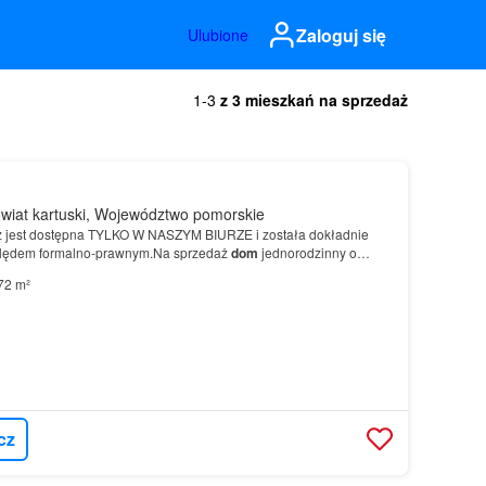
Zaloguj się
Ulubione
1-3
z 3 mieszkań na sprzedaż
wiat kartuski, Województwo pomorskie
sz jest dostępna TYLKO W NASZYM BIURZE i została dokładnie
lędem formalno-prawnym.Na sprzedaż
dom
jednorodzinny o
ziałka dająca wiele możliwości aranżacji potencjał po…
72 m²
cz