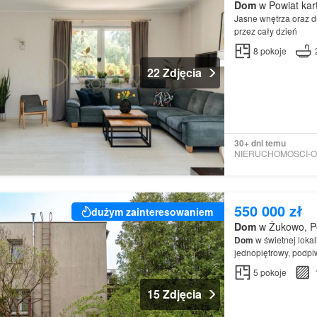
Dom
w Powiat kar
Jasne wnętrza oraz d
przez cały dzień
8
pokoje
22 Zdjęcia
30+ dni temu
550 000 zł
dużym zainteresowaniem
Dom
w Żukowo, Po
Dom
w świetnej loka
jednopiętrowy, podpi
5
pokoje
15 Zdjęcia