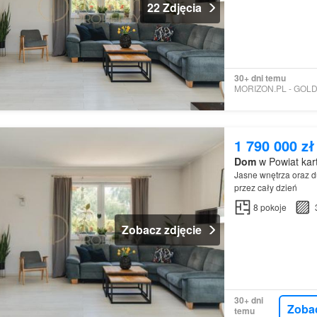
22 Zdjęcia
30+ dni temu
1 790 000 zł
Dom
w Powiat kar
Jasne wnętrza oraz d
przez cały dzień
8
pokoje
Zobacz zdjęcie
30+ dni
Zoba
temu