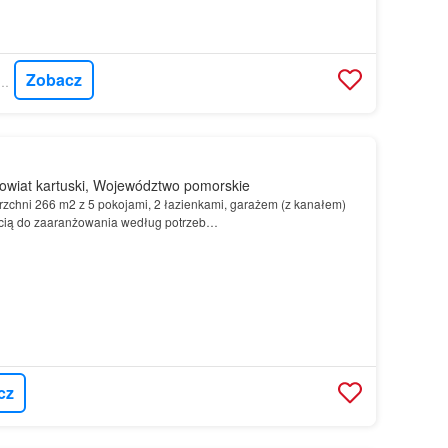
Zobacz
ORFIN NIERUCHOMOŚCI
wiat kartuski, Województwo pomorskie
rzchni 266 m2 z 5 pokojami, 2 łazienkami, garażem (z kanałem)
ścią do zaaranżowania według potrzeb…
cz