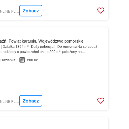
Zobacz
NIERUCHOMOSCI-ONLINE.PL - BIURO NIERUCHOMOŚCI VIEW GRZEGORZ MRÓZ
aźń, Powiat kartuski, Województwo pomorskie
 | Działka 1864 m² | Duży potencjał | Do
remontu
Na sprzedaż
orodzinny o powierzchni około 200 m², położony na
ga
remontu
, jednak jej ogromnym atutem jest rozbudowa wyk…
1
łazienka
200 m²
Zobacz
NIERUCHOMOSCI-ONLINE.PL - ŻURAWSKI NIERUCHOMOŚCI