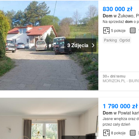
830 000 zł
Dom
w Żukowo, Po
Na sprzedaż
dom
o p
5
pokoje
Parking
Ogród
3 Zdjęcia
30+ dni temu
1 790 000 zł
Dom
w Powiat kar
Jasne wnętrza oraz d
przez cały dzień
8
pokoje