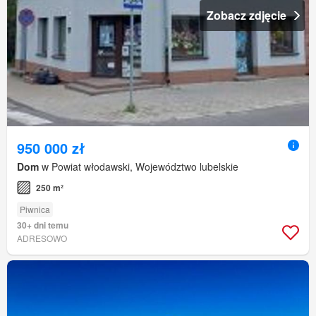
Zobacz zdjęcie
950 000 zł
Dom
w Powiat włodawski, Województwo lubelskie
250 m²
Piwnica
30+ dni temu
ADRESOWO