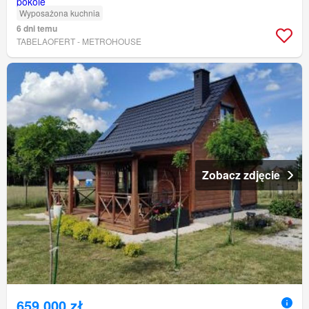
Wyposażona kuchnia
6 dni temu
TABELAOFERT - METROHOUSE
Zobacz zdjęcie
659 000 zł