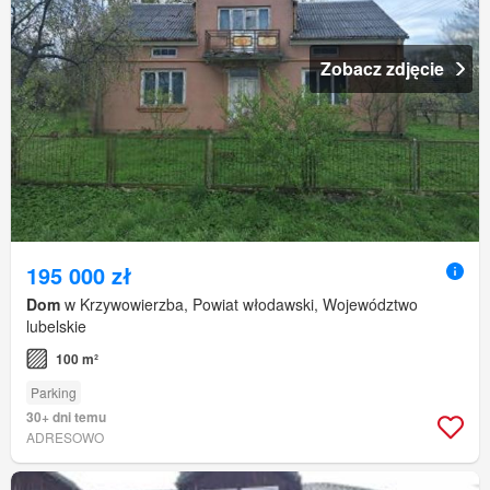
Zobacz zdjęcie
195 000 zł
Dom
w Krzywowierzba, Powiat włodawski, Województwo
lubelskie
100 m²
Parking
30+ dni temu
ADRESOWO