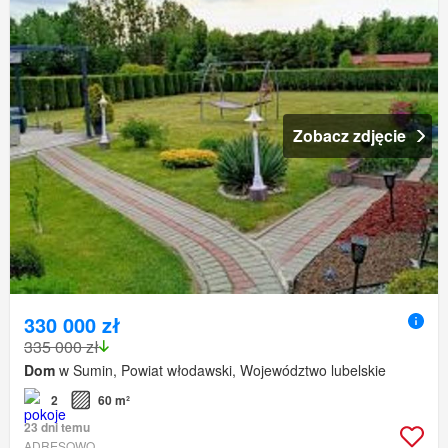
Zobacz zdjęcie
330 000 zł
335 000 zł
Dom
w Sumin, Powiat włodawski, Województwo lubelskie
2
60 m²
23 dni temu
ADRESOWO