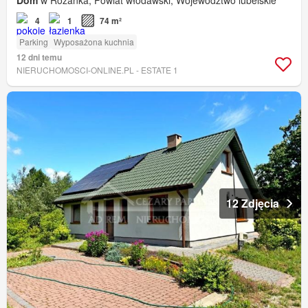
Dom
w Różanka, Powiat włodawski, Województwo lubelskie
4
1
74 m²
Parking
Wyposażona kuchnia
12 dni temu
NIERUCHOMOSCI-ONLINE.PL - ESTATE 1
12 Zdjęcia