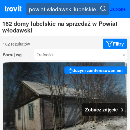
Ulubione
162 domy lubelskie na sprzedaż w Powiat
włodawski
Filtry
162 rezultatów
Sortuj wg
dużym zainteresowaniem
Zobacz zdjęcie