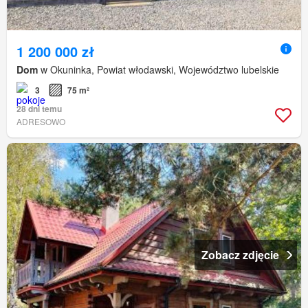
1 200 000 zł
Dom
w Okuninka, Powiat włodawski, Województwo lubelskie
3
75 m²
28 dni temu
ADRESOWO
Zobacz zdjęcie