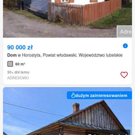
90 000 zł
Dom
w Horostyta, Powiat włodawski, Województwo lubelskie
60 m²
30+ dni temu
ADRESOWO
dużym zainteresowaniem