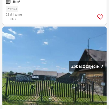
88 m²
Piwnica
22 dni temu
LENTO
Zobacz zdjęcie