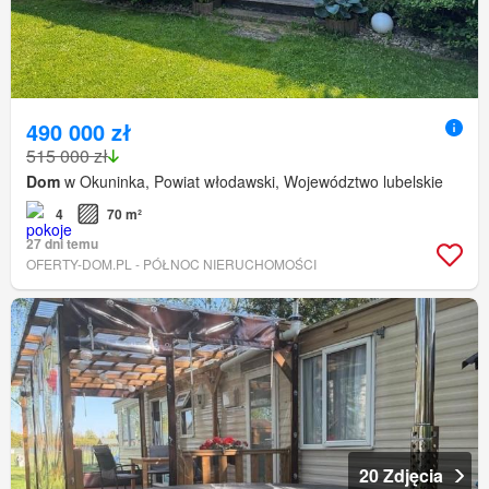
490 000 zł
515 000 zł
Dom
w Okuninka, Powiat włodawski, Województwo lubelskie
4
70 m²
27 dni temu
OFERTY-DOM.PL - PÓŁNOC NIERUCHOMOŚCI
20 Zdjęcia