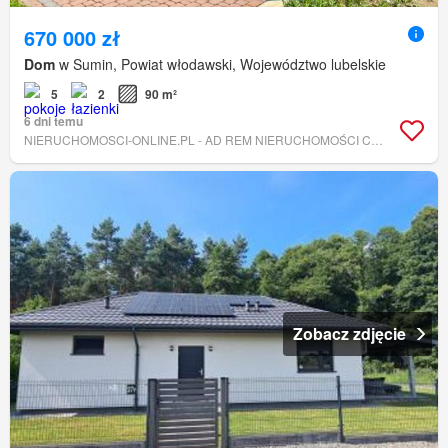
670 000 zł
Dom
w Sumin, Powiat włodawski, Województwo lubelskie
5
2
90 m²
6 dni temu
NIERUCHOMOSCI-ONLINE.PL - AD REM NIERUCHOMOŚCI CEZARY PAPLIŃSKI
Zobacz zdjęcie