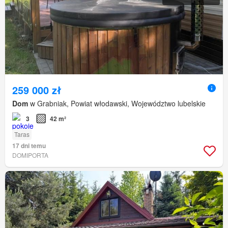
259 000 zł
Dom
w Grabniak, Powiat włodawski, Województwo lubelskie
3
42 m²
Taras
17 dni temu
DOMIPORTA