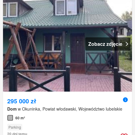
Zobacz zdjęcie
295 000 zł
Dom
w Okuninka, Powiat włodawski, Województwo lubelskie
60 m²
Parking
20 dni temu