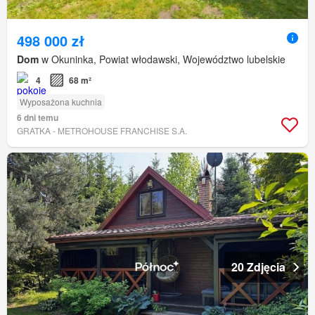
498 000 zł
Dom
w Okuninka, Powiat włodawski, Województwo lubelskie
4
68 m²
Wyposażona kuchnia
6 dni temu
GRATKA - METROHOUSE FRANCHISE S.A.
20 Zdjęcia