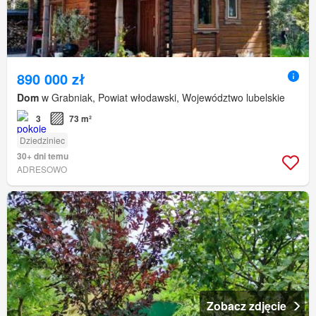
890 000 zł
Dom
w Grabniak, Powiat włodawski, Województwo lubelskie
3
73 m²
Dziedziniec
30+ dni temu
ADRESOWO
Zobacz zdjęcie