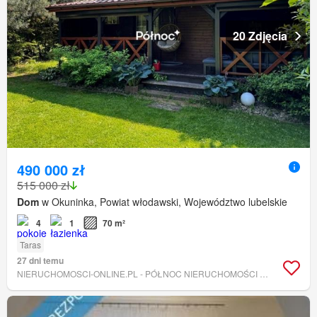
20 Zdjęcia
490 000 zł
515 000 zł
Dom
w Okuninka, Powiat włodawski, Województwo lubelskie
4
1
70 m²
Taras
27 dni temu
NIERUCHOMOSCI-ONLINE.PL - PÓŁNOC NIERUCHOMOŚCI LUBELSKIE