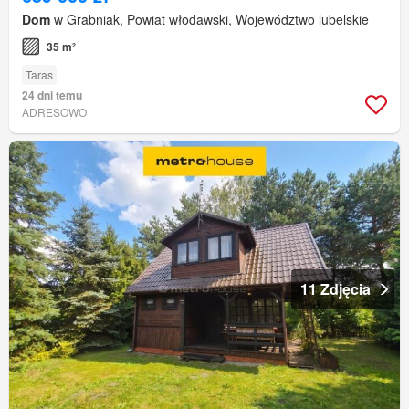
Dom
w Grabniak, Powiat włodawski, Województwo lubelskie
35 m²
Taras
24 dni temu
ADRESOWO
11 Zdjęcia