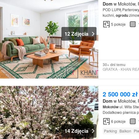
Dom
w Mokotów, 
POD LUPĄ Parterowy,
kuchni,
ogrodu
zimow
5
pokoje
12 Zdjęcia
30+ dni temu
2 500 000 zł
Dom
w Mokotów, 
Mokotów
ul. Wita St
Dodatkowo piwnica p
powierzchni 311 mk
6
pokoje
14 Zdjęcia
Parking
Balkon
Pi