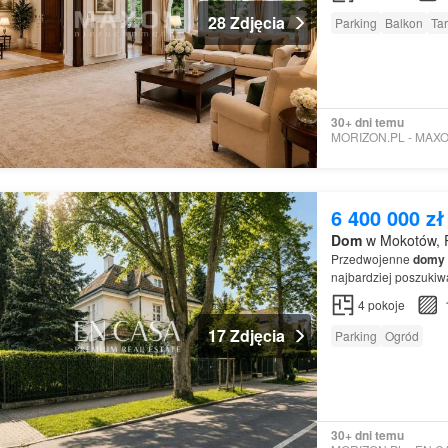
28 Zdjęcia
Parking
Balkon
Ta
30+ dni temu
6 400 000 zł
Dom
w Mokotów, 
Przedwojenne
domy
najbardziej poszuki
4
pokoje
17 Zdjęcia
Parking
Ogród
30+ dni temu