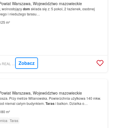
Powiat Warszawa, Województwo mazowieckie
 wolnostojący
dom
składa się z: 5 pokoi, 2 łazienek, osobnej
ego i niedużego tarasu…
125 m²
Zobacz
GRATKA - KHAN REA REAL ESTATE ADVISERS
Powiat Warszawa, Województwo mazowieckie
wosza. Przy metrze Wilanowska. Powierzchnia użytkowa 140 mkw.
od niemal całym budynkiem.
Taras
i balkon. Działka o
w. Własność…
180 m²
wnica
Taras