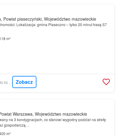
 Powiat piaseczyński, Województwo mazowieckie
homości: Lokalizacja: gmina Piaseczno – tylko 20 minut trasą S7
…
118 m²
Zobacz
MORIZON.PL - MAXON NIERUCHOMOŚCI
Powiat Warszawa, Województwo mazowieckie
wany na 3 kondygnacjach, co stanowi wygodny podział na strefę
raz gospodarczą…
400 m²