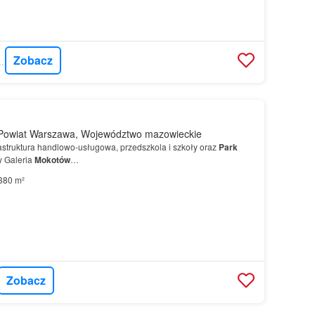
Zobacz
Y DLA CIEBIE
Powiat Warszawa, Województwo mazowieckie
rastruktura handlowo-usługowa, przedszkola i szkoły oraz
Park
y Galeria
Mokotów
…
380 m²
Zobacz