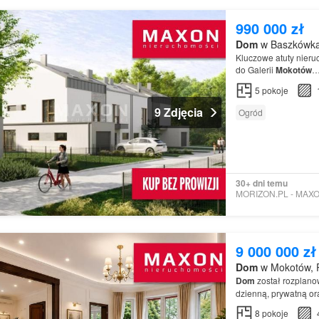
990 000 zł
Dom
w Baszkówka,
Kluczowe atuty nieruc
do Galerii
Mokotów
5
pokoje
9 Zdjęcia
Ogród
30+ dni temu
9 000 000 zł
Dom
w Mokotów, 
Dom
został rozplano
dzienną, prywatną o
8
pokoje