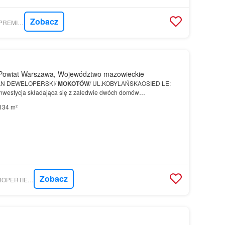
Zobacz
GRATKA - EN CASA PREMIUM REAL ESTATE
Powiat Warszawa, Województwo mazowieckie
TAN DEWELOPERSKI/
MOKOTÓW
/ UL.KOBYLAŃSKAOSIED LE:
inwestycja składająca się z zaledwie dwóch domów
żdy
dom
posiada własny
ogród
, garaż oraz dodatkowe miejsce
134 m²
Zobacz
GRATKA - WOJAK PROPERTIES SPÓŁKA Z OGRANICZONĄ ODPOWIEDZIALNOŚCIĄ