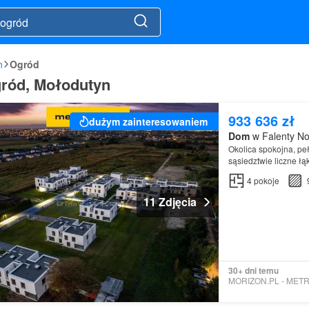
n
Ogród
ród, Mołodutyn
933 636 zł
dużym zainteresowaniem
Dom
w Falenty No
Okolica spokojna, peł
sąsiedztwie liczne ł
park
handlowy Janki 
4
pokoje
11 Zdjęcia
30+ dni temu