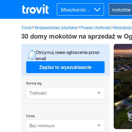
Mieszkania/Do
my (sprzedaż)
Trovit
Województwo lubelskie
Powiat chełmski
Mołoduty
30 domy mokotów na sprzedaż w Og
Otrzymuj nowe ogłoszenia przez
email
Zapisz to wyszukiwanie
Sortuj wg
Trafności
Cena
Bez minimum