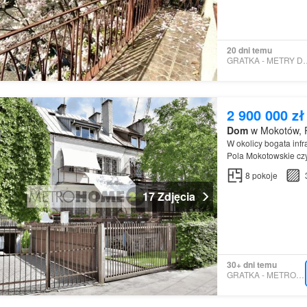
20 dni temu
GRATKA - METR
2 900 000 zł
Dom
w Mokotów, 
W okolicy bogata inf
Pola Mokotowskie cz
8
pokoje
17 Zdjęcia
30+ dni temu
GRATKA - METROHOME24