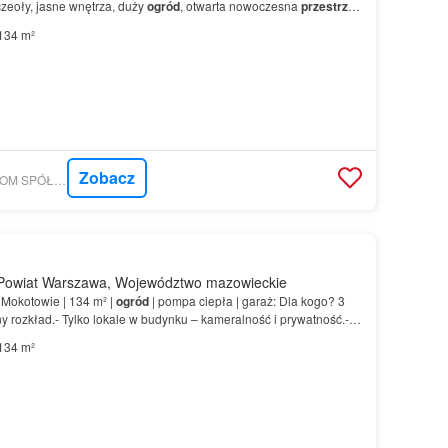
czeoły, jasne wnętrza, duży
ogród
, otwarta nowoczesna
przestrzeń
na zieleń bezczynszowe w Zielonej okolicy l…
134 m²
Zobacz
GRATKA - PRIMSE.COM SPÓŁKA Z OGRANICZONĄ ODPOWIEDZIALNOŚCIĄ
Powiat Warszawa, Województwo mazowieckie
Mokotowie | 134 m² |
ogród
| pompa ciepła | garaż: Dla kogo? 3
ny rozkład.- Tylko lokale w budynku – kameralność i prywatność.-
że przeszklenia, wysoki standard.- Wła…
134 m²