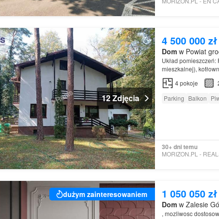
4 500 000 zł
Dom
w Powiat gro
Układ pomieszczeń: P
mieszkalnej), kotłown
4
pokoje
12 Zdjęcia
Parking
Balkon
Pi
30+ dni temu
1 050 050 zł
dużym zainteresowaniem
Dom
w Zalesie Gó
, mozliwosc dostosow