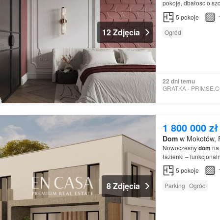
pokoje, dbałosc o sz
ogrodek, z widokiem 
5
pokoje
12 Zdjęcia
Ogród
22 dni temu
1 800 000 zł
Dom
w Mokotów, 
Nowoczesny
dom
na 
łazienki – funkcjonal
Nowoczesna bryła, du
5
pokoje
8 Zdjęcia
Parking
Ogród