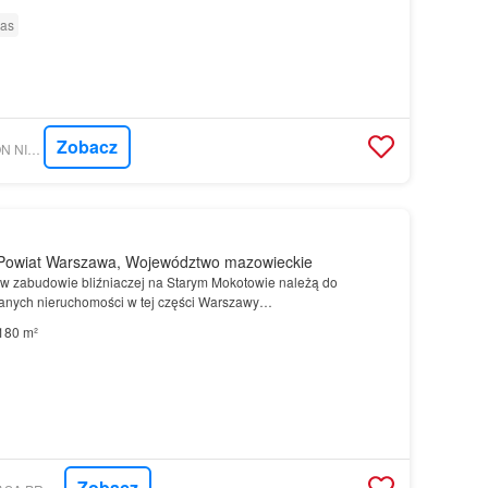
ras
Zobacz
MORIZON.PL - MAXON NIERUCHOMOŚCI
Powiat Warszawa, Województwo mazowieckie
w zabudowie bliźniaczej na Starym Mokotowie należą do
wanych nieruchomości w tej części Warszawy…
180 m²
Zobacz