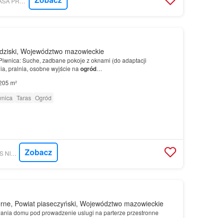
MORIZON.PL - EN CASA PREMIUM REAL ESTATE
dziski, Województwo mazowieckie
iwnica: Suche, zadbane pokoje z oknami (do adaptacji
ia, pralnia, osobne wyjście na
ogród
…
205 m²
wnica
Taras
Ogród
Zobacz
MORIZON.PL - REALS NIERUCHOMOŚCI
rne, Powiat piaseczyński, Województwo mazowieckie
ania domu pod prowadzenie uslugi na parterze przestronne