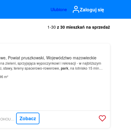
Zaloguj się
Ulubione
1-30
z 30 mieszkań na sprzedaż
we, Powiat pruszkowski, Województwo mazowieckie
na zieleni, sprzyjająca wypoczynkowi i rekreacji - w najbliższym
ąki, stawy, tereny spacerowo-rowerowe,
park
, na lotnisko 15 min
5 minut, P+R Al.…
96 m²
Zobacz
MORIZON.PL - METROHOUSE FRANCHISE S.A.