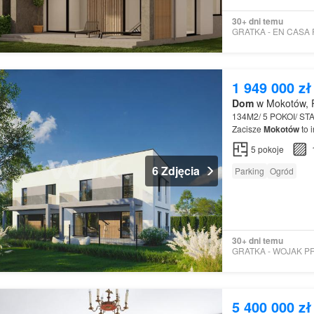
30+ dni temu
1 949 000 zł
Dom
w Mokotów, 
134M2/ 5 POKOI/ S
Zacisze
Mokotów
to 
jednorodzinnych Ka
5
pokoje
postojowe…
6 Zdjęcia
Parking
Ogród
30+ dni temu
5 400 000 zł