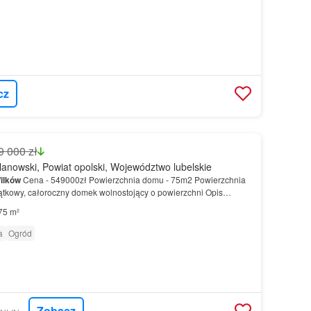
cz
9 000 zł
anowski, Powiat opolski, Województwo lubelskie
ilków
Cena - 549000zł Powierzchnia domu - 75m2 Powierzchnia
ątkowy, całoroczny domek wolnostojący o powierzchni Opis
ewniany, obmurowany
dom
po generalnym remoncie w…
75 m²
a
Ogród
Zobacz