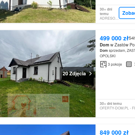
30+ dni
Zoba
temu
ADRESOWO
499 000 zł
54
Dom
w Zastów Pol
Dom
sprzedam, ZAST
OPOLSKI
3
pokoje
20 Zdjęcia
30+ dni temu
849 000 zł