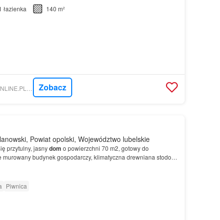
1
łazienka
140 m²
Zobacz
NIERUCHOMOSCI-ONLINE.PL - JEŻOWSKI NIERUCHOMOŚCI
anowski, Powiat opolski, Województwo lubelskie
ię przytulny, jasny
dom
o powierzchni 70 m2, gotowy do
że murowany budynek gospodarczy, klimatyczna drewniana stodoła
 aneksem kuchennym, dwie sypialnie, łazienkę, ko…
a
Piwnica