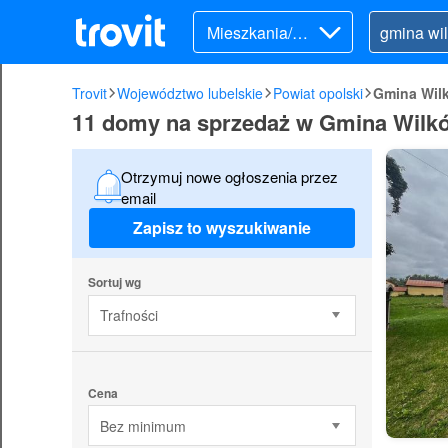
Mieszkania/Do
my (sprzedaż)
Trovit
Województwo lubelskie
Powiat opolski
Gmina Wil
11 domy na sprzedaż w Gmina Wilk
Otrzymuj nowe ogłoszenia przez
email
Zapisz to wyszukiwanie
Sortuj wg
Trafności
Cena
Bez minimum