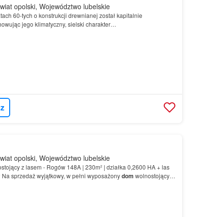
wiat opolski, Województwo lubelskie
ch 60-tych o konstrukcji drewnianej został kapitalnie
wując jego klimatyczny, sielski charakter…
z
wiat opolski, Województwo lubelskie
stojący z lasem - Rogów 148A | 230m² | działka 0,2600 HA + las
ł Na sprzedaż wyjątkowy, w pełni wyposażony
dom
wolnostojący
ałkowitej około 230 m² jest gotowy do zamies…