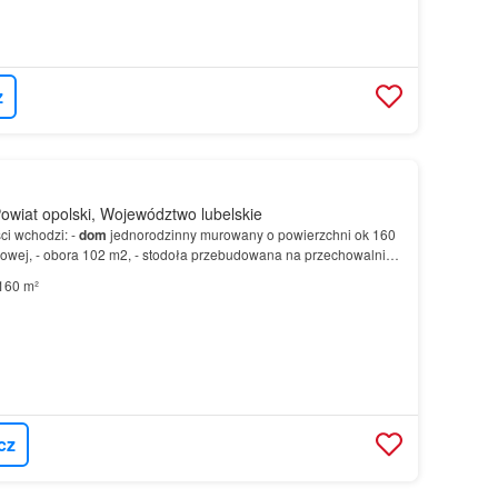
z
wiat opolski, Województwo lubelskie
ci wchodzi: -
dom
jednorodzinny murowany o powierzchni ok 160
owej, - obora 102 m2, - stodoła przebudowana na przechowalnie
 pokoi i salonu, - 2 kuchni, - 2 łazienek…
160 m²
cz