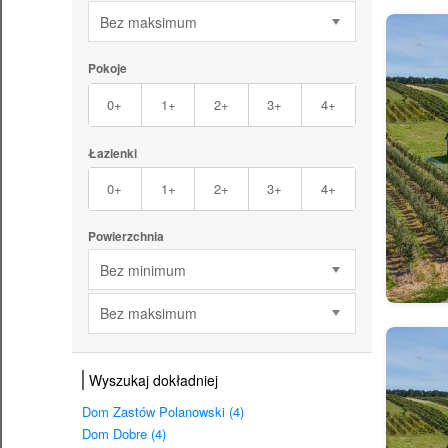
Bez maksimum
Pokoje
0+
1+
2+
3+
4+
Łazienki
0+
1+
2+
3+
4+
Powierzchnia
Bez minimum
Bez maksimum
Wyszukaj dokładniej
Dom Zastów Polanowski (4)
Dom Dobre (4)