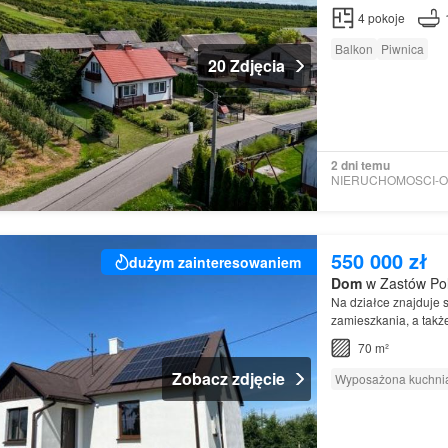
4
pokoje
Balkon
Piwnica
20 Zdjęcia
2 dni temu
550 000 zł
dużym zainteresowaniem
Dom
w Zastów Pol
Na działce znajduje s
zamieszkania, a tak
Dom
oferuje salon z
70 m²
Zobacz zdjęcie
Wyposażona kuchni