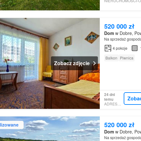
520 000 zł
Dom
w Dobre, Pow
Na sprzedaż gospoda
4
pokoje
Balkon
Piwnica
Zobacz zdjęcie
24 dni
Zoba
temu
ADRESOWO
520 000 zł
lizowane
Dom
w Dobre, Pow
Na sprzedaż gospoda