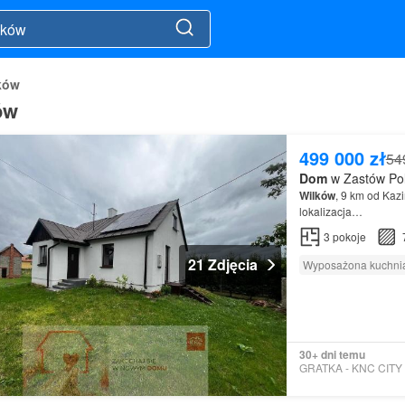
ków
ów
499 000 zł
54
Dom
w Zastów Pol
Wilków
, 9 km od Kaz
lokalizacja…
3
pokoje
21 Zdjęcia
Wyposażona kuchni
30+ dni temu