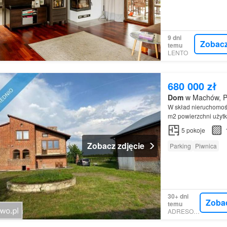
9 dni
Zobac
temu
LENTO
680 000 zł
Dom
w Machów, Po
W skład nieruchomoś
m2 powierzchni użytk
Dom
składa się z: - 5
5
pokoje
Zobacz zdjęcie
Parking
Piwnica
30+ dni
Zoba
temu
ADRESOWO