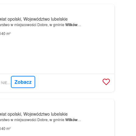
iat opolski, Województwo lubelskie
rstwo w miejscowości Dobre, w gminie
Wilków
…
140 m²
Zobacz
GRATKA - JEŻOWSKI NIERUCHOMOŚCI
iat opolski, Województwo lubelskie
rstwo w miejscowości Dobre, w gminie
Wilków
…
140 m²