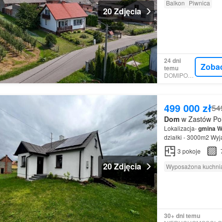
Balkon
Piwnica
20 Zdjęcia
24 dni
Zoba
temu
DOMIPORTA
499 000 zł
54
Dom
w Zastów Pol
Lokalizacja-
gmina
W
działki - 3000m2 Wyj
nieruchomości: - dr
3
pokoje
20 Zdjęcia
Wyposażona kuchni
30+ dni temu