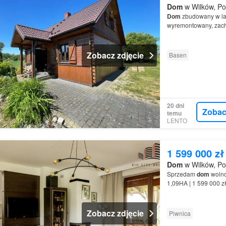
Dom
w Wilków, Po
Dom
zbudowany w lata
wyremontowany, zacho
Zobacz zdjęcie
Basen
20 dni
Zobac
temu
LENTO
1 599 000 zł
Dom
w Wilków, Po
Sprzedam
dom
wolno
1,09HA | 1 599 000 z
Dom
o powierzchni c
Zobacz zdjęcie
Piwnica