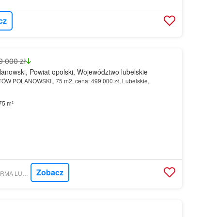
cz
9 000 zł
anowski, Powiat opolski, Województwo lubelskie
ÓW POLANOWSKI,, 75 m2, cena: 499 000 zł, Lubelskie,
75 m²
Zobacz
OFERTY-DOM.PL - FIRMA LUBELSKIE MIESZKANIA