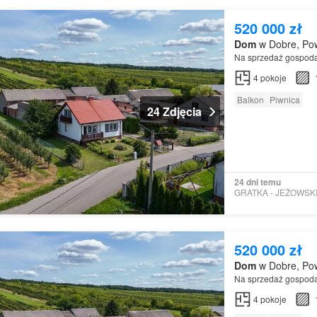
520 000 zł
Dom
w Dobre, Pow
Na sprzedaż gospoda
4
pokoje
Balkon
Piwnica
24 Zdjęcia
24 dni temu
520 000 zł
Dom
w Dobre, Pow
Na sprzedaż gospoda
4
pokoje