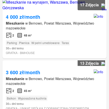
17 Zdjęcia
4 000 zł/month
Mieszkanie
w Bemowo, Powiat Warszawa, Województwo
mazowieckie
2
48 m²
Parking
Piwnica
W pełni umeblowane
Taras
30+ dni temu
GRATKA - BMHOUSE
13 Zdjęcia
3 600 zł/month
Mieszkanie
w Bemowo, Powiat Warszawa, Województwo
mazowieckie
2
45 m²
Balkon
Wyposażona kuchnia
30+ dni temu
GRATKA - UNIKAT SPÓŁKA Z OGRANICZONĄ ODPOWIEDZIALNOŚCIĄ