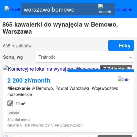
Ulubione
865 kawalerki do wynajęcia w Bemowo,
Warszawa
Filtry
865 rezultatów
Sortuj wg
7 Zdjęcia
dużym zainteresowaniem
2 200 zł/month
Mieszkanie
w Bemowo, Powiat Warszawa, Województwo
mazowieckie
44 m²
Winda
30+ dni temu
GRATKA - DRZEWIECCY NIERUCHOMOŚCI