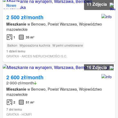
11 Zdjęcia
Nowe
2 500 zł/month
Mieszkanie
w Bemowo, Powiat Warszawa, Województwo
mazowieckie
1
35 m²
Balkon
Wyposażona kuchnia
W pełni umeblowane
1 dzień temu
GRATKA - AKCES NIERUCHOMOŚCI S.C.
16 Zdjęcia
2 600 zł/month
2 900 zł/month
Mieszkanie
w Bemowo, Powiat Warszawa, Województwo
mazowieckie
2
51 m²
7 dni temu
GRATKA - HOMFI