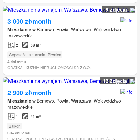
9 Zdjęcia
3 000 zł/month
Mieszkanie
w Bemowo, Powiat Warszawa, Województwo
mazowieckie
2
58 m²
Wyposażona kuchnia
Piwnica
4 dni temu
GRATKA - KUŹNIA NIERUCHOMOŚCI SP. Z O.O.
12 Zdjęcia
2 900 zł/month
Mieszkanie
w Bemowo, Powiat Warszawa, Województwo
mazowieckie
1
41 m²
Balkon
30+ dni temu
GRATKA - POŚREDNICTWO W OBROCIE NIERUCHOMOŚCIAMI JOANNA LASIK