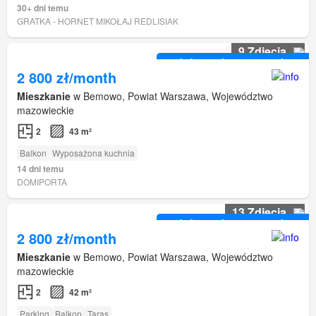
30+ dni temu
GRATKA - HORNET MIKOŁAJ REDLISIAK
9 Zdjęcia
dużym zainteresowaniem
2 800 zł/month
Mieszkanie
w Bemowo, Powiat Warszawa, Województwo
mazowieckie
2
43 m²
Balkon
Wyposażona kuchnia
14 dni temu
DOMIPORTA
13 Zdjęcia
dużym zainteresowaniem
2 800 zł/month
Mieszkanie
w Bemowo, Powiat Warszawa, Województwo
mazowieckie
2
42 m²
Parking
Balkon
Taras