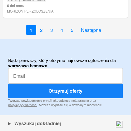
6 dni temu
MORIZON.PL - ZGLOSZENIA
1
2
3
4
5
Następna
Bądź pierwszy, który otrzyma najnowsze ogłoszenia dla
warszawa bemowo
Otrzymuj oferty
Tworząc powiadomienie e-mail, akceptujesz
nota prawna
oraz
politykę prywatności
. Możesz wypisać się w dowolnym momencie.
Wyszukaj dokładniej