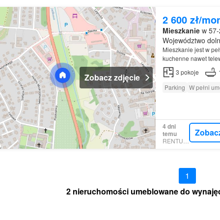
2 600 zł/mo
Mieszkanie
w 57-2
Województwo doln
Mieszkanie jest w pe
kuchenne nawet tele
3
pokoje
Zobacz zdjęcie
Parking
W pełni u
4 dni
Zobac
temu
RENTUMO
1
2 nieruchomości umeblowane do wynajęc