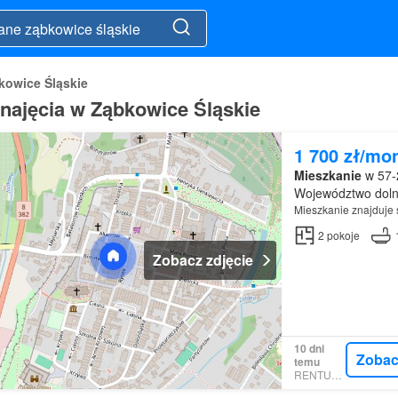
kowice Śląskie
ajęcia w Ząbkowice Śląskie
1 700 zł/mo
Mieszkanie
w 57-2
Województwo doln
Mieszkanie znajduje s
2
pokoje
Zobacz zdjęcie
10 dni
Zobac
temu
RENTUMO