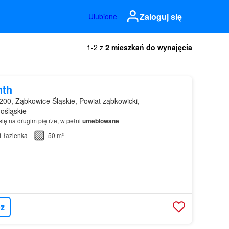
Zaloguj się
Ulubione
1-2 z
2 mieszkań do wynajęcia
nth
00, Ząbkowice Śląskie, Powiat ząbkowicki,
ośląskie
ię na drugim piętrze, w pełni
umeblowane
1
łazienka
50 m²
z