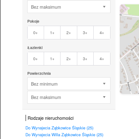
Bez maksimum
Pokoje
0+
1+
2+
3+
4+
Łazienki
0+
1+
2+
3+
4+
Powierzchnia
Bez minimum
Bez maksimum
Rodzaje nieruchomości
Do Wynajecia Ząbkowice Śląskie (25)
Do Wynajecia Willa Ząbkowice Śląskie (25)