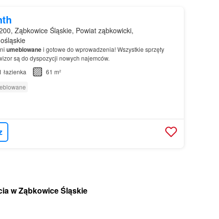
nth
00, Ząbkowice Śląskie, Powiat ząbkowicki,
ośląskie
łni
umeblowane
i gotowe do wprowadzenia! Wszystkie sprzęty
wizor są do dyspozycji nowych najemców.
1
łazienka
61 m²
meblowane
z
ia w Ząbkowice Śląskie