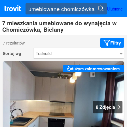
Ulubione
7 mieszkania umeblowane do wynajęcia w
Chomiczówka, Bielany
Filtry
7 rezultatów
Sortuj wg
dużym zainteresowaniem
8 Zdjęcia