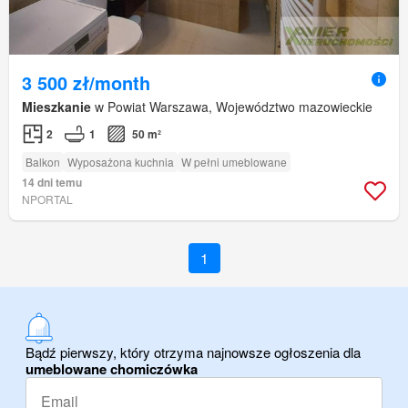
3 500 zł/month
Mieszkanie
w Powiat Warszawa, Województwo mazowieckie
2
1
50 m²
Balkon
Wyposażona kuchnia
W pełni umeblowane
14 dni temu
NPORTAL
1
Bądź pierwszy, który otrzyma najnowsze ogłoszenia dla
umeblowane chomiczówka