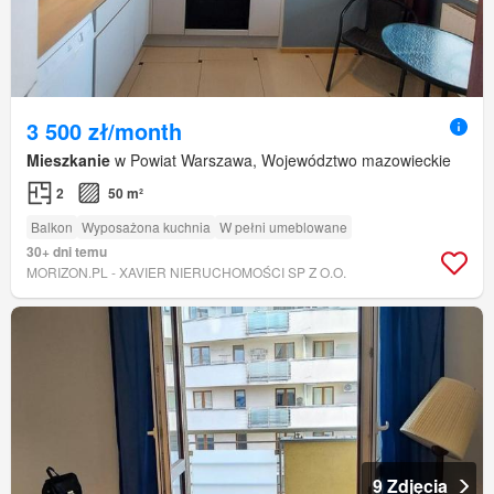
3 500 zł/month
Mieszkanie
w Powiat Warszawa, Województwo mazowieckie
2
50 m²
Balkon
Wyposażona kuchnia
W pełni umeblowane
30+ dni temu
MORIZON.PL - XAVIER NIERUCHOMOŚCI SP Z O.O.
9 Zdjęcia