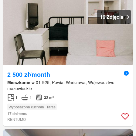
16 Zdjęcia
2 500 zł/month
Mieszkanie
w 01-925, Powiat Warszawa, Województwo
mazowieckie
1
1
32 m²
Wyposażona kuchnia
Taras
17 dni temu
RENTUMO