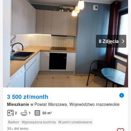
8 Zdjęcia
3 500 zł/month
Mieszkanie
w Powiat Warszawa, Województwo mazowieckie
2
1
50 m²
Balkon
Wyposażona kuchnia
W pełni umeblowane
30+ dni temu