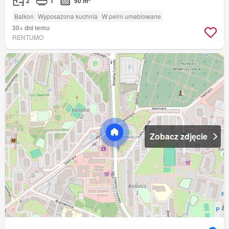
2
1
50 m²
Balkon
Wyposażona kuchnia
W pełni umeblowane
30+ dni temu
RENTUMO
Zobacz zdjęcie