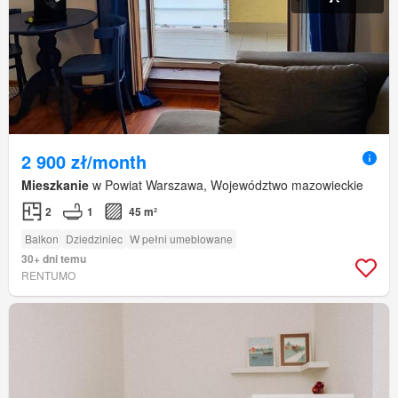
2 900 zł/month
Mieszkanie
w Powiat Warszawa, Województwo mazowieckie
2
1
45 m²
Balkon
Dziedziniec
W pełni umeblowane
30+ dni temu
RENTUMO