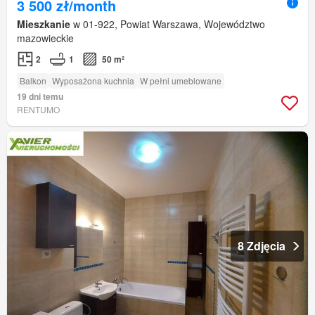
3 500 zł/month
Mieszkanie
w 01-922, Powiat Warszawa, Województwo
mazowieckie
2
1
50 m²
Balkon
Wyposażona kuchnia
W pełni umeblowane
19 dni temu
RENTUMO
8 Zdjęcia