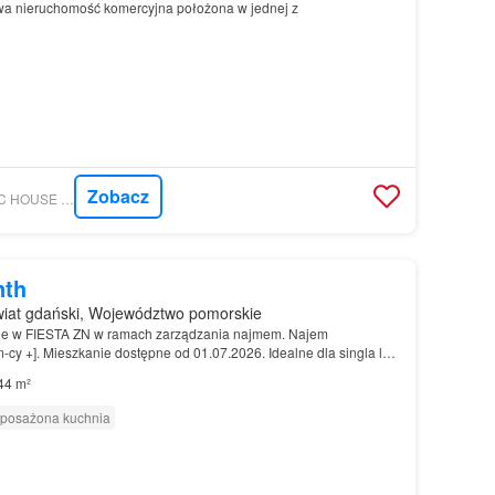
a nieruchomość komercyjna położona w jednej z
Zobacz
MORIZON.PL - MAGIC HOUSE BIURO NIERUCHOMOŚCI PIOTR KAPAŁCZYŃSKI
nth
iat gdański, Województwo pomorskie
znie w FIESTA ZN w ramach zarządzania najmem. Najem
-cy +]. Mieszkanie dostępne od 01.07.2026. Idealne dla singla lub
44 m²
posażona kuchnia