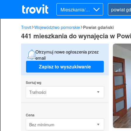
Mieszkania/Do
my (wynajem)
Trovit
Województwo pomorskie
Powiat gdański
441 mieszkania do wynajęcia w Powi
Otrzymuj nowe ogłoszenia przez
email
Zapisz to wyszukiwanie
Sortuj wg
Trafności
Cena
Bez minimum