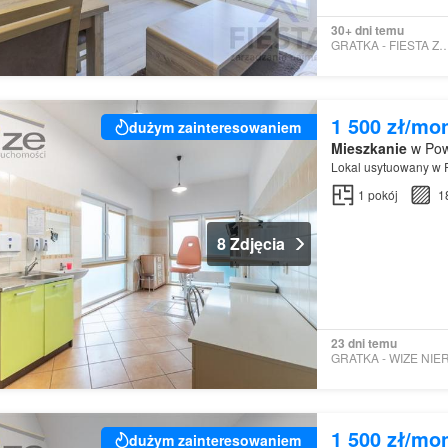
30+ dni temu
GRATKA - FIESTA ZN SP.
1 500 zł/mo
dużym zainteresowaniem
Mieszkanie
w Pow
Lokal usytuowany w 
1
pokój
1
8 Zdjęcia
23 dni temu
1 500 zł/mo
dużym zainteresowaniem