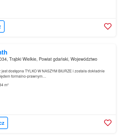
z
nth
34, Trąbki Wielkie, Powiat gdański, Województwo
sz jest dostępna TYLKO W NASZYM BIURZE i została dokładnie
lędem formalno-prawnym…
34 m²
cz