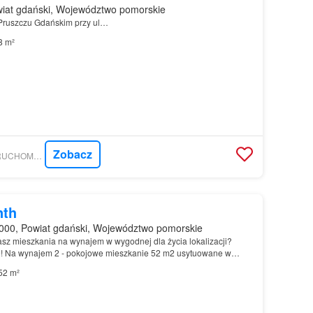
iat gdański, Województwo pomorskie
Pruszczu Gdańskim przy ul…
8 m²
Zobacz
GRATKA - WIZE NIERUCHOMOŚCI DARIUSZ WIESE
nth
000, Powiat gdański, Województwo pomorskie
z mieszkania na wynajem w wygodnej dla życia lokalizacji?
ę! Na wynajem 2 - pokojowe mieszkanie 52 m2 usytuowane w
rzy ul…
52 m²