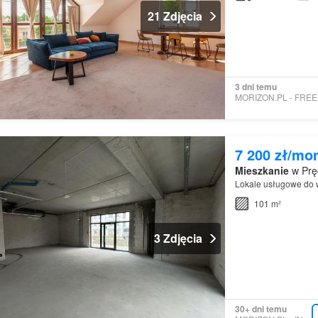
21 Zdjęcia
3 dni temu
7 200 zł/mo
Mieszkanie
w Prę
Lokale usługowe do w
101 m²
3 Zdjęcia
30+ dni temu