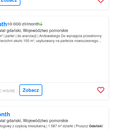
nth
10 000 zł/month
iat gdański, Województwo pomorskie
 | parter | do aranżacji | Arctowskiego Do wynajęcia przestronny
wierzchni około 100 m², usytuowany na parterze nowoczesnego
Zobacz
MORIZON.PL - MAGIC HOUSE BIURO NIERUCHOMOŚCI PIOTR KAPAŁCZYŃSKI
onth
iat gdański, Województwo pomorskie
ługowy z częścią mieszkalną | 1 587 m² działki | Pruszcz
Gdański