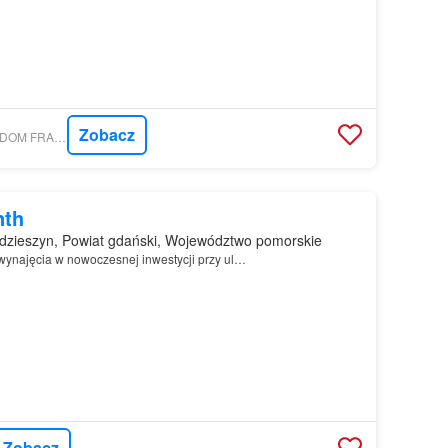
Zobacz
MORIZON.PL - FREEDOM FRANCHISE SPÓŁKA Z OGRANICZONĄ ODPOWIEDZIALNOŚCIĄ
nth
dzieszyn, Powiat gdański, Województwo pomorskie
ynajęcia w nowoczesnej inwestycji przy ul…
Zobacz