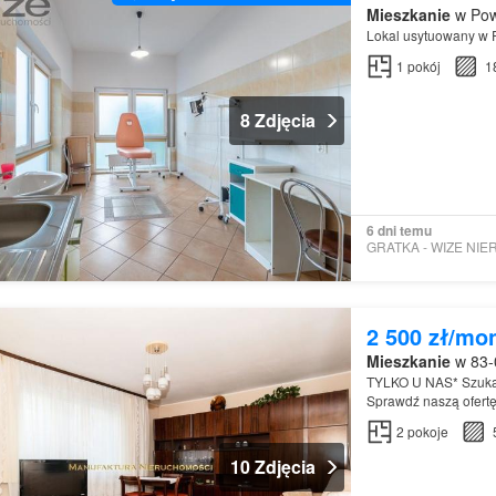
Mieszkanie
w Pow
Lokal usytuowany w 
1
pokój
1
8 Zdjęcia
6 dni temu
2 500 zł/mo
Mieszkanie
w 83-
TYLKO U NAS* Szukas
Sprawdź naszą ofert
Pruszczu Gdańskim p
2
pokoje
10 Zdjęcia