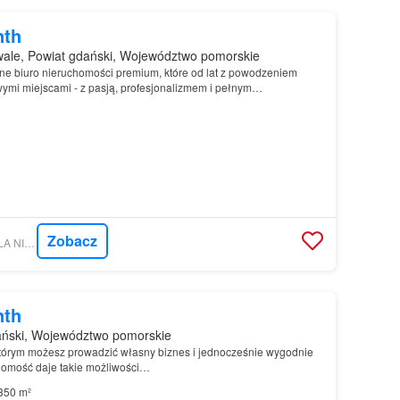
nth
ale, Powiat gdański, Województwo pomorskie
e biuro nieruchomości premium, które od lat z powodzeniem
wymi miejscami - z pasją, profesjonalizmem i pełnym
Zobacz
MORIZON.PL - INVILLA NIERUCHOMOŚCI
nth
ński, Województwo pomorskie
tórym możesz prowadzić własny biznes i jednocześnie wygodnie
homość daje takie możliwości…
350 m²