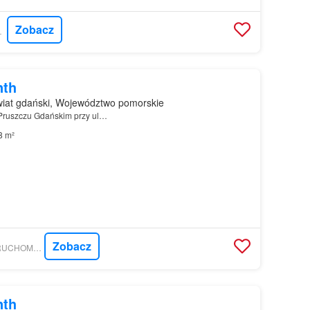
Zobacz
 Z O.O.
nth
iat gdański, Województwo pomorskie
Pruszczu Gdańskim przy ul…
8 m²
Zobacz
GRATKA - WIZE NIERUCHOMOŚCI DARIUSZ WIESE
nth