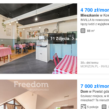
4 700 zł/mo
Mieszkanie
w Kow
INVILLA to nowoczesn
łączy ludzi z wyjątko
zaangażowaniem…
88 m²
11 Zdjęcia
30+ dni temu
7 000 zł/mo
Dom
w Powiat gda
Szukasz miejsca, w k
mieszkać? Ta nieruc
5
pokoje