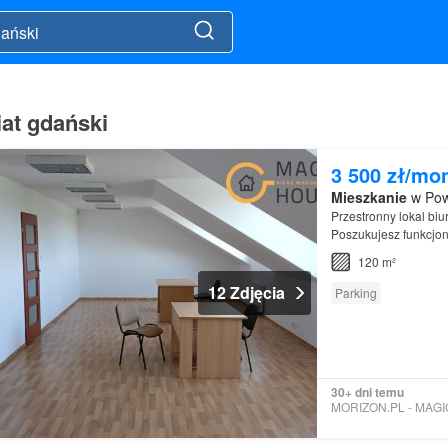
at gdański
3 500 zł/mo
Mieszkanie
w Pow
Przestronny lokal bi
Poszukujesz funkcjona
120 m²
12 Zdjęcia
Parking
30+ dni temu