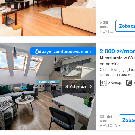
6 dni
Zobac
temu
RENTOLA
2 000 zł/mo
dużym zainteresowaniem
Mieszkanie
w 83-0
pomorskie
Oferta, którą ogląda
sprawdzona pod wzg
2
pokoje
8 Zdjęcia
30+ dni
Zoba
temu
RENTOLA