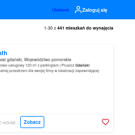
Zaloguj się
Ulubione
1-30 z
441 mieszkań do wynajęcia
nth
iat gdański, Województwo pomorskie
urowo-usługowy 120 m² z parkingiem | Pruszcz
Gdański
lnej przestrzeni dla swojej firmy w lokalizacji zapewniającej
Zobacz
MORIZON.PL - MAGIC HOUSE BIURO NIERUCHOMOŚCI PIOTR KAPAŁCZYŃSKI