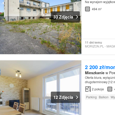
Na wynajem wyjątkow
494 m²
33 Zdjęcia
11 dni temu
2 200 zł/mo
Mieszkanie
w Pow
Oferta biura, wyłąc
długoterminowy [12 m
pary…
2
pokoje
12 Zdjęcia
Parking
Balkon
Wy