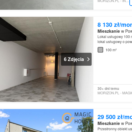
MORIZON.PL - INVESTAT
8 130 zł/mo
Mieszkanie
w Pow
Lokal usługowy 100 m²
lokal usługowy o po
budynku przy ul…
100 m²
6 Zdjęcia
30+ dni temu
29 500 zł/m
Mieszkanie
w Pow
Przestronny obiekt us