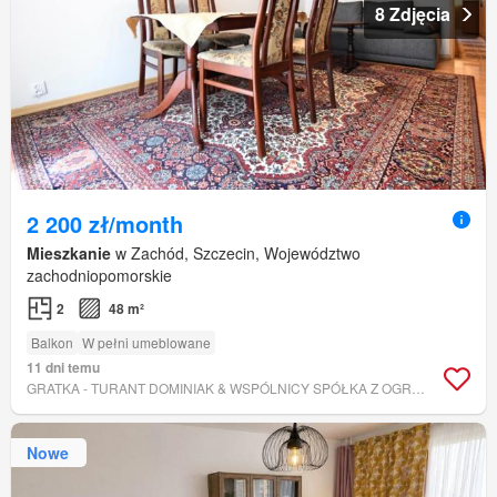
8 Zdjęcia
2 200 zł/month
Mieszkanie
w Zachód, Szczecin, Województwo
zachodniopomorskie
2
48 m²
Balkon
W pełni umeblowane
11 dni temu
GRATKA - TURANT DOMINIAK & WSPÓLNICY SPÓŁKA Z OGRANICZONĄ ODPOWIEDZIALNOŚCIĄ
Nowe