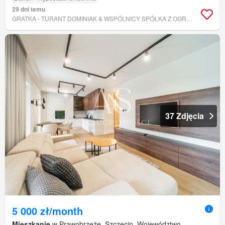
29 dni temu
GRATKA - TURANT DOMINIAK & WSPÓLNICY SPÓŁKA Z OGRANICZONĄ ODPOWIEDZIALNOŚCIĄ
37 Zdjęcia
5 000 zł/month
Mieszkanie
w Prawobrzeże, Szczecin, Województwo