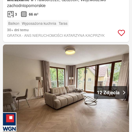
zachodniopomorskie
3
66 m²
Balkon
Wyposażona kuchnia
Taras
30+ dni temu
GRATKA - ANS NIERUCHOMOŚCI KATARZYNA KACPRZYK
12 Zdjęcia