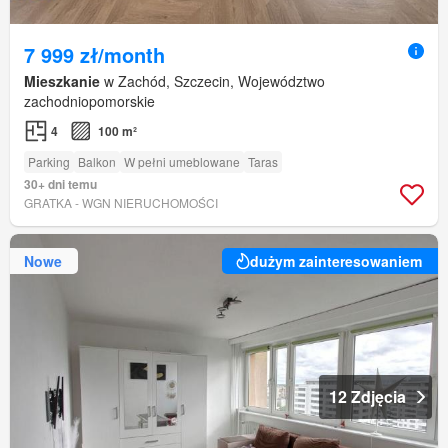
7 999 zł/month
Mieszkanie
w Zachód, Szczecin, Województwo
zachodniopomorskie
4
100 m²
Parking
Balkon
W pełni umeblowane
Taras
30+ dni temu
GRATKA - WGN NIERUCHOMOŚCI
Nowe
dużym zainteresowaniem
12 Zdjęcia