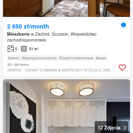
2 650 zł/month
Mieszkanie
w Zachód, Szczecin, Województwo
zachodniopomorskie
2
51 m²
Balkon
Wyposażona kuchnia
W pełni umeblowane
Basen
30+ dni temu
GRATKA - TURANT DOMINIAK & WSPÓLNICY SPÓŁKA Z OGRANICZONĄ ODPOWIEDZIALNOŚCIĄ
12 Zdjęcia