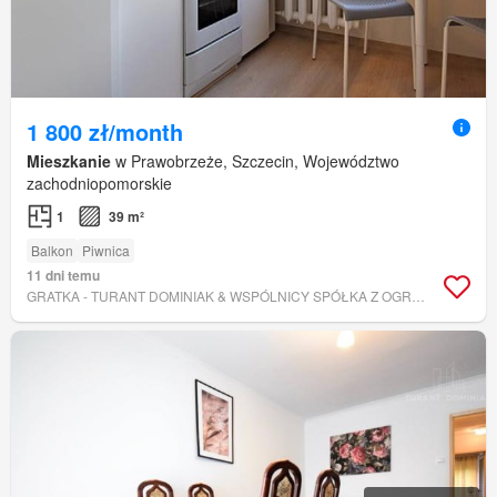
1 800 zł/month
Mieszkanie
w Prawobrzeże, Szczecin, Województwo
zachodniopomorskie
1
39 m²
Balkon
Piwnica
11 dni temu
GRATKA - TURANT DOMINIAK & WSPÓLNICY SPÓŁKA Z OGRANICZONĄ ODPOWIEDZIALNOŚCIĄ