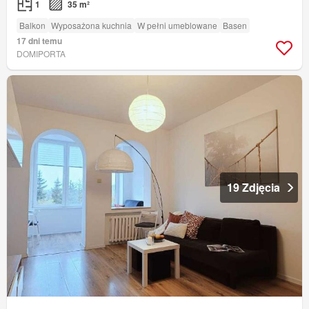
1
35 m²
Balkon
Wyposażona kuchnia
W pełni umeblowane
Basen
17 dni temu
DOMIPORTA
19 Zdjęcia