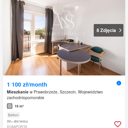
8 Zdjęcia
1 100 zł/month
Mieszkanie
w Prawobrzeże, Szczecin, Województwo
zachodniopomorskie
16 m²
Balkon
30+ dni temu
DOMIPORTA