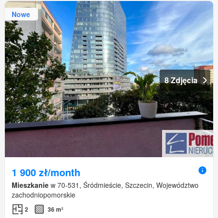
Nowe
8 Zdjęcia
1 900 zł/month
Mieszkanie
w 70-531, Śródmieście, Szczecin, Województwo
zachodniopomorskie
2
36 m²