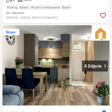
Parking
Balkon
W pełni umeblowane
Basen
30+ dni temu
GRATKA - SOKÓŁ NIERUCHOMOŚCI
Nowe
6 Zdjęcia