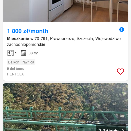
1 800 zł/month
Mieszkanie
w 70-791, Prawobrzeże, Szczecin, Województwo
zachodniopomorskie
1
38 m²
Balkon
Piwnica
9 dni temu
RENTOLA
7 Zdjęcia