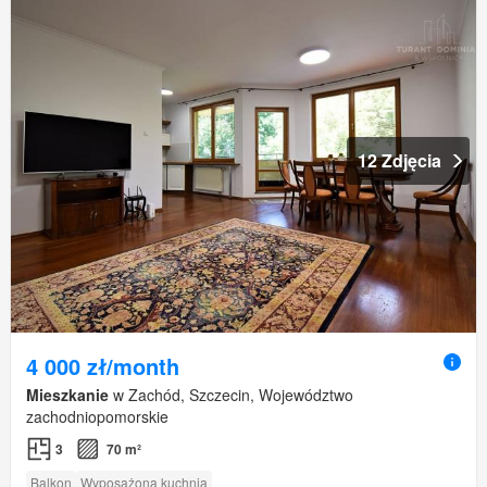
12 Zdjęcia
4 000 zł/month
Mieszkanie
w Zachód, Szczecin, Województwo
zachodniopomorskie
3
70 m²
Balkon
Wyposażona kuchnia