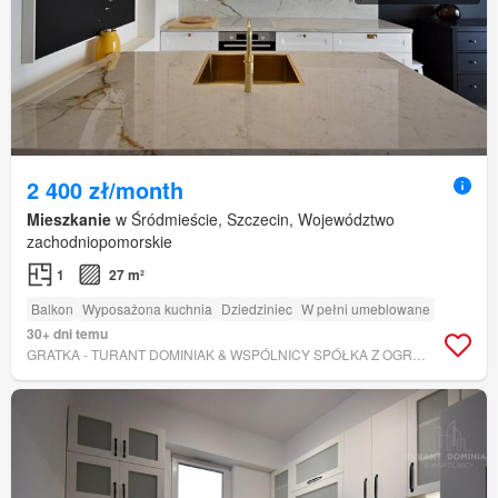
2 400 zł/month
Mieszkanie
w Śródmieście, Szczecin, Województwo
zachodniopomorskie
1
27 m²
Balkon
Wyposażona kuchnia
Dziedziniec
W pełni umeblowane
30+ dni temu
GRATKA - TURANT DOMINIAK & WSPÓLNICY SPÓŁKA Z OGRANICZONĄ ODPOWIEDZIALNOŚCIĄ