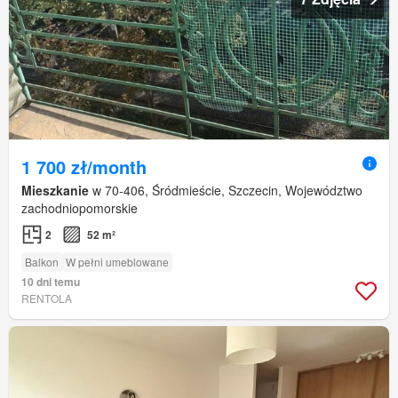
1 700 zł/month
Mieszkanie
w 70-406, Śródmieście, Szczecin, Województwo
zachodniopomorskie
2
52 m²
Balkon
W pełni umeblowane
10 dni temu
RENTOLA