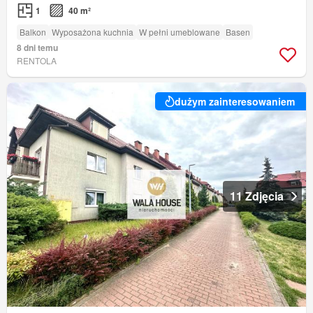
1
40 m²
Balkon
Wyposażona kuchnia
W pełni umeblowane
Basen
8 dni temu
RENTOLA
dużym zainteresowaniem
11 Zdjęcia