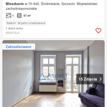
Mieszkanie
w 70-540, Śródmieście, Szczecin, Województwo
zachodniopomorskie
1
47 m²
Balkon
W pełni umeblowane
1 dzień temu
RENTOLA
Zaktualizowane
15 Zdjęcia