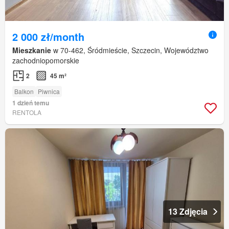
2 000 zł/month
Mieszkanie
w 70-462, Śródmieście, Szczecin, Województwo
zachodniopomorskie
2
45 m²
Balkon
Piwnica
1 dzień temu
RENTOLA
13 Zdjęcia