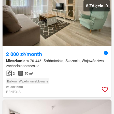
8 Zdjęcia
2 000 zł/month
Mieszkanie
w 70-445, Śródmieście, Szczecin, Województwo
zachodniopomorskie
2
50 m²
Balkon
W pełni umeblowane
21 dni temu
RENTOLA