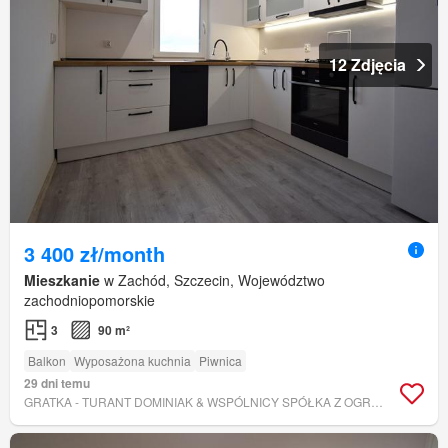
12 Zdjęcia
3 400 zł/month
Mieszkanie
w Zachód, Szczecin, Województwo
zachodniopomorskie
3
90 m²
Balkon
Wyposażona kuchnia
Piwnica
29 dni temu
GRATKA - TURANT DOMINIAK & WSPÓLNICY SPÓŁKA Z OGRANICZONĄ ODPOWIEDZIALNOŚCIĄ