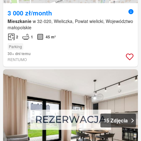
3 000 zł/month
Mieszkanie
w 32-020, Wieliczka, Powiat wielicki, Województwo
małopolskie
2
1
45 m²
Parking
30+ dni temu
RENTUMO
15 Zdjęcia