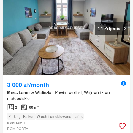
14 Zdjęcia
3 000 zł/month
Mieszkanie
w Wieliczka, Powiat wielicki, Województwo
małopolskie
2
60 m²
Parking
Balkon
W pełni umeblowane
Taras
8 dni temu
DOMIPORTA