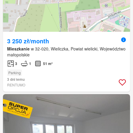
3 250 zł/month
Mieszkanie
w 32-020, Wieliczka, Powiat wielicki, Województwo
małopolskie
3
1
51 m²
Parking
3 dni temu
RENTUMO