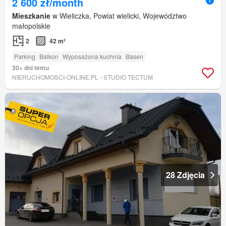
2 600 zł/month
Mieszkanie
w Wieliczka, Powiat wielicki, Województwo
małopolskie
2
42 m²
Parking
Balkon
Wyposażona kuchnia
Basen
30+ dni temu
NIERUCHOMOSCI-ONLINE.PL - STUDIO TECTUM
28 Zdjęcia