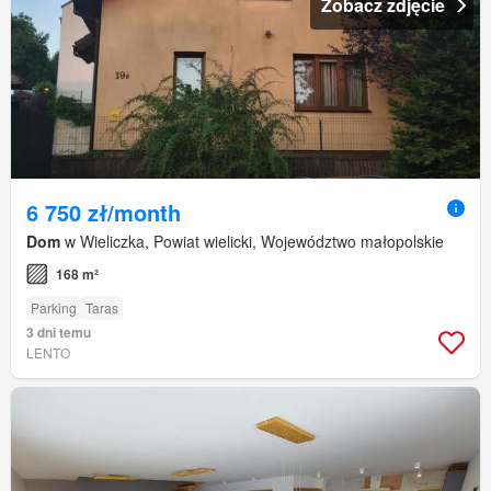
Zobacz zdjęcie
6 750 zł/month
Dom
w Wieliczka, Powiat wielicki, Województwo małopolskie
168 m²
Parking
Taras
3 dni temu
LENTO