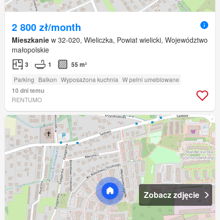
2 800 zł/month
Mieszkanie
w 32-020, Wieliczka, Powiat wielicki, Województwo
małopolskie
3
1
55 m²
Parking
Balkon
Wyposażona kuchnia
W pełni umeblowane
10 dni temu
RENTUMO
Zobacz zdjęcie