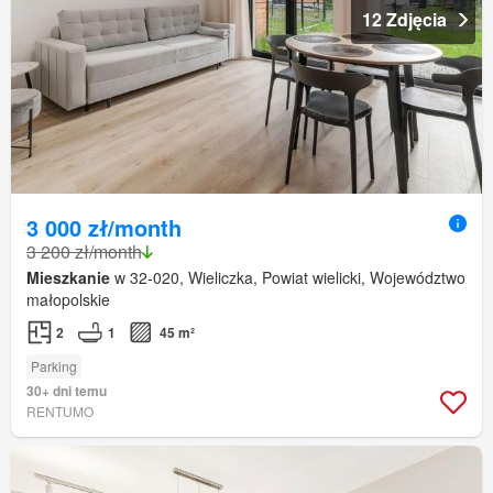
12 Zdjęcia
3 000 zł/month
3 200 zł/month
Mieszkanie
w 32-020, Wieliczka, Powiat wielicki, Województwo
małopolskie
2
1
45 m²
Parking
30+ dni temu
RENTUMO