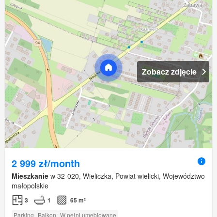
Zobacz zdjęcie
2 999 zł/month
Mieszkanie
w 32-020, Wieliczka, Powiat wielicki, Województwo
małopolskie
3
1
65 m²
Parking
Balkon
W pełni umeblowane