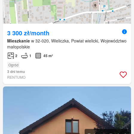
3 300 zł/month
Mieszkanie
w 32-020, Wieliczka, Powiat wielicki, Województwo
małopolskie
2
1
45 m²
Ogród
3 dni temu
RENTUMO