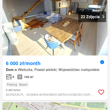
22 Zdjęcia
6 000 zł/month
Dom
w Wieliczka, Powiat wielicki, Województwo małopolskie
5
145 m²
Parking
Basen
5 dni temu
MORIZON.PL - NOWINA BORKOWSKI NIERUCHOMOŚCI KAROLINA LIPANOWICZ-BORKOWSKA