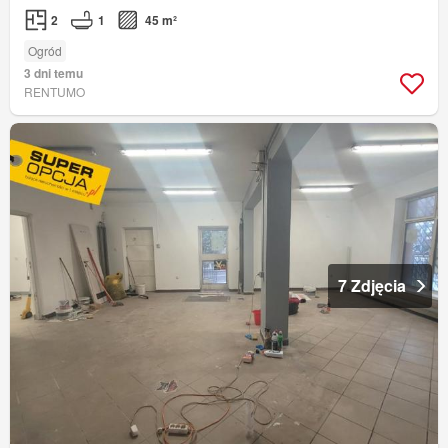
2
1
45 m²
Ogród
3 dni temu
RENTUMO
7 Zdjęcia