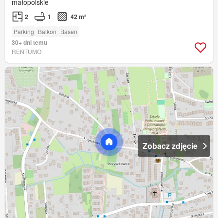
małopolskie
2
1
42 m²
Parking
Balkon
Basen
30+ dni temu
RENTUMO
Zobacz zdjęcie