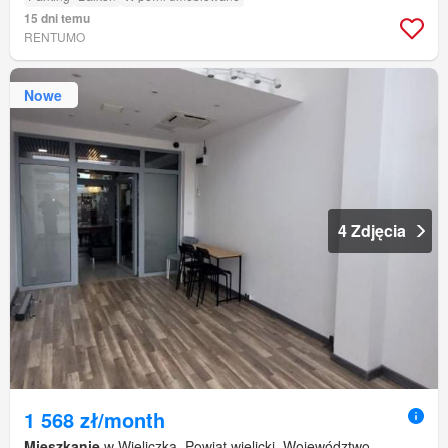
15 dni temu
RENTUMO
Nowe
4 Zdjęcia
1 568 zł/month
Mieszkanie
w Wieliczka, Powiat wielicki, Województwo