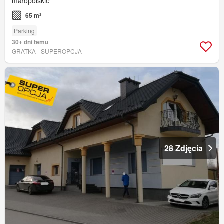
małopolskie
65 m²
Parking
30+ dni temu
GRATKA - SUPEROPCJA
28 Zdjęcia