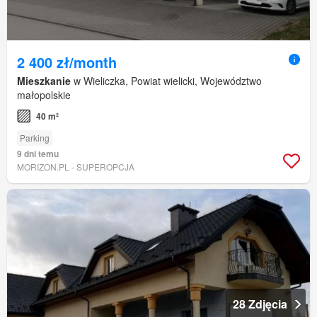
2 400 zł/month
Mieszkanie
w Wieliczka, Powiat wielicki, Województwo
małopolskie
40 m²
Parking
9 dni temu
MORIZON.PL - SUPEROPCJA
28 Zdjęcia