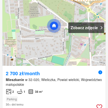
Zobacz zdjęcie
2 700 zł/month
Mieszkanie
w 32-020, Wieliczka, Powiat wielicki, Województwo
małopolskie
2
1
38 m²
Parking
30+ dni temu