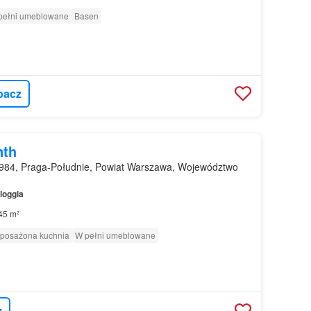
pełni umeblowane
Basen
bacz
nth
984, Praga-Południe, Powiat Warszawa, Województwo
loggia
45 m²
posażona kuchnia
W pełni umeblowane
z