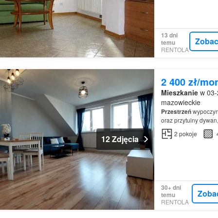
13 dni
Zobac
temu
RENTOLA
2 400 zł/mo
Mieszkanie
w 03-
mazowieckie
Przestrzeń
wypoczyn
oraz przytulny dywan
2
pokoje
12 Zdjęcia
30+ dni
Zoba
temu
RENTOLA