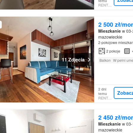
temu
RENTOLA
2 500 zł/mo
Mieszkanie
w 03-
mazowieckie
2-pokojowe mieszkan
2
pokoje
11 Zdjęcia
Balkon
W pełni um
2 dni
Zobac
temu
RENTOLA
2 450 zł/mo
Mieszkanie
w 03-
mazowieckie