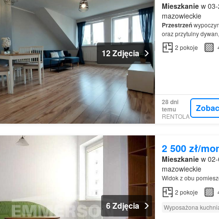
Mieszkanie
w 03-
mazowieckie
Przestrzeń
wypoczyn
oraz przytulny dywan
2
pokoje
12 Zdjęcia
28 dni
Zobac
temu
RENTOLA
2 500 zł/mo
Mieszkanie
w 02-
mazowieckie
Widok z obu pomiesz
2
pokoje
6 Zdjęcia
Wyposażona kuchni