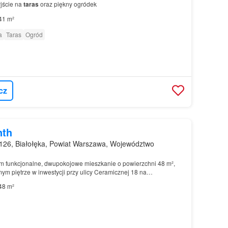
jście na
taras
oraz piękny ogródek
41 m²
a
Taras
Ogród
cz
nth
126, Białołęka, Powiat Warszawa, Województwo
m funkcjonalne, dwupokojowe mieszkanie o powierzchni 48 m²,
ym piętrze w inwestycji przy ulicy Ceramicznej 18 na
48 m²