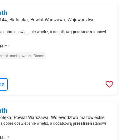
nth
144, Białołęka, Powiat Warszawa, Województwo
ą dobre doświetlenie wnętrz, a dodatkową
przestrzeń
stanowi
44 m²
pełni umeblowane
Basen
cz
nth
łołęka, Powiat Warszawa, Województwo mazowieckie
ą dobre doświetlenie wnętrz, a dodatkową
przestrzeń
stanowi
44 m²