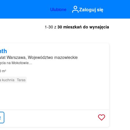
Zaloguj się
Ulubione
1-30 z
30 mieszkań do wynajęcia
nth
iat Warszawa, Województwo mazowieckie
ęcia na Mokotowie…
0 m²
 kuchnia
Taras
z