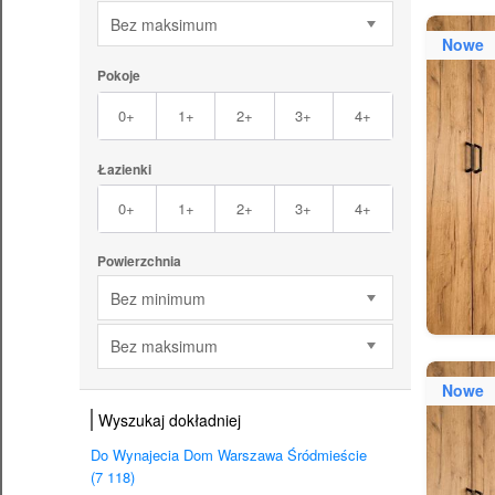
Bez maksimum
Nowe
Pokoje
0+
1+
2+
3+
4+
Łazienki
0+
1+
2+
3+
4+
Powierzchnia
Bez minimum
Bez maksimum
Nowe
Wyszukaj dokładniej
Do Wynajecia Dom Warszawa Śródmieście
(7 118)