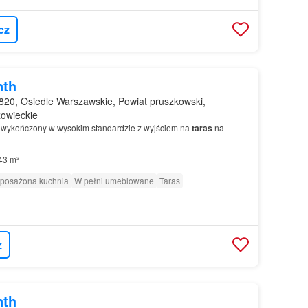
cz
nth
20, Osiedle Warszawskie, Powiat pruszkowski,
owieckie
 wykończony w wysokim standardzie z wyjściem na
taras
na
43 m²
posażona kuchnia
W pełni umeblowane
Taras
z
nth