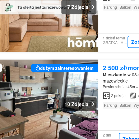
17 Zdjęcia
Parking
Balkon
W 
1 dzień temu
Zo
GRATKA - HOMFI
2 500 zł/mo
dużym zainteresowaniem
Mieszkanie
w 03-
mazowieckie
Powierzchnia: 45m +
2
pokoje
10 Zdjęcia
Parking
Balkon
Wy
2 dni
Zobac