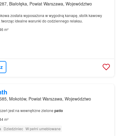
287, Białołęka, Powiat Warszawa, Województwo
kowa została wyposażona w wygodną kanapę, stolik kawowy
, tworząc idealne warunki do codziennego relaksu.
46 m²
z
nth
685, Mokotów, Powiat Warszawa, Województwo
czeń jest na wewnętrzne zielone
patio
44 m²
a
Dziedziniec
W pełni umeblowane