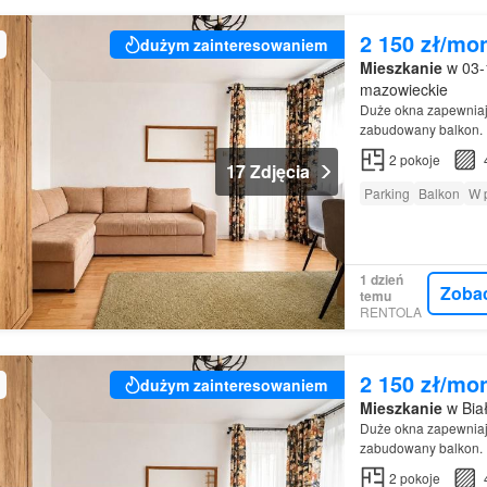
2 150 zł/mo
dużym zainteresowaniem
Mieszkanie
w 03-
mazowieckie
Duże okna zapewniaj
zabudowany balkon.
2
pokoje
17 Zdjęcia
Parking
Balkon
W 
1 dzień
Zoba
temu
RENTOLA
2 150 zł/mo
dużym zainteresowaniem
Mieszkanie
w Bia
Duże okna zapewniaj
zabudowany balkon.
2
pokoje