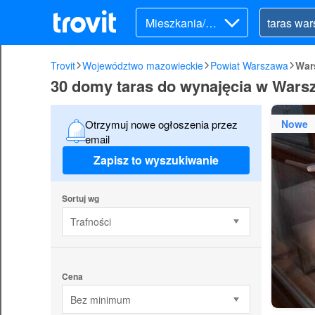
Mieszkania/Do
my (wynajem)
Trovit
Województwo mazowieckie
Powiat Warszawa
War
30 domy taras do wynajęcia w Wars
Nowe
Otrzymuj nowe ogłoszenia przez
email
Zapisz to wyszukiwanie
Sortuj wg
Trafności
Cena
Bez minimum