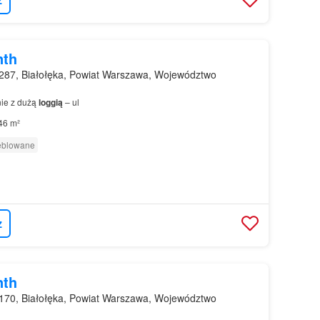
nth
287, Białołęka, Powiat Warszawa, Województwo
ie z dużą
loggią
– ul
46 m²
eblowane
z
nth
170, Białołęka, Powiat Warszawa, Województwo