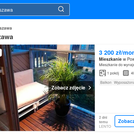
szawa
zawa
3 200 zł/mo
Mieszkanie
w Pow
Mieszkanie do wynaj
1
pokój
4
Balkon
Wyposażona
Zobacz zdjęcie
2 dni
Zobac
temu
LENTO