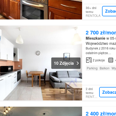
30+ dni
Zoba
temu
RENTOLA
2 700 zł/mo
Mieszkanie
w 05-8
Województwo maz
Budynek z 2016 roku
ostatnim piętrze…
2
pokoje
10 Zdjęcia
Parking
Balkon
Wy
2 dni
Zobac
temu
RENTOLA
2 400 zł/mo