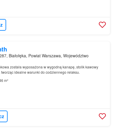
z
nth
287, Białołęka, Powiat Warszawa, Województwo
kowa została wyposażona w wygodną kanapę, stolik kawowy
, tworząc idealne warunki do codziennego relaksu.
46 m²
cz