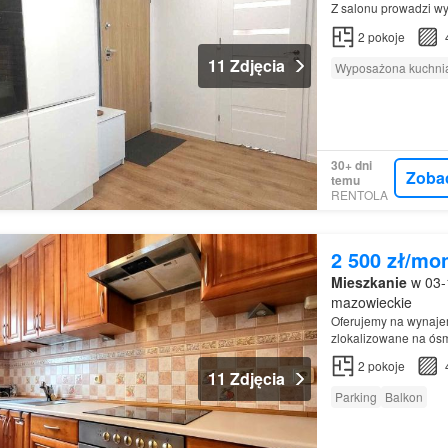
Z salonu prowadzi wy
2
pokoje
11 Zdjęcia
Wyposażona kuchni
30+ dni
Zoba
temu
RENTOLA
2 500 zł/mo
Mieszkanie
w 03-
mazowieckie
Oferujemy na wynaje
zlokalizowane na ósm
tarchominie…
2
pokoje
11 Zdjęcia
Parking
Balkon