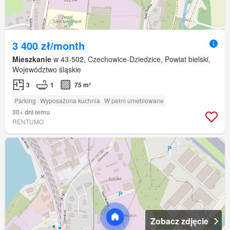
3 400 zł/month
Mieszkanie
w 43-502, Czechowice-Dziedzice, Powiat bielski,
Województwo śląskie
3
1
75 m²
Parking
Wyposażona kuchnia
W pełni umeblowane
30+ dni temu
RENTUMO
Zobacz zdjęcie