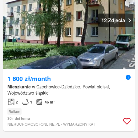
12 Zdjęcia
1 600 zł/month
Mieszkanie
w Czechowice-Dziedzice, Powiat bielski,
Województwo śląskie
2
1
46 m²
Balkon
30+ dni temu
NIERUCHOMOSCI-ONLINE.PL - WYMARZONY KĄT