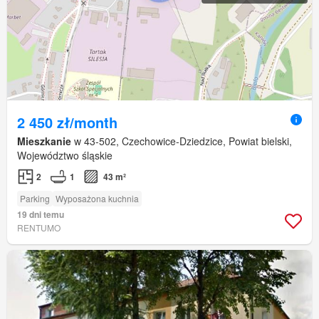
2 450 zł/month
Mieszkanie
w 43-502, Czechowice-Dziedzice, Powiat bielski,
Województwo śląskie
2
1
43 m²
Parking
Wyposażona kuchnia
19 dni temu
RENTUMO