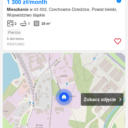
1 300 zł/month
Mieszkanie
w 43-502, Czechowice-Dziedzice, Powiat bielski,
Województwo śląskie
2
1
28 m²
Piwnica
6 dni temu
RENTUMO
Zobacz zdjęcie