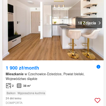
18 Zdjęcia
1 900 zł/month
Mieszkanie
w Czechowice-Dziedzice, Powiat bielski,
Województwo śląskie
2
38 m²
Balkon
Wyposażona kuchnia
24 dni temu
DOMIPORTA