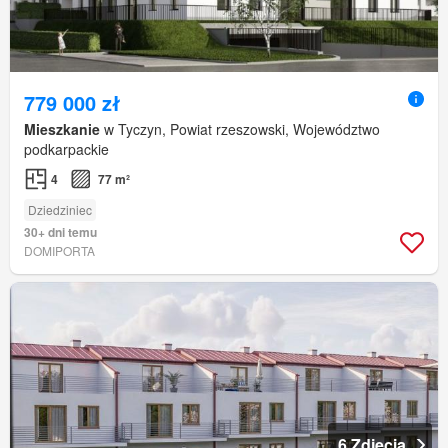
779 000 zł
Mieszkanie
w Tyczyn, Powiat rzeszowski, Województwo
podkarpackie
4
77 m²
Dziedziniec
30+ dni temu
DOMIPORTA
6 Zdjęcia