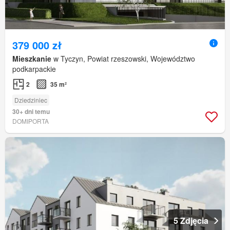
379 000 zł
Mieszkanie
w Tyczyn, Powiat rzeszowski, Województwo
podkarpackie
2
35 m²
Dziedziniec
30+ dni temu
DOMIPORTA
5 Zdjęcia