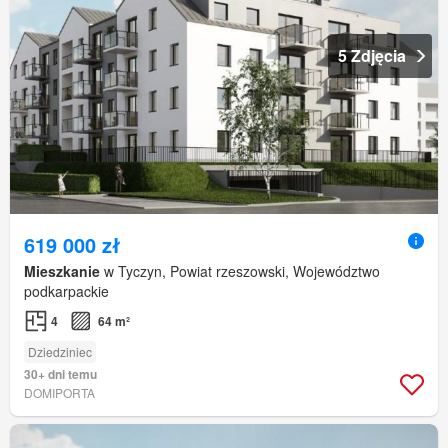
5 Zdjęcia
619 000 zł
Mieszkanie
w Tyczyn, Powiat rzeszowski, Województwo
podkarpackie
4
64 m²
Dziedziniec
30+ dni temu
DOMIPORTA