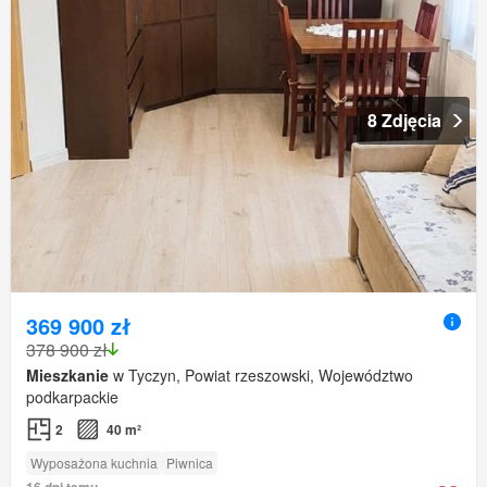
8 Zdjęcia
369 900 zł
378 900 zł
Mieszkanie
w Tyczyn, Powiat rzeszowski, Województwo
podkarpackie
2
40 m²
Wyposażona kuchnia
Piwnica
16 dni temu