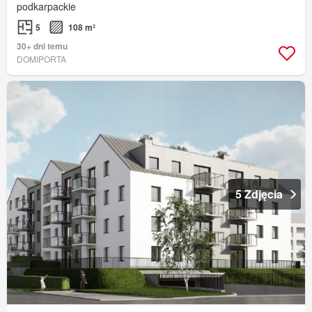
podkarpackie
5
108 m²
30+ dni temu
DOMIPORTA
5 Zdjęcia