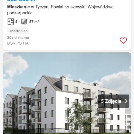
Mieszkanie
w Tyczyn, Powiat rzeszowski, Województwo
podkarpackie
4
57 m²
Dziedziniec
30+ dni temu
DOMIPORTA
5 Zdjęcia