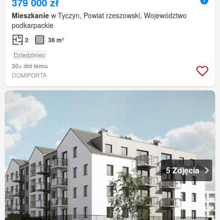
379 000 zł
Mieszkanie
w Tyczyn, Powiat rzeszowski, Województwo
podkarpackie
2
36 m²
Dziedziniec
30+ dni temu
DOMIPORTA
5 Zdjęcia