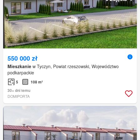
550 000 zł
Mieszkanie
w Tyczyn, Powiat rzeszowski, Województwo
podkarpackie
5
108 m²
30+ dni temu
DOMIPORTA