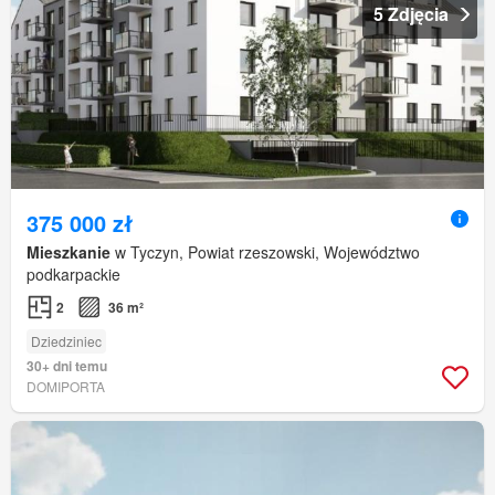
5 Zdjęcia
375 000 zł
Mieszkanie
w Tyczyn, Powiat rzeszowski, Województwo
podkarpackie
2
36 m²
Dziedziniec
30+ dni temu
DOMIPORTA