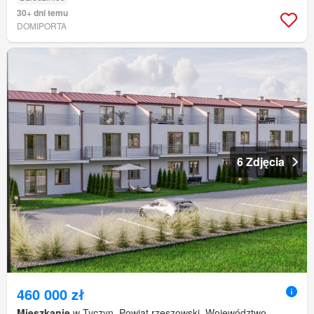
30+ dni temu
DOMIPORTA
6 Zdjęcia
460 000 zł
Mieszkanie
w Tyczyn, Powiat rzeszowski, Województwo