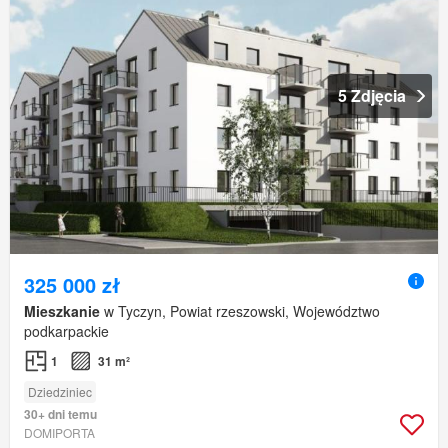
5 Zdjęcia
325 000 zł
Mieszkanie
w Tyczyn, Powiat rzeszowski, Województwo
podkarpackie
1
31 m²
Dziedziniec
30+ dni temu
DOMIPORTA