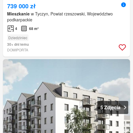
739 000 zł
Mieszkanie
w Tyczyn, Powiat rzeszowski, Województwo
podkarpackie
4
68 m²
Dziedziniec
30+ dni temu
DOMIPORTA
5 Zdjęcia