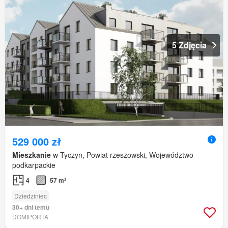
5 Zdjęcia
529 000 zł
Mieszkanie
w Tyczyn, Powiat rzeszowski, Województwo
podkarpackie
4
57 m²
Dziedziniec
30+ dni temu
DOMIPORTA