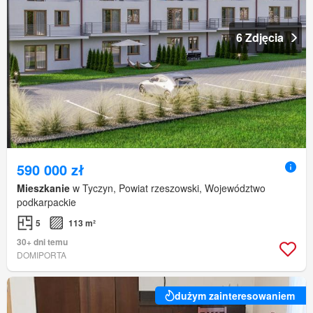
6 Zdjęcia
590 000 zł
Mieszkanie
w Tyczyn, Powiat rzeszowski, Województwo
podkarpackie
5
113 m²
30+ dni temu
DOMIPORTA
dużym zainteresowaniem