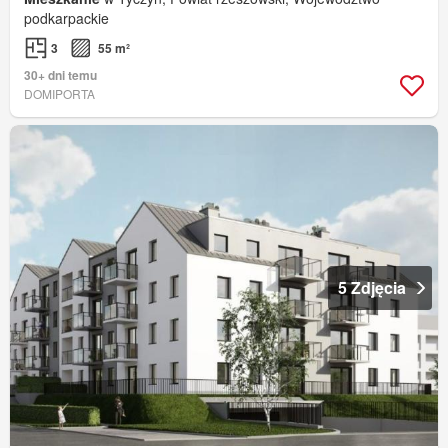
podkarpackie
3
55 m²
30+ dni temu
DOMIPORTA
5 Zdjęcia