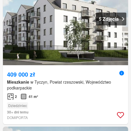
5 Zdjęcia
409 000 zł
Mieszkanie
w Tyczyn, Powiat rzeszowski, Województwo
podkarpackie
2
41 m²
Dziedziniec
30+ dni temu
DOMIPORTA