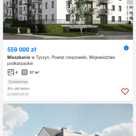
559 000 zł
Mieszkanie
w Tyczyn, Powiat rzeszowski, Województwo
podkarpackie
4
57 m²
Dziedziniec
30+ dni temu
DOMIPORTA