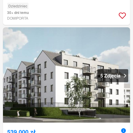
Dziedziniec
30+ dni temu
DOMIPORTA
5 Zdjęcia
539 000 zł