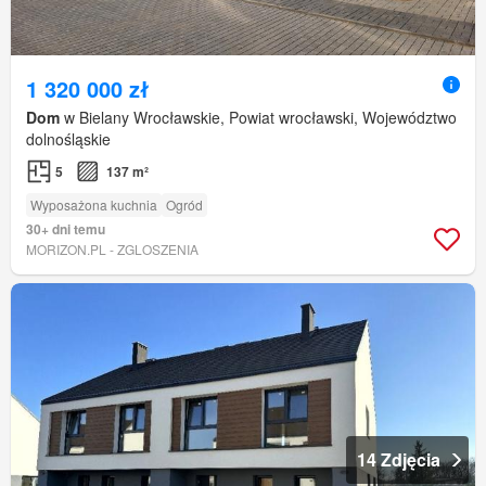
1 320 000 zł
Dom
w Bielany Wrocławskie, Powiat wrocławski, Województwo
dolnośląskie
5
137 m²
Wyposażona kuchnia
Ogród
30+ dni temu
MORIZON.PL - ZGLOSZENIA
14 Zdjęcia