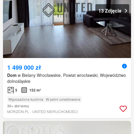
13 Zdjęcia
1 499 000 zł
Dom
w Bielany Wrocławskie, Powiat wrocławski, Województwo
dolnośląskie
5
152 m²
Wyposażona kuchnia
W pełni umeblowane
30+ dni temu
MORIZON.PL - UNITED NIERUCHOMOŚCI