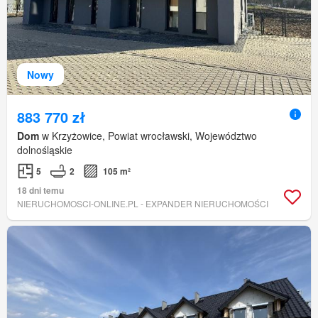
Nowy
883 770 zł
Dom
w Krzyżowice, Powiat wrocławski, Województwo
dolnośląskie
5
2
105 m²
18 dni temu
NIERUCHOMOSCI-ONLINE.PL - EXPANDER NIERUCHOMOŚCI