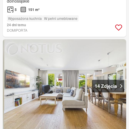
dolnośląskie
5
151 m²
Wyposażona kuchnia
W pełni umeblowane
24 dni temu
DOMIPORTA
14 Zdjęcia