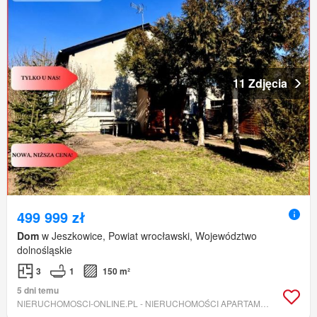
11 Zdjęcia
499 999 zł
Dom
w Jeszkowice, Powiat wrocławski, Województwo
dolnośląskie
3
1
150 m²
5 dni temu
NIERUCHOMOSCI-ONLINE.PL - NIERUCHOMOŚCI APARTAMENT SP. Z O. O.