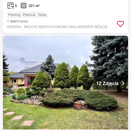
5
221 m²
Parking
Piwnica
Taras
1 dzień temu
GRATKA - WÓJCIK NIERUCHOMOŚCI MAŁGORZATA WÓJCIK
12 Zdjęcia