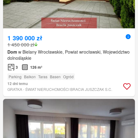
1 390 000 zł
1 450 000 zł
Dom
w Bielany Wrocławskie, Powiat wrocławski, Województwo
dolnośląskie
3
126 m²
Parking
Balkon
Taras
Basen
Ogród
12 dni temu
GRATKA - ŚWIAT NIERUCHOMOŚCI BRACIA JUSZCZAK S.C.