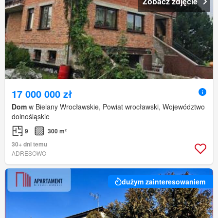
Zobacz zdjęcie
17 000 000 zł
Dom
w Bielany Wrocławskie, Powiat wrocławski, Województwo
dolnośląskie
9
300 m²
30+ dni temu
ADRESOWO
dużym zainteresowaniem