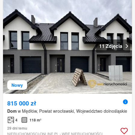
11 Zdjęcia
Nowy
815 000 zł
Dom
w Mędłów, Powiat wrocławski, Województwo dolnośląskie
4
118 m²
29 dni temu
NIERUCHOMOSCI-ONLINE.PL - WRE NIERUCHOMOŚCI