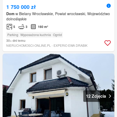
1 750 000 zł
Dom
w Bielany Wrocławskie, Powiat wrocławski, Województwo
dolnośląskie
5
3
160 m²
Parking
Wyposażona kuchnia
Ogród
30+ dni temu
NIERUCHOMOSCI-ONLINE.PL - EXPERIO EWA DRABIK
12 Zdjęcia