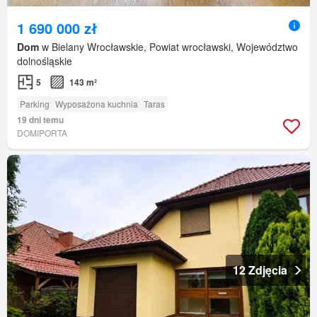
1 690 000 zł
Dom
w Bielany Wrocławskie, Powiat wrocławski, Województwo
dolnośląskie
5
143 m²
Parking
Wyposażona kuchnia
Taras
19 dni temu
DOMIPORTA
12 Zdjęcia