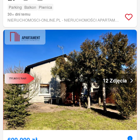
Parking
Balkon
Piwnica
30+ dni temu
NIERUCHOMOSCI-ONLINE.PL - NIERUCHOMOŚCI APARTAMENT SP. Z O. O.
12 Zdjęcia
600 000 zł