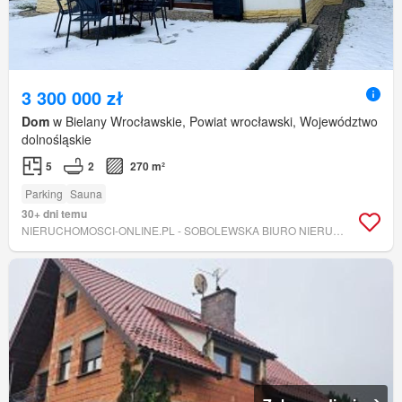
3 300 000 zł
Dom
w Bielany Wrocławskie, Powiat wrocławski, Województwo
dolnośląskie
5
2
270 m²
Parking
Sauna
30+ dni temu
NIERUCHOMOSCI-ONLINE.PL - SOBOLEWSKA BIURO NIERUCHOMOŚCI I PROJEKTOWANIA WNĘTRZ