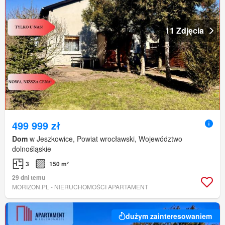
11 Zdjęcia
499 999 zł
Dom
w Jeszkowice, Powiat wrocławski, Województwo
dolnośląskie
3
150 m²
29 dni temu
MORIZON.PL - NIERUCHOMOŚCI APARTAMENT
dużym zainteresowaniem