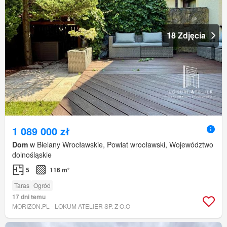
18 Zdjęcia
1 089 000 zł
Dom
w Bielany Wrocławskie, Powiat wrocławski, Województwo
dolnośląskie
5
116 m²
Taras
Ogród
17 dni temu
MORIZON.PL - LOKUM ATELIER SP. Z O.O