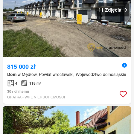
11 Zdjęcia
815 000 zł
Dom
w Mędłów, Powiat wrocławski, Województwo dolnośląskie
4
118 m²
30+ dni temu
GRATKA - WRE NIERUCHOMOSCI