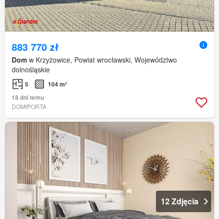
883 770 zł
Dom
w Krzyżowice, Powiat wrocławski, Województwo
dolnośląskie
5
104 m²
18 dni temu
DOMIPORTA
12 Zdjęcia