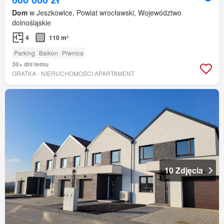
Dom
w Jeszkowice, Powiat wrocławski, Województwo
dolnośląskie
4
110 m²
Parking
Balkon
Piwnica
30+ dni temu
GRATKA - NIERUCHOMOŚCI APARTAMENT
10 Zdjęcia