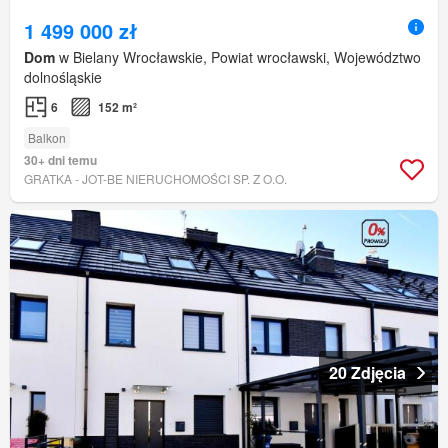
1 499 000 zł
Dom
w Bielany Wrocławskie, Powiat wrocławski, Województwo
dolnośląskie
6
152 m²
Balkon
30+ dni temu
GRATKA - JOT-BE NIERUCHOMOŚCI SP. Z O.O.
20 Zdjęcia