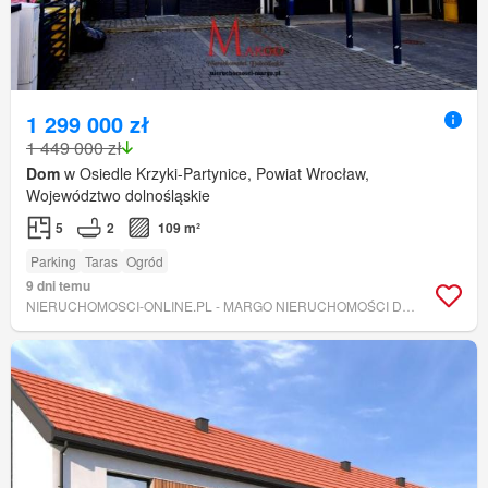
1 299 000 zł
1 449 000 zł
Dom
w Osiedle Krzyki-Partynice, Powiat Wrocław,
Województwo dolnośląskie
5
2
109 m²
Parking
Taras
Ogród
9 dni temu
NIERUCHOMOSCI-ONLINE.PL - MARGO NIERUCHOMOŚCI DOLNOŚLĄSKIE