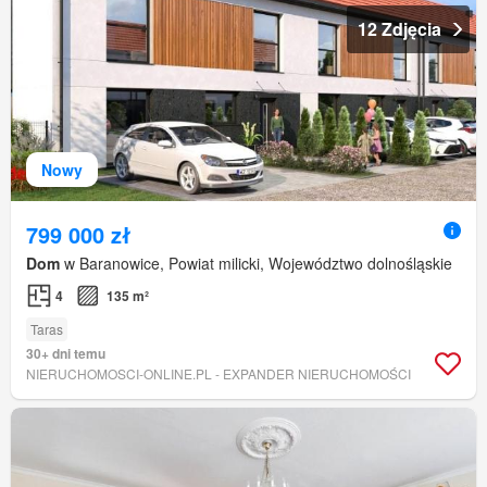
12 Zdjęcia
Nowy
799 000 zł
Dom
w Baranowice, Powiat milicki, Województwo dolnośląskie
4
135 m²
Taras
30+ dni temu
NIERUCHOMOSCI-ONLINE.PL - EXPANDER NIERUCHOMOŚCI