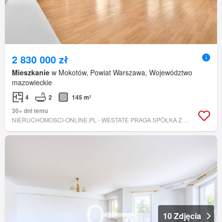
2 830 000 zł
Mieszkanie
w Mokotów, Powiat Warszawa, Województwo
mazowieckie
4
2
145 m²
30+ dni temu
NIERUCHOMOSCI-ONLINE.PL - WESTATE PRAGA SPÓŁKA Z OGRANICZONĄ ODPOWIEDZIALNOŚCIĄ
10 Zdjęcia