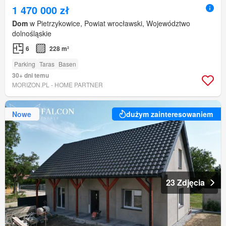
1 470 000 zł
Dom
w Pietrzykowice, Powiat wrocławski, Województwo
dolnośląskie
6
228 m²
Parking
Taras
Basen
30+ dni temu
MORIZON.PL - HOME PARTNER
Nowe
dużym zainteresowaniem
23 Zdjęcia