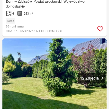
Dom
w Zybiszów, Powiat wrocławski, Województwo
dolnośląskie
6
253 m²
Taras
30+ dni temu
GRATKA - KASPRZAK NIERUCHOMOŚCI
12 Zdjęcia