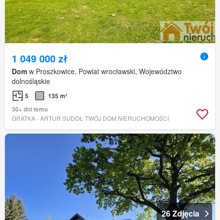
1 049 000 zł
Dom
w Proszkowice, Powiat wrocławski, Województwo
dolnośląskie
5
135 m²
30+ dni temu
GRATKA - ARTUR SUDOŁ TWÓJ DOM NIERUCHOMOŚCI
26 Zdjęcia