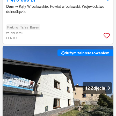
Dom
w Kąty Wrocławskie, Powiat wrocławski, Województwo
dolnośląskie
Parking
Taras
Basen
21 dni temu
LENTO
dużym zainteresowaniem
12 Zdjęcia