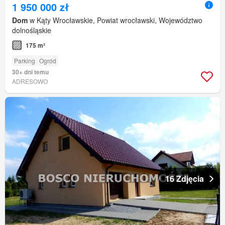
1 950 000 zł
Dom
w Kąty Wrocławskie, Powiat wrocławski, Województwo
dolnośląskie
175 m²
Parking
Ogród
30+ dni temu
ADRESOWO
16 Zdjęcia