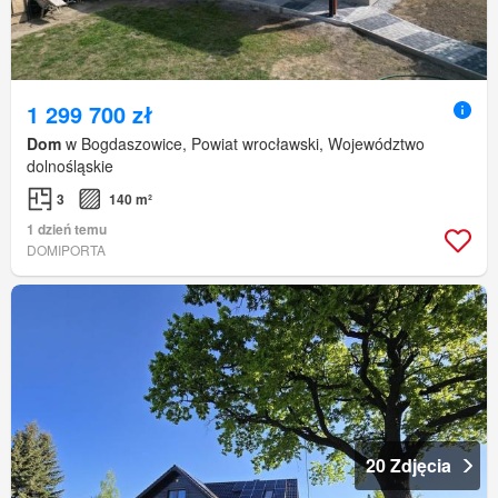
1 299 700 zł
Dom
w Bogdaszowice, Powiat wrocławski, Województwo
dolnośląskie
3
140 m²
1 dzień temu
DOMIPORTA
20 Zdjęcia