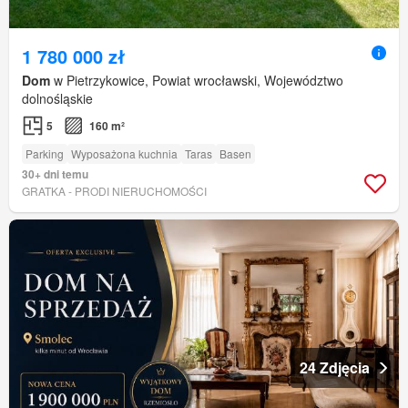
1 780 000 zł
Dom
w Pietrzykowice, Powiat wrocławski, Województwo
dolnośląskie
5
160 m²
Parking
Wyposażona kuchnia
Taras
Basen
30+ dni temu
GRATKA - PRODI NIERUCHOMOŚCI
24 Zdjęcia