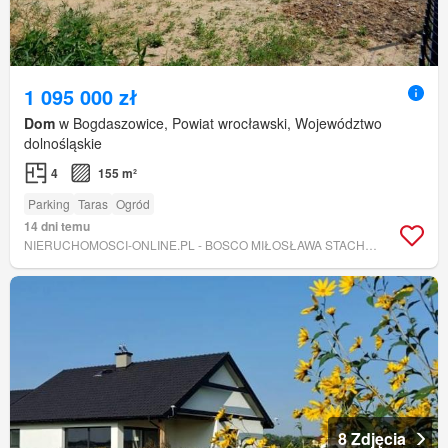
1 095 000 zł
Dom
w Bogdaszowice, Powiat wrocławski, Województwo
dolnośląskie
4
155 m²
Parking
Taras
Ogród
14 dni temu
NIERUCHOMOSCI-ONLINE.PL - BOSCO MIŁOSŁAWA STACHOWICZ
8 Zdjęcia