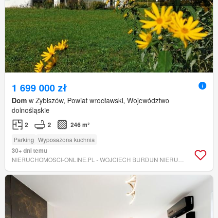
1 699 000 zł
Dom
w Zybiszów, Powiat wrocławski, Województwo
dolnośląskie
2
2
246 m²
Parking
Wyposażona kuchnia
30+ dni temu
NIERUCHOMOSCI-ONLINE.PL - WOJCIECH BURDUN NIERUCHOMOŚCI