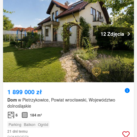
12 Zdjęcia
1 899 000 zł
Dom
w Pietrzykowice, Powiat wrocławski, Województwo
dolnośląskie
6
184 m²
Parking
Balkon
Ogród
21 dni temu
DOMIPORTA