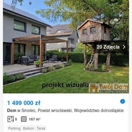
20 Zdjęcia
1 499 000 zł
Dom
w Smolec, Powiat wrocławski, Województwo dolnośląskie
5
167 m²
Parking
Balkon
Taras