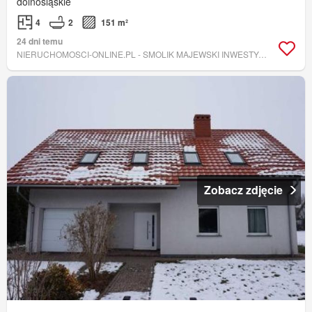
dolnośląskie
4
2
151 m²
24 dni temu
NIERUCHOMOSCI-ONLINE.PL - SMOLIK MAJEWSKI INWESTYCJE BIURO NIERUCHOMOŚCI
Zobacz zdjęcie