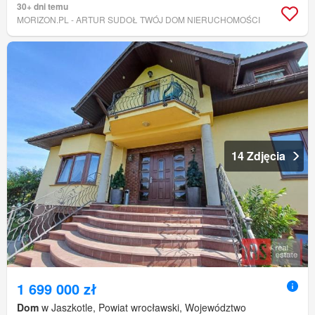
30+ dni temu
MORIZON.PL - ARTUR SUDOŁ TWÓJ DOM NIERUCHOMOŚCI
14 Zdjęcia
1 699 000 zł
Dom
w Jaszkotle, Powiat wrocławski, Województwo