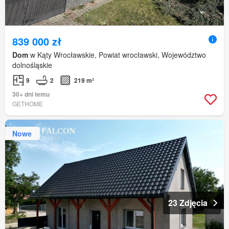
839 000 zł
Dom
w Kąty Wrocławskie, Powiat wrocławski, Województwo
dolnośląskie
9
2
219 m²
30+ dni temu
GETHOME
Nowe
23 Zdjęcia