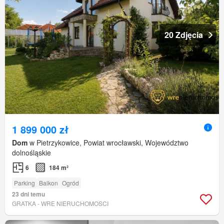
20 Zdjęcia
1 899 000 zł
Dom
w Pietrzykowice, Powiat wrocławski, Województwo
dolnośląskie
6
184 m²
Parking
Balkon
Ogród
23 dni temu
GRATKA - WRE NIERUCHOMOSCI