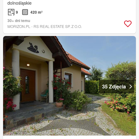
dolnośląskie
9
420 m²
30+ dni temu
MORIZON.PL - RS REAL ESTATE SP. Z O.O.
35 Zdjęcia