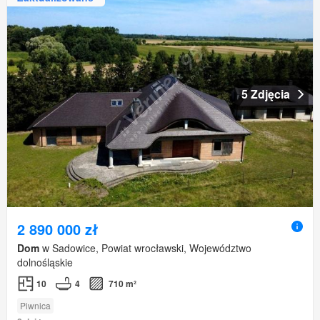
5 Zdjęcia
2 890 000 zł
Dom
w Sadowice, Powiat wrocławski, Województwo
dolnośląskie
10
4
710 m²
Piwnica