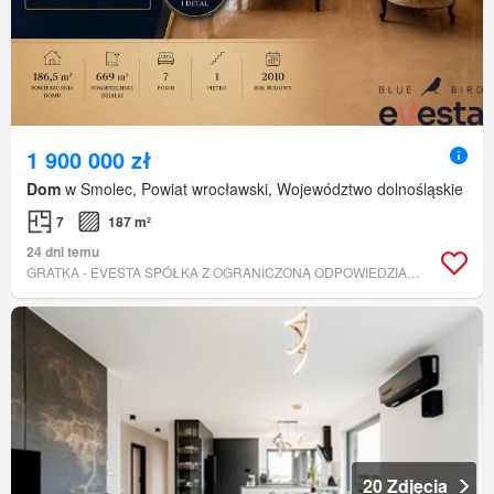
1 900 000 zł
Dom
w Smolec, Powiat wrocławski, Województwo dolnośląskie
7
187 m²
24 dni temu
GRATKA - EVESTA SPÓŁKA Z OGRANICZONĄ ODPOWIEDZIALNOŚCIĄ
20 Zdjęcia