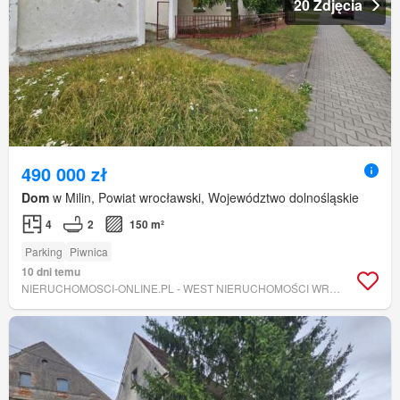
20 Zdjęcia
490 000 zł
Dom
w Milin, Powiat wrocławski, Województwo dolnośląskie
4
2
150 m²
Parking
Piwnica
10 dni temu
NIERUCHOMOSCI-ONLINE.PL - WEST NIERUCHOMOŚCI WROCŁAW