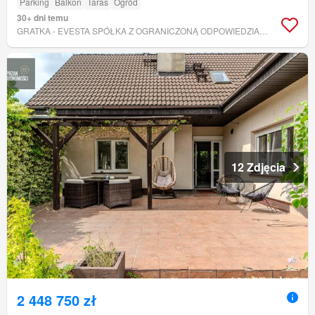
Parking
Balkon
Taras
Ogród
30+ dni temu
GRATKA - EVESTA SPÓŁKA Z OGRANICZONĄ ODPOWIEDZIALNOŚCIĄ
12 Zdjęcia
2 448 750 zł