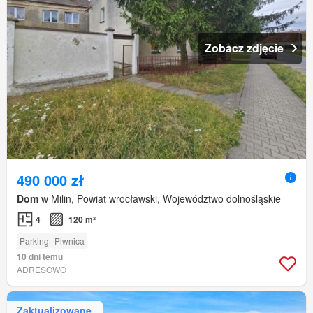
Zobacz zdjęcie
490 000 zł
Dom
w Milin, Powiat wrocławski, Województwo dolnośląskie
4
120 m²
Parking
Piwnica
10 dni temu
ADRESOWO
Zaktualizowane