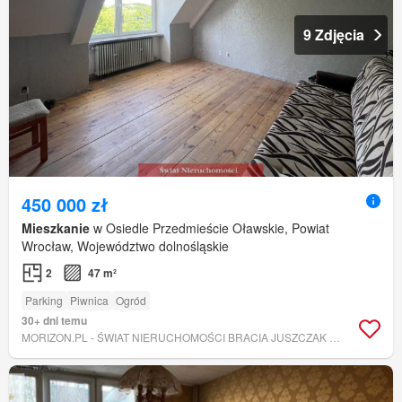
9 Zdjęcia
450 000 zł
Mieszkanie
w Osiedle Przedmieście Oławskie, Powiat
Wrocław, Województwo dolnośląskie
2
47 m²
Parking
Piwnica
Ogród
30+ dni temu
MORIZON.PL - ŚWIAT NIERUCHOMOŚCI BRACIA JUSZCZAK S.C.