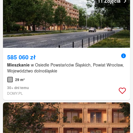
11 Zdjęcia
585 060 zł
Mieszkanie
w Osiedle Powstańców Śląskich, Powiat Wrocław,
Województwo dolnośląskie
29 m²
30+ dni temu
DOMY.PL