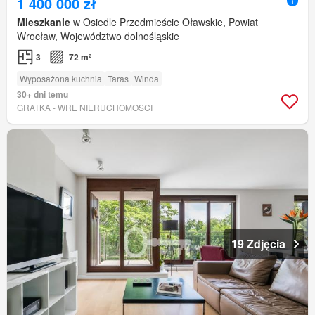
1 400 000 zł
Mieszkanie
w Osiedle Przedmieście Oławskie, Powiat
Wrocław, Województwo dolnośląskie
3
72 m²
Wyposażona kuchnia
Taras
Winda
30+ dni temu
GRATKA - WRE NIERUCHOMOSCI
19 Zdjęcia