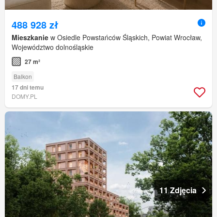
488 928 zł
Mieszkanie
w Osiedle Powstańców Śląskich, Powiat Wrocław,
Województwo dolnośląskie
27 m²
Balkon
17 dni temu
DOMY.PL
11 Zdjęcia