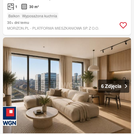
1
30 m²
Balkon
Wyposażona kuchnia
30+ dni temu
MORIZON.PL - PLATFORMA MIESZKANIOWA SP. Z O.O.
6 Zdjęcia