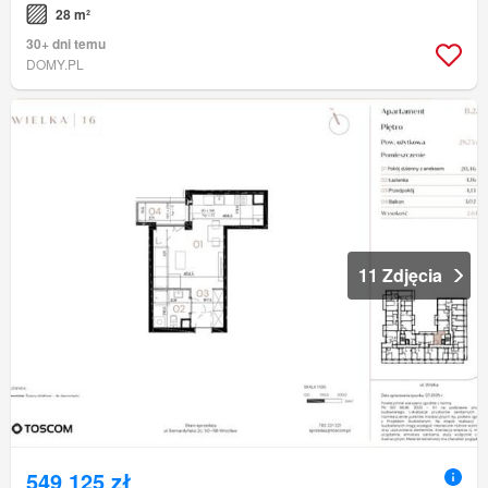
28 m²
30+ dni temu
DOMY.PL
11 Zdjęcia
549 125 zł