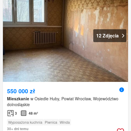
12 Zdjęcia
550 000 zł
Mieszkanie
w Osiedle Huby, Powiat Wrocław, Województwo
dolnośląskie
3
48 m²
Wyposażona kuchnia
Piwnica
Winda
30+ dni temu