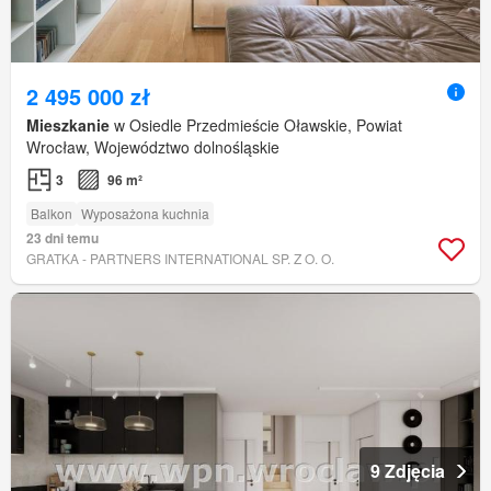
2 495 000 zł
Mieszkanie
w Osiedle Przedmieście Oławskie, Powiat
Wrocław, Województwo dolnośląskie
3
96 m²
Balkon
Wyposażona kuchnia
23 dni temu
GRATKA - PARTNERS INTERNATIONAL SP. Z O. O.
9 Zdjęcia