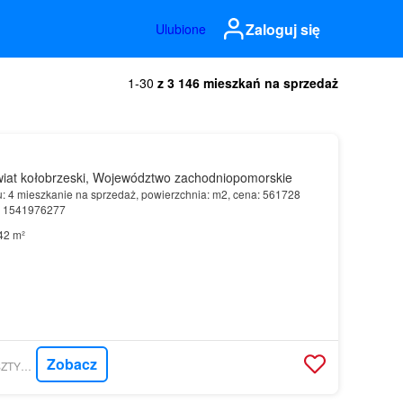
Zaloguj się
Ulubione
1-30
z 3 146 mieszkań na sprzedaż
iat kołobrzeski, Województwo zachodniopomorskie
u: 4 mieszkanie na sprzedaż, powierzchnia: m2, cena: 561728
r: 1541976277
42 m²
Zobacz
MORIZON.PL - BURSZTYNOWE SP. Z O.O.