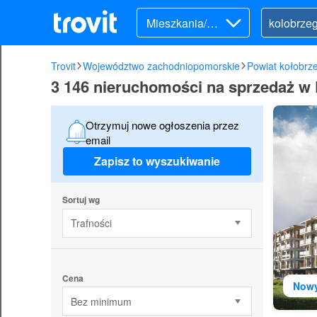
Mieszkania/Do
my (sprzedaż)
Trovit
Województwo zachodniopomorskie
Powiat kołobrze
3 146 nieruchomości na sprzedaż w
Otrzymuj nowe ogłoszenia przez
email
Zapisz to wyszukiwanie
Sortuj wg
Trafności
Cena
Now
Bez minimum