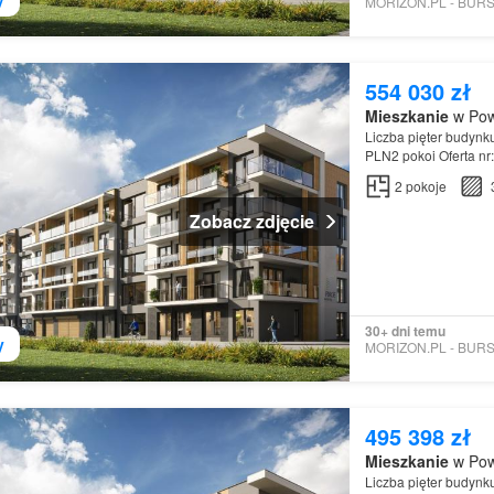
554 030 zł
Mieszkanie
w Pow
Liczba pięter budynk
PLN2 pokoi Oferta n
2
pokoje
Zobacz zdjęcie
30+ dni temu
y
495 398 zł
Mieszkanie
w Pow
Liczba pięter budynk