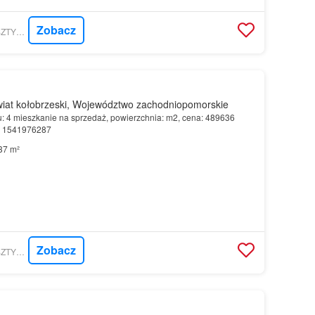
Zobacz
MORIZON.PL - BURSZTYNOWE SP. Z O.O.
iat kołobrzeski, Województwo zachodniopomorskie
u: 4 mieszkanie na sprzedaż, powierzchnia: m2, cena: 489636
r: 1541976287
37 m²
Zobacz
MORIZON.PL - BURSZTYNOWE SP. Z O.O.