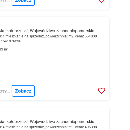
MORIZON.PL - BURSZTYNOWE SP. Z O.O.
iat kołobrzeski, Województwo zachodniopomorskie
u: 4 mieszkanie na sprzedaż, powierzchnia: m2, cena: 554030
r: 1541976296
33 m²
Zobacz
MORIZON.PL - BURSZTYNOWE SP. Z O.O.
iat kołobrzeski, Województwo zachodniopomorskie
u: 4 mieszkanie na sprzedaż, powierzchnia: m2, cena: 495398