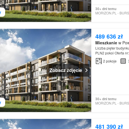
30+ dni temu
y
489 636 zł
Mieszkanie
w Pow
Liczba pięter budynk
PLN2 pokoi Oferta n
2
pokoje
Zobacz zdjęcie
30+ dni temu
y
481 390 zł