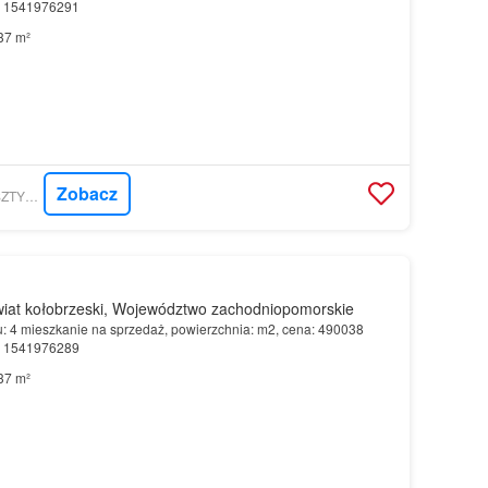
r: 1541976291
37 m²
Zobacz
MORIZON.PL - BURSZTYNOWE SP. Z O.O.
iat kołobrzeski, Województwo zachodniopomorskie
u: 4 mieszkanie na sprzedaż, powierzchnia: m2, cena: 490038
r: 1541976289
37 m²