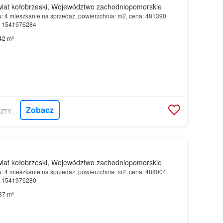
iat kołobrzeski, Województwo zachodniopomorskie
u: 4 mieszkanie na sprzedaż, powierzchnia: m2, cena: 481390
r: 1541976284
42 m²
Zobacz
MORIZON.PL - BURSZTYNOWE SP. Z O.O.
iat kołobrzeski, Województwo zachodniopomorskie
u: 4 mieszkanie na sprzedaż, powierzchnia: m2, cena: 488004
r: 1541976280
37 m²