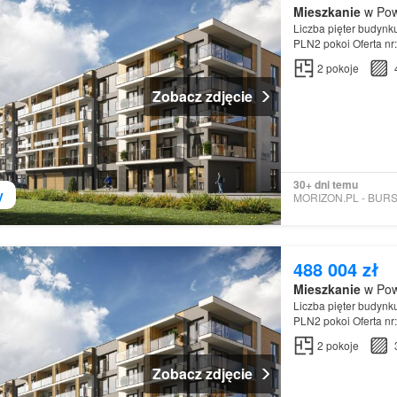
Mieszkanie
w Pow
Liczba pięter budynk
PLN2 pokoi Oferta n
2
pokoje
Zobacz zdjęcie
30+ dni temu
y
488 004 zł
Mieszkanie
w Pow
Liczba pięter budynk
PLN2 pokoi Oferta n
2
pokoje
Zobacz zdjęcie