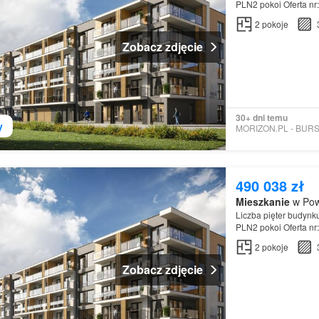
PLN2 pokoi Oferta n
2
pokoje
Zobacz zdjęcie
30+ dni temu
y
490 038 zł
Mieszkanie
w Pow
Liczba pięter budynk
PLN2 pokoi Oferta n
2
pokoje
Zobacz zdjęcie