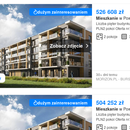
526 608 zł
dużym zainteresowaniem
Mieszkanie
w Pow
Liczba pięter budynk
PLN2 pokoi Oferta n
2
pokoje
Zobacz zdjęcie
30+ dni temu
y
504 252 zł
dużym zainteresowaniem
Mieszkanie
w Pow
Liczba pięter budynk
PLN2 pokoi Oferta n
2
pokoje