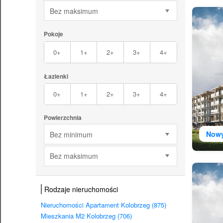
Bez maksimum
Pokoje
0+
1+
2+
3+
4+
Łazienki
0+
1+
2+
3+
4+
Powierzchnia
Now
Bez minimum
Bez maksimum
Rodzaje nieruchomości
Nieruchomości Apartament Kolobrzeg (875)
Mieszkania M2 Kolobrzeg (706)