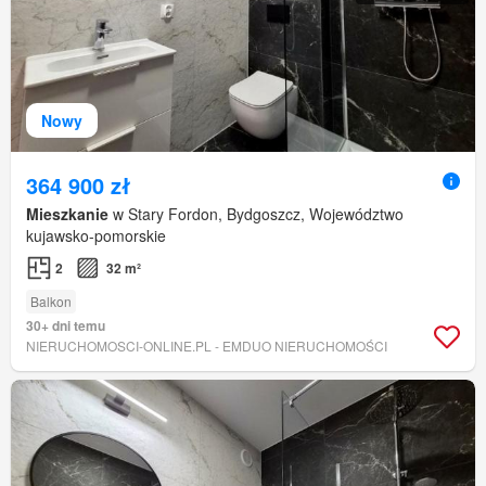
Nowy
364 900 zł
Mieszkanie
w Stary Fordon, Bydgoszcz, Województwo
kujawsko-pomorskie
2
32 m²
Balkon
30+ dni temu
NIERUCHOMOSCI-ONLINE.PL - EMDUO NIERUCHOMOŚCI