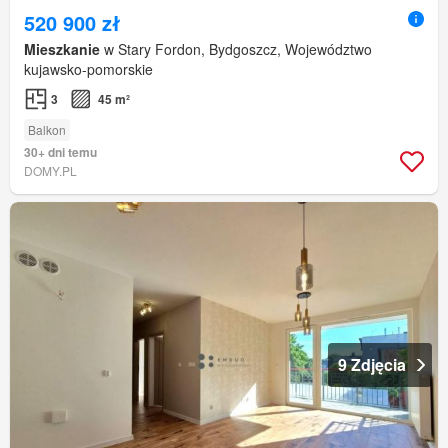
520 900 zł
Mieszkanie
w Stary Fordon, Bydgoszcz, Województwo
kujawsko-pomorskie
3
45 m²
Balkon
30+ dni temu
DOMY.PL
9 Zdjęcia