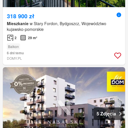
318 900 zł
Mieszkanie
w Stary Fordon, Bydgoszcz, Województwo
kujawsko-pomorskie
2
29 m²
Balkon
6 dni temu
DOMY.PL
5 Zdjęcia