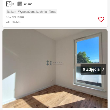
3
45 m²
Balkon
Wyposażona kuchnia
Taras
30+ dni temu
GETHOME
9 Zdjęcia