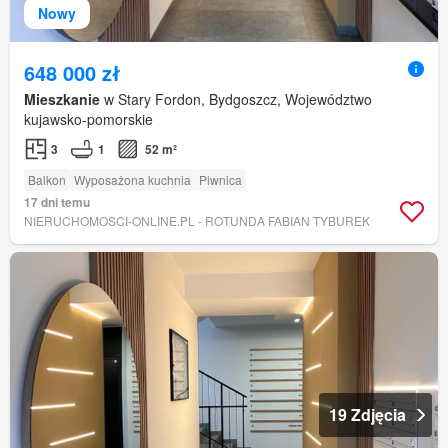
Nowy
648 000 zł
Mieszkanie
w Stary Fordon, Bydgoszcz, Województwo
kujawsko-pomorskie
3
1
52 m²
Balkon
Wyposażona kuchnia
Piwnica
17 dni temu
NIERUCHOMOSCI-ONLINE.PL - ROTUNDA FABIAN TYBUREK
19 Zdjęcia