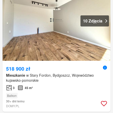
10 Zdjęcia
518 900 zł
Mieszkanie
w Stary Fordon, Bydgoszcz, Województwo
kujawsko-pomorskie
3
45 m²
Balkon
30+ dni temu
DOMY.PL