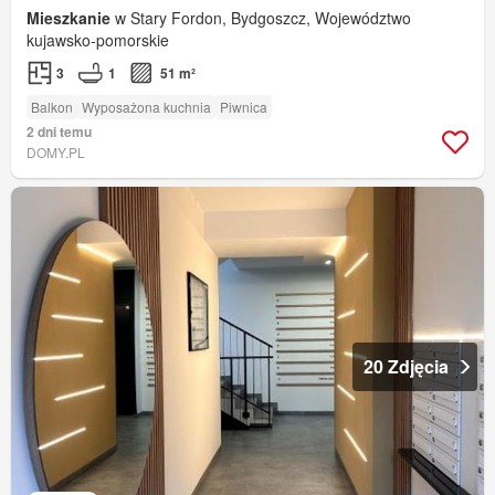
Mieszkanie
w Stary Fordon, Bydgoszcz, Województwo
kujawsko-pomorskie
3
1
51 m²
Balkon
Wyposażona kuchnia
Piwnica
2 dni temu
DOMY.PL
20 Zdjęcia