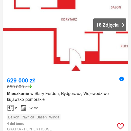
16 Zdjęcia
629 000 zł
659 000 zł
Mieszkanie
w Stary Fordon, Bydgoszcz, Województwo
kujawsko-pomorskie
2
52 m²
Balkon
Piwnica
Basen
Winda
4 dni temu
GRATKA - PEPPER HOUSE