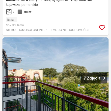
kujawsko-pomorskie
2
30 m²
Balkon
30+ dni temu
NIERUCHOMOSCI-ONLINE.PL - EMDUO NIERUCHOMOŚCI
7 Zdjęcia