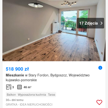
17 Zdjęcia
518 900 zł
Mieszkanie
w Stary Fordon, Bydgoszcz, Województwo
kujawsko-pomorskie
3
46 m²
Balkon
Wyposażona kuchnia
Taras
30+ dni temu
GRATKA - IDEA NIERUCHOMOŚCI