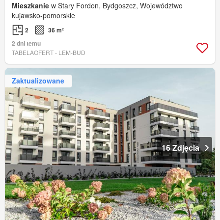
Mieszkanie
w Stary Fordon, Bydgoszcz, Województwo
kujawsko-pomorskie
2
36 m²
2 dni temu
TABELAOFERT - LEM-BUD
Zaktualizowane
16 Zdjęcia