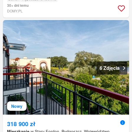
30+ dni temu
DOMY.PL
6 Zdjęcia
Nowy
318 900 zł
Mieszkanie
w Stary Fordon, Bydgoszcz, Województwo