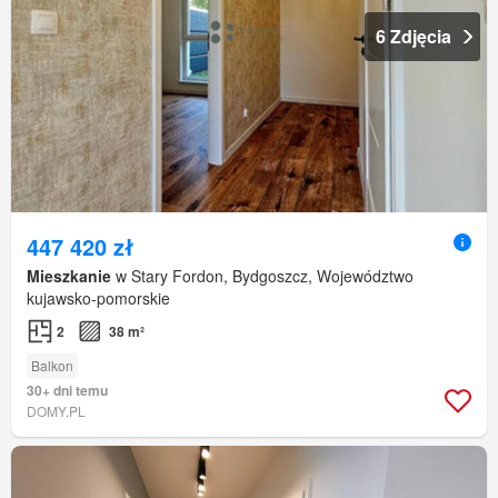
6 Zdjęcia
447 420 zł
Mieszkanie
w Stary Fordon, Bydgoszcz, Województwo
kujawsko-pomorskie
2
38 m²
Balkon
30+ dni temu
DOMY.PL