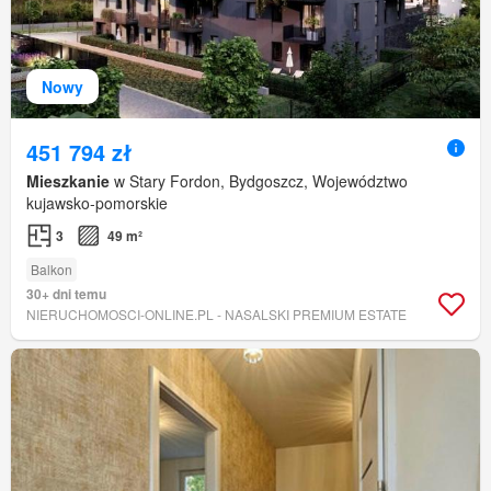
Nowy
451 794 zł
Mieszkanie
w Stary Fordon, Bydgoszcz, Województwo
kujawsko-pomorskie
3
49 m²
Balkon
30+ dni temu
NIERUCHOMOSCI-ONLINE.PL - NASALSKI PREMIUM ESTATE