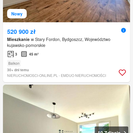
Nowy
520 900 zł
Mieszkanie
w Stary Fordon, Bydgoszcz, Województwo
kujawsko-pomorskie
3
45 m²
Balkon
30+ dni temu
NIERUCHOMOSCI-ONLINE.PL - EMDUO NIERUCHOMOŚCI
10 Zdjęcia