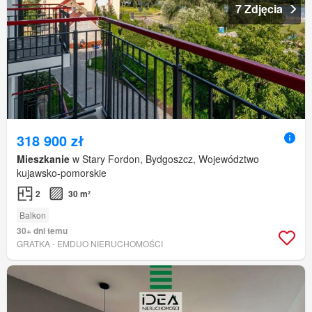
7 Zdjęcia
318 900 zł
Mieszkanie
w Stary Fordon, Bydgoszcz, Województwo
kujawsko-pomorskie
2
30 m²
Balkon
30+ dni temu
GRATKA - EMDUO NIERUCHOMOŚCI